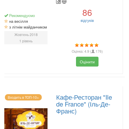
86
Рекомендуємо
відгуків
на весілля
з літнім майданчиком
Жовтень 2018
1 рівень
Оцінка:
4.9
(
176
)
Оцінити
Кафе-Ресторан "Ile
Входить в ТОП-10+
de France" (Іль-Де-
Франс)