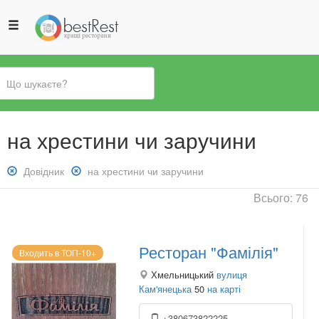
Ви
на хрестини чи заручини
є
тут
Зняти
Довідник
Зняти
на хрестини чи заручини
фільтр:
фільтр:
Всього: 76
Довідник
на
хрестини
чи
Ресторан "Фамілія"
заручини
Входить в ТОП-10+
Хмельницький
вулиця
Кам'янецька
50
на карті
+380673822225