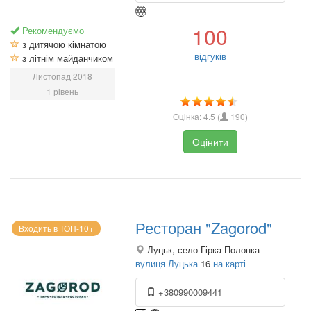
100
Рекомендуємо
з дитячою кімнатою
відгуків
з літнім майданчиком
Листопад 2018
1 рівень
Оцінка:
4.5
(
190
)
Оцінити
Ресторан "Zagorod"
Входить в ТОП-10+
Луцьк, село Гірка Полонка
вулиця Луцька
16
на карті
+380990009441