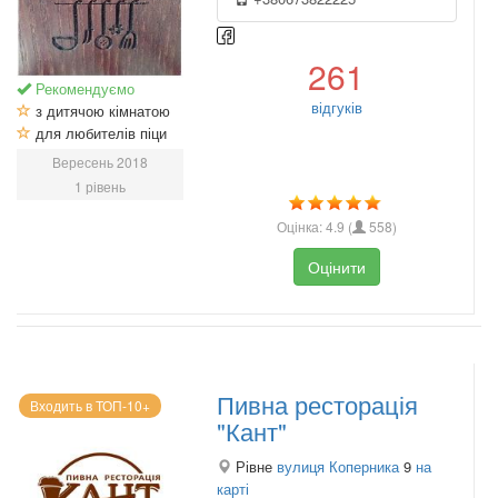
261
Рекомендуємо
відгуків
з дитячою кімнатою
для любителів піци
Вересень 2018
1 рівень
Оцінка:
4.9
(
558
)
Оцінити
Пивна ресторація
Входить в ТОП-10+
"Кант"
Рівне
вулиця Коперника
9
на
карті