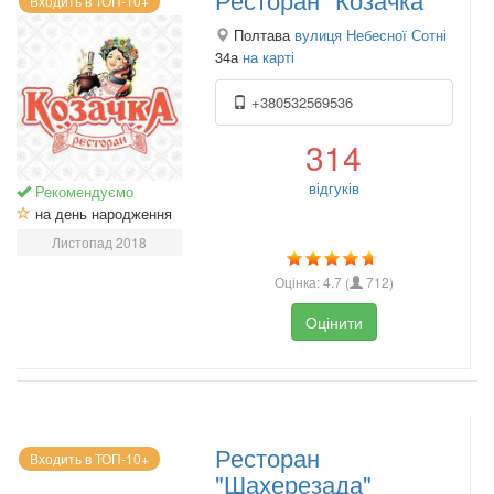
Входить в ТОП-10+
Полтава
вулиця Небесної Сотні
34а
на карті
+380532569536
314
відгуків
Рекомендуємо
на день народження
Листопад 2018
Оцінка:
4.7
(
712
)
Оцінити
Ресторан
Входить в ТОП-10+
"Шахерезада"