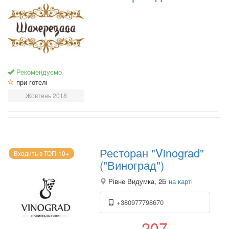
Рекомендуємо
при готелі
Жовтень 2018
Ресторан "Vinograd"
Входить в ТОП-10+
("Виноград")
Рівне Видумка, 2Б
на карті
+380977798670
207