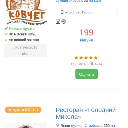
вулиця Живова
5а
на карті
+380352519555
Рекомендуємо
199
як м'ясний клуб
як пивний заклад
відгуків
Жовтень 2018
1 рівень
Оцінка:
4.8
(
474
)
Оцінити
Ресторан «Голодний
Входить в ТОП-10+
Микола»
Львів
вулиця Стрийська
352
на