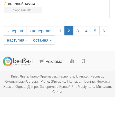
як пивний заклад
Серпень 2018
« перша
‹ попередня
1
2
3
4
5
6
наступна ›
остання »
.
.
.
.
Реклама
Київ
,
Львів
,
Івано-Франківськ
,
Тернопіль
,
Вінниця
,
Чернівці
,
Хмельницький
,
Луцьк
,
Рівне
,
Житомир
,
Полтава
,
Чернігів
,
Черкаси
,
Харків
,
Одеса
,
Дніпро
,
Запорожжя
,
Кривий Ріг
,
Маріуполь
,
Миколаїв
,
Сайти
.