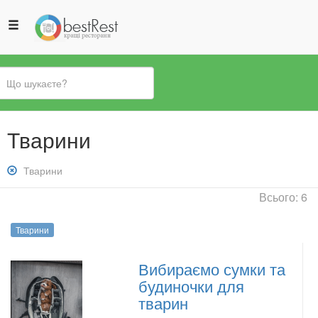
Ви
Тварини
є
тут
Зняти
Тварини
фільтр:
Всього: 6
Тварини
Тварини
Вибираємо сумки та
будиночки для
тварин