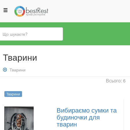
Ви
Тварини
є
тут
Зняти
Тварини
фільтр:
Всього: 6
Тварини
Тварини
Вибираємо сумки та
будиночки для
тварин