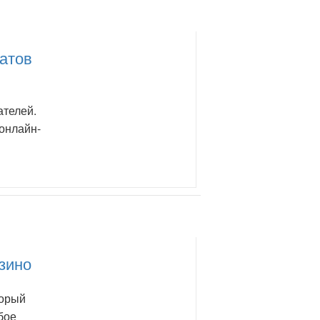
атов
ателей.
 онлайн-
зино
торый
бое