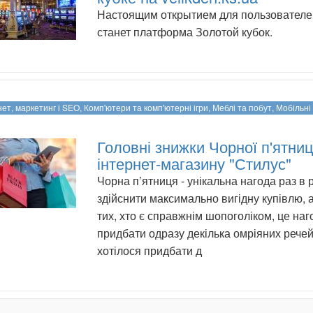
Настоящим открытием для пользователе
станет платформа Золотой кубок.
нет, маркетинг і SEO
,
Комп'ютери та комп'ютерні ігри
,
Меблі та побут
,
Мобільні 
Головні знижки Чорної п'ятниц
інтернет-магазину "Стилус"
Чорна п’ятниця - унікальна нагода раз в р
здійснити максимально вигідну купівлю, 
тих, хто є справжнім шопоголіком, це наг
придбати одразу декілька омріяних речей,
хотілося придбати д
.
.
.
.