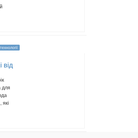
й
технології
і від
ік
а для
ода
 які