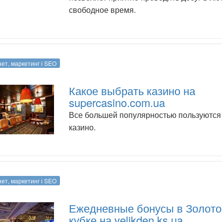
свободное время.
нет, маркетинг і SEO
Какое выбрать казино на
supercasino.com.ua
Все большей популярностью пользуются
казино.
нет, маркетинг і SEO
Ежедневные бонусы в Золот
кубке на velikden.ks.ua