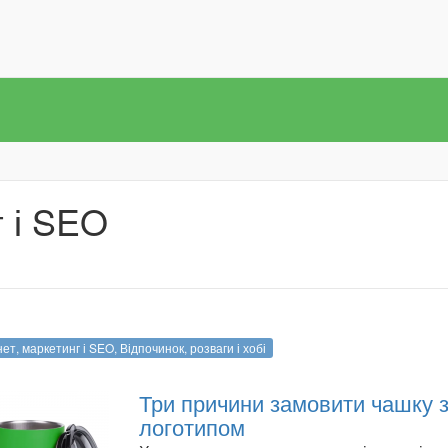
г і SEO
нет, маркетинг і SEO
,
Відпочинок, розваги і хобі
Три причини замовити чашку 
логотипом