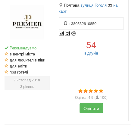
Полтава
вулиця Гоголя
33
на
карті
+380532610850
54
Рекомендуємо
відгуків
в центрі міста
для любителів піци
для еліти
при готелі
Листопад 2018
3 рівень
Оцінка:
4.9
(
100
)
Оцінити