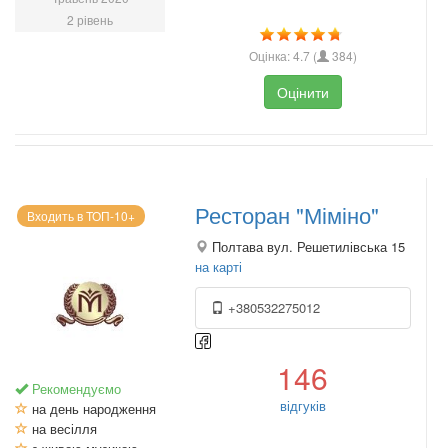
2 рівень
Оцінка:
4.7
(
384
)
Оцінити
Ресторан "Міміно"
Входить в ТОП-10+
Полтава вул. Решетилівська 15
на карті
+380532275012
146
Рекомендуємо
відгуків
на день народження
на весілля