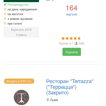
Рекомендуємо
164
на день народження
на весілля
відгуків
з живою музикою
при готелі
Вересень 2018
3 рівень
Оцінка:
4.7
(
548
)
Оцінити
Ресторан "Terrazza"
Входить в ТОП-10+
("Террацца")
(Закрито)
Львів