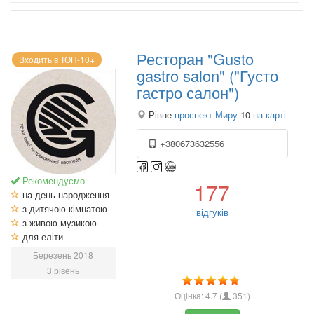
Ресторан "Gusto
Входить в ТОП-10+
gastro salon" ("Густо
гастро салон")
Рівне
проспект Миру
10
на карті
+380673632556
Рекомендуємо
177
на день народження
з дитячою кімнатою
відгуків
з живою музикою
для еліти
Березень 2018
3 рівень
Оцінка:
4.7
(
351
)