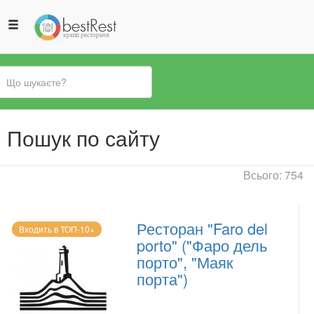
Ви
Пошук по сайту
є
тут
Всього: 754
Ресторан "Faro del
Входить в ТОП-10+
porto" ("Фаро дель
порто", "Маяк
порта")