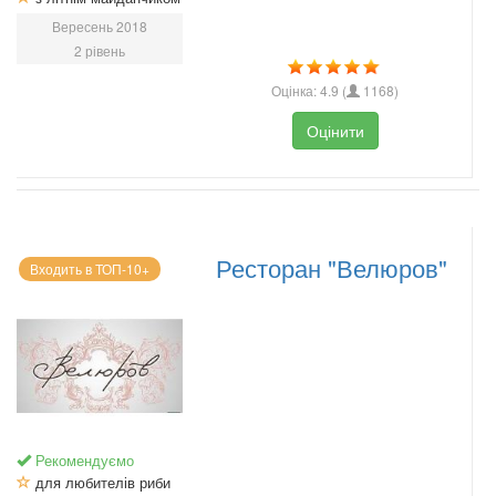
Вересень 2018
2 рівень
Оцінка:
4.9
(
1168
)
Оцінити
Ресторан "Велюров"
Входить в ТОП-10+
Рекомендуємо
для любителів риби