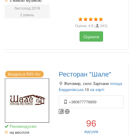
з живою музикою
Листопад 2018
2 рівень
Оцінка:
4.8
(
343
)
Оцінити
Ресторан "Шале"
Входить в ТОП-10+
Житомир, село Зарічани
площа
Бердичівська
10
на карті
+380677779959
96
Рекомендуємо
відгуків
на весілля