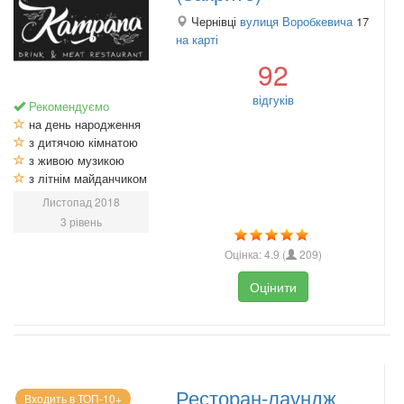
Чернівці
вулиця Воробкевича
17
на карті
92
відгуків
Рекомендуємо
на день народження
з дитячою кімнатою
з живою музикою
з літнім майданчиком
Листопад 2018
3 рівень
Оцінка:
4.9
(
209
)
Оцінити
Ресторан-лаундж
Входить в ТОП-10+