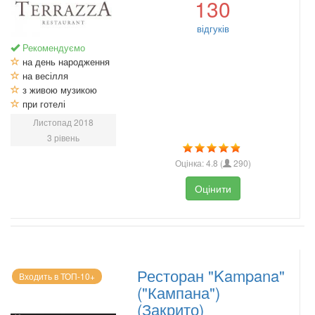
130
відгуків
Рекомендуємо
на день народження
на весілля
з живою музикою
при готелі
Листопад 2018
3 рівень
Оцінка:
4.8
(
290
)
Оцінити
Ресторан "Kampana"
Входить в ТОП-10+
("Кампана")
(Закрито)