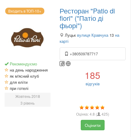
Ресторан "Patio di
Входить в ТОП-10+
fiori" ("Патіо ді
фьорі")
Луцьк
вулиця Кравчука
13
на
карті
+380509787717
Рекомендуємо
на день народження
185
як м'ясний клуб
для еліти
відгуків
при готелі
Жовтень 2018
3 рівень
Оцінка:
4.8
(
425
)
Оцінити