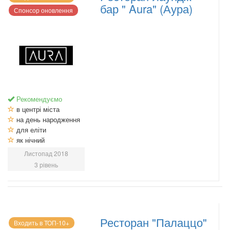
бар " Aura" (Аура)
Спонсор оновлення
Рекомендуємо
в центрі міста
на день народження
для еліти
як нічний
Листопад 2018
3 рівень
Ресторан "Палаццо"
Входить в ТОП-10+