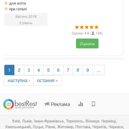
для еліти
при готелі
Квітень 2018
2 рівень
Оцінка:
4.8
(
198
)
Оцінити
1
2
3
4
5
6
7
8
9
…
наступна ›
остання »
.
.
.
.
Реклама
Київ
,
Львів
,
Івано-Франківськ
,
Тернопіль
,
Вінниця
,
Чернівці
,
Хмельницький
,
Луцьк
,
Рівне
,
Житомир
,
Полтава
,
Чернігів
,
Черкаси
,