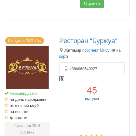
Оцінити
Ресторан "Буржуа"
Входить в ТОП-10+
Житомир
проспект Миру
49
на
карті
+380960549227
45
Рекомендуємо
відгуків
на день народження
як м'ясний клуб
на весілля
для еліти
Листопад 2018
3 рівень