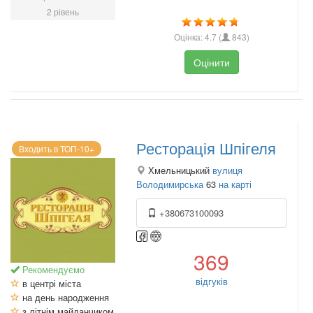
2 рівень
Оцінка:
4.7
(
843
)
Оцінити
Ресторація Шпігеля
Входить в ТОП-10+
Хмельницький
вулиця
Володимирська
63
на карті
+380673100093
369
Рекомендуємо
відгуків
в центрі міста
на день народження
з літнім майданчиком