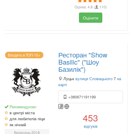
Оцінка:
4.8
(
110
)
Оцінити
Ресторан "Show
Входить в ТОП-10+
Basilic" ("Шоу
Базилік")
Луцьк
вулиця Словацького
7
на
карті
+380671191199
Рекомендуємо
в центрі міста
453
для любителів піци
як нічний
відгуків
Вересень 2018