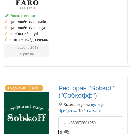
Рекомендуємо
для любителів риби
для любителів піци
як м'ясний клуб
з літнім майданчиком
Грудень 2018
3 рівень
Ресторан "Sobkoff"
Входить в ТОП-10+
("Собкофф")
Хмельницький
вулиця
Прибузька
15/1
на карті
+380673801250