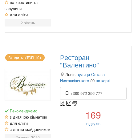
на хрестини та
заручини
для еліти
2 рівень
Ресторан
Входить в ТОП-10+
"Валентино"
Львів
вулиця Остапа
Нижанківського
20
на карті
+380 972 356 777
Рекомендуємо
169
з дитячою кімнатою
для еліти
відгуків
з літнім майданчиком
Травень 2020