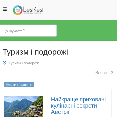
Ви
Туризм і подорожі
є
тут
Зняти
Туризм і подорожі
фільтр:
Всього: 2
Туризм
і
Туризм і подорожі
подорожі
Найкраще приховані
кулінарні секрети
Австрії