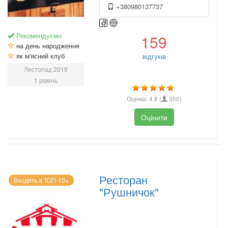
+380980137737
Рекомендуємо
159
на день народження
як м'ясний клуб
відгуків
Листопад 2018
1 рівень
Оцінка:
4.8
(
350
)
Оцінити
Ресторан
Входить в ТОП-10+
"Рушничок"