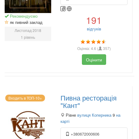
Рекомендуємо
191
як пивний заклад
відгуків
Листопад 2018
1 рівень
Оцінка:
4.6
(
357
)
Оцінити
Пивна ресторація
Входить в ТОП-10+
"Кант"
Рівне
вулиця Коперника
9
на
карті
+380672000606