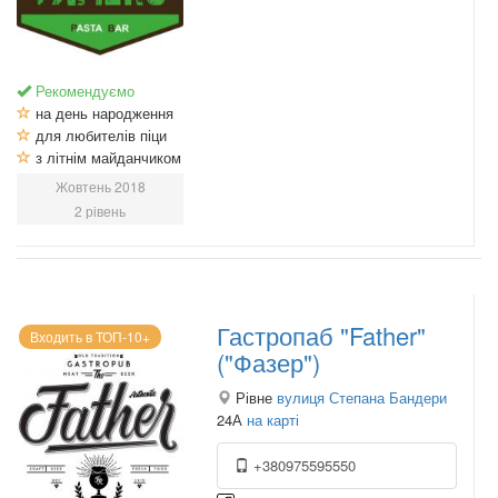
Рекомендуємо
на день народження
для любителів піци
з літнім майданчиком
Жовтень 2018
2 рівень
Гастропаб "Father"
Входить в ТОП-10+
("Фазер")
Рівне
вулиця Степана Бандери
24А
на карті
+380975595550