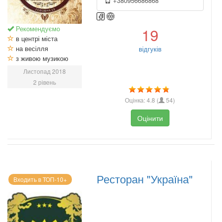
+380956686868
Рекомендуємо
19
в центрі міста
на весілля
відгуків
з живою музикою
Листопад 2018
2 рівень
Оцінка:
4.8
(
54
)
Оцінити
Ресторан "Україна"
Входить в ТОП-10+