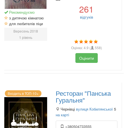
261
Рекомендуємо
відгуків
з дитячою кімнатою
для любителів піци
Вересень 2018
1 рівень
Оцінка:
4.9
(
558
)
Оцінити
Ресторан "Панська
Входить в ТОП-10+
Гуральня"
Чернівці
вулиця Кобилянської
5
на карті
+380504733555