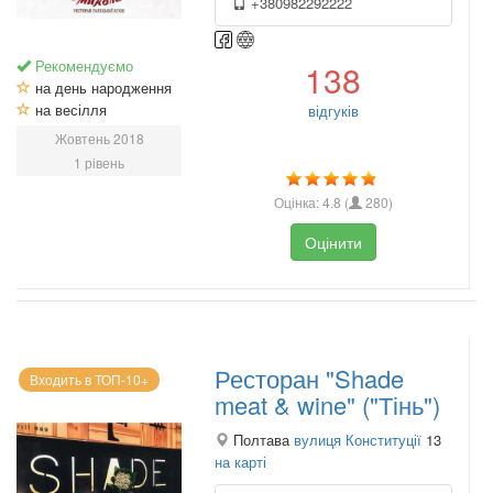
+380982292222
Рекомендуємо
138
на день народження
на весілля
відгуків
Жовтень 2018
1 рівень
Оцінка:
4.8
(
280
)
Оцінити
Ресторан "Shade
Входить в ТОП-10+
meat & wine" ("Тінь")
Полтава
вулиця Конституції
13
на карті