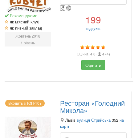
Рекомендуємо
199
як м'ясний клуб
як пивний заклад
відгуків
Жовтень 2018
1 рівень
Оцінка:
4.8
(
474
)
Оцінити
Ресторан «Голодний
Входить в ТОП-10+
Микола»
Львів
вулиця Стрийська
352
на
карті