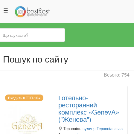
Ви
Пошук по сайту
є
тут
Всього: 754
Готельно-
Входить в ТОП-10+
ресторанний
комплекс «GenevA»
("Женева")
Тернопіль
вулиця Тернопільська