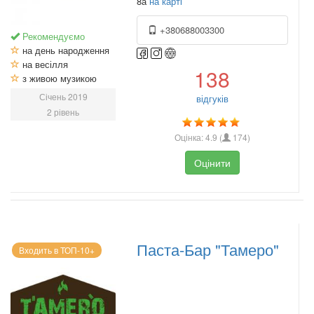
8а
на карті
+380688003300
Рекомендуємо
на день народження
на весілля
138
з живою музикою
Січень 2019
відгуків
2 рівень
Оцінка:
4.9
(
174
)
Оцінити
Паста-Бар "Тамеро"
Входить в ТОП-10+