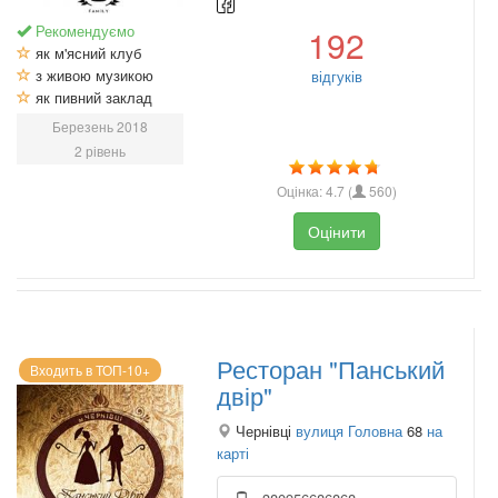
Рекомендуємо
192
як м'ясний клуб
з живою музикою
відгуків
як пивний заклад
Березень 2018
2 рівень
Оцінка:
4.7
(
560
)
Оцінити
Ресторан "Панський
Входить в ТОП-10+
двір"
Чернівці
вулиця Головна
68
на
карті