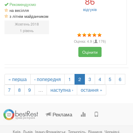
86
Рекомендуємо
відгуків
на весілля
з літнім майданчиком
Жовтень 2018
1 рівень
Оцінка:
4.9
(
176
)
Оцінити
« перша
‹ попередня
1
2
3
4
5
6
7
8
9
…
наступна ›
остання »
.
.
.
.
Реклама
Київ
,
Львів
,
Івано-Франківськ
,
Тернопіль
,
Вінниця
,
Чернівці
,