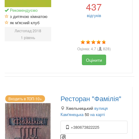
437
Рекомендуємо
відгуків
з дитячою кімнатою
як м'ясний клуб
Листопад 2018
1 рівень
Оцінка:
4.7
(
828
)
Оцінити
Ресторан "Фамілія"
Входить в ТОП-10+
Хмельницький
вулиця
Кам'янецька
50
на карті
+380673822225