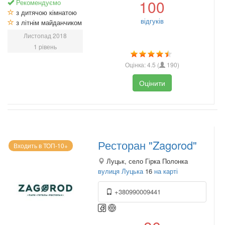
100
Рекомендуємо
з дитячою кімнатою
відгуків
з літнім майданчиком
Листопад 2018
1 рівень
Оцінка:
4.5
(
190
)
Оцінити
Ресторан "Zagorod"
Входить в ТОП-10+
Луцьк, село Гірка Полонка
вулиця Луцька
16
на карті
+380990009441