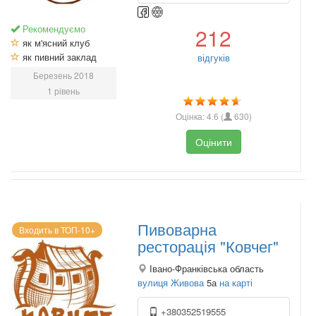
Рекомендуємо
212
як м'ясний клуб
як пивний заклад
відгуків
Березень 2018
1 рівень
Оцінка:
4.6
(
630
)
Оцінити
Пивоварна
Входить в ТОП-10+
ресторація "Ковчег"
Івано-Франківська область
вулиця Живова
5а
на карті
+380352519555