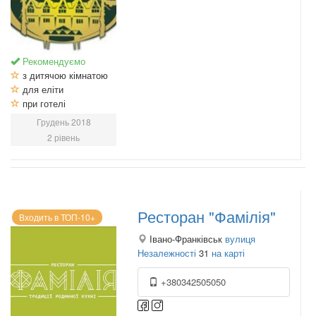
Рекомендуємо
з дитячою кімнатою
для еліти
при готелі
Грудень 2018
2 рівень
Ресторан "Фамілія"
Входить в ТОП-10+
Івано-Франківськ
вулиця
Незалежності
31
на карті
+380342505050