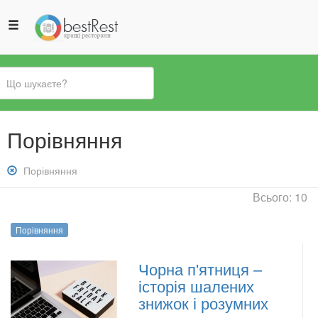
Ви
Порівняння
є
тут
Зняти
Порівняння
фільтр:
Всього: 10
Порівняння
Порівняння
Чорна п'ятниця –
історія шалених
знижок і розумних