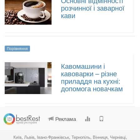
Основні відмінності
розчинної і заварної
кави
Порівняння
Кавомашини і
кавоварки – різне
приладдя на кухні:
допомога новачкам
.
.
.
.
Реклама
Київ
,
Львів
,
Івано-Франківськ
,
Тернопіль
,
Вінниця
,
Чернівці
,