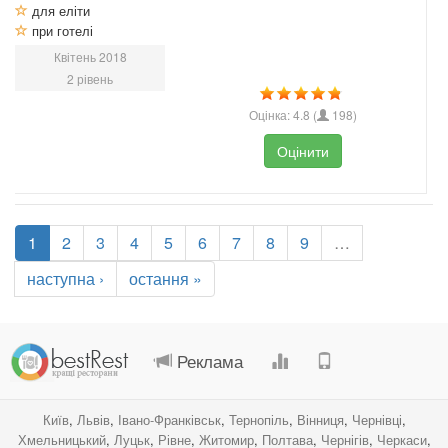
для еліти
при готелі
Квітень 2018
2 рівень
Оцінка:
4.8
(
198
)
Оцінити
1
2
3
4
5
6
7
8
9
…
наступна ›
остання »
.
.
.
.
Реклама
Київ
,
Львів
,
Івано-Франківськ
,
Тернопіль
,
Вінниця
,
Чернівці
,
Хмельницький
,
Луцьк
,
Рівне
,
Житомир
,
Полтава
,
Чернігів
,
Черкаси
,