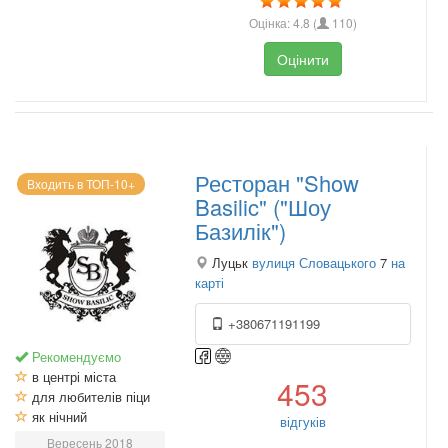
Оцінка:
4.8
(
110
)
Оцінити
Ресторан "Show
Входить в ТОП-10+
Basilic" ("Шоу
Базилік")
Луцьк
вулиця Словацького
7
на
карті
+380671191199
Рекомендуємо
в центрі міста
453
для любителів піци
як нічний
відгуків
Вересень 2018