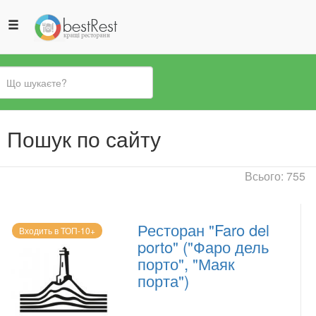
Ви
Пошук по сайту
є
тут
Всього: 755
Ресторан "Faro del
Входить в ТОП-10+
porto" ("Фаро дель
порто", "Маяк
порта")