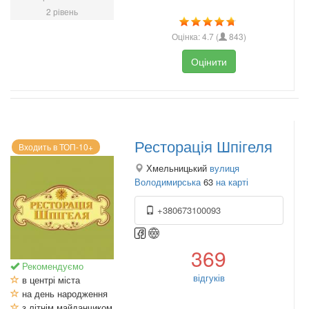
2 рівень
Оцінка:
4.7
(
843
)
Оцінити
Ресторація Шпігеля
Входить в ТОП-10+
Хмельницький
вулиця
Володимирська
63
на карті
+380673100093
369
Рекомендуємо
відгуків
в центрі міста
на день народження
з літнім майданчиком