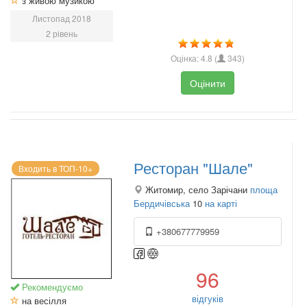
з живою музикою
Листопад 2018
2 рівень
Оцінка:
4.8
(
343
)
Оцінити
Ресторан "Шале"
Входить в ТОП-10+
Житомир, село Зарічани
площа
Бердичівська
10
на карті
+380677779959
96
Рекомендуємо
відгуків
на весілля