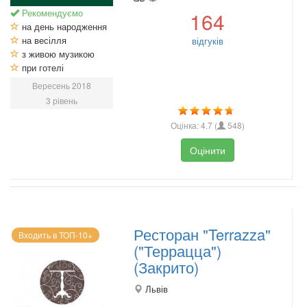
Рекомендуємо
164
на день народження
на весілля
відгуків
з живою музикою
при готелі
Вересень 2018
3 рівень
Оцінка:
4.7
(
548
)
Оцінити
Ресторан "Terrazza"
Входить в ТОП-10+
("Террацца")
(Закрито)
Львів