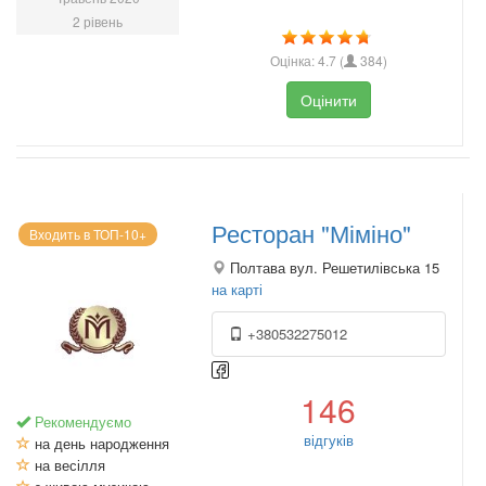
2 рівень
Оцінка:
4.7
(
384
)
Оцінити
Ресторан "Міміно"
Входить в ТОП-10+
Полтава вул. Решетилівська 15
на карті
+380532275012
146
Рекомендуємо
відгуків
на день народження
на весілля