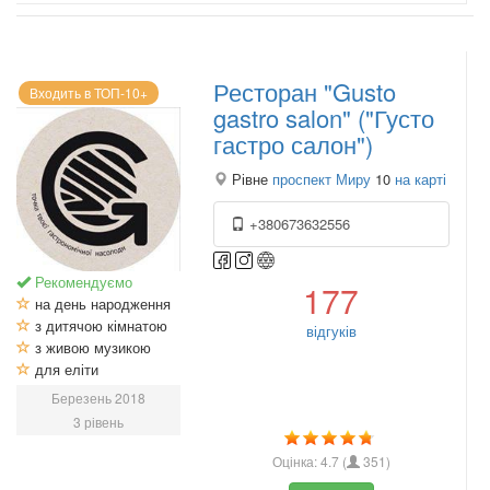
Ресторан "Gusto
Входить в ТОП-10+
gastro salon" ("Густо
гастро салон")
Рівне
проспект Миру
10
на карті
+380673632556
Рекомендуємо
177
на день народження
з дитячою кімнатою
відгуків
з живою музикою
для еліти
Березень 2018
3 рівень
Оцінка:
4.7
(
351
)