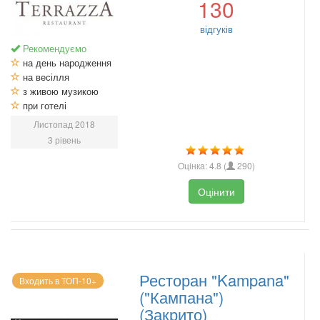
130
відгуків
Рекомендуємо
на день народження
на весілля
з живою музикою
при готелі
Листопад 2018
3 рівень
Оцінка:
4.8
(
290
)
Оцінити
Ресторан "Kampana"
Входить в ТОП-10+
("Кампана")
(Закрито)