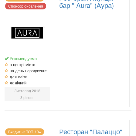
бар " Aura" (Аура)
Спонсор оновлення
Рекомендуємо
в центрі міста
на день народження
для еліти
як нічний
Листопад 2018
3 рівень
Ресторан "Палаццо"
Входить в ТОП-10+