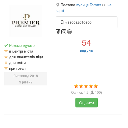
Полтава
вулиця Гоголя
33
на
карті
+380532610850
54
Рекомендуємо
відгуків
в центрі міста
для любителів піци
для еліти
при готелі
Листопад 2018
3 рівень
Оцінка:
4.9
(
100
)
Оцінити