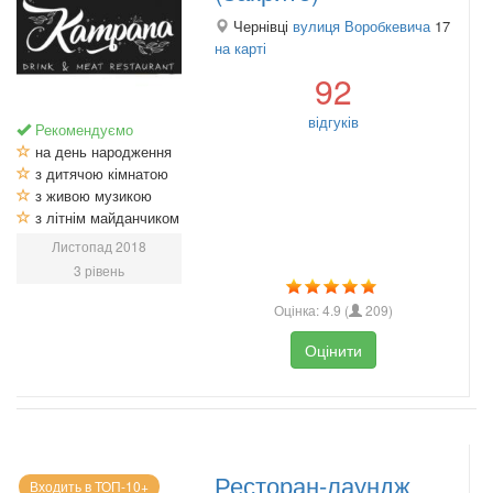
Чернівці
вулиця Воробкевича
17
на карті
92
відгуків
Рекомендуємо
на день народження
з дитячою кімнатою
з живою музикою
з літнім майданчиком
Листопад 2018
3 рівень
Оцінка:
4.9
(
209
)
Оцінити
Ресторан-лаундж
Входить в ТОП-10+