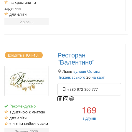
на хрестини та
заручини
для еліти
2 рівень
Ресторан
Входить в ТОП-10+
"Валентино"
Львів
вулиця Остапа
Нижанківського
20
на карті
+380 972 356 777
Рекомендуємо
169
з дитячою кімнатою
для еліти
відгуків
з літнім майданчиком
Травень 2020