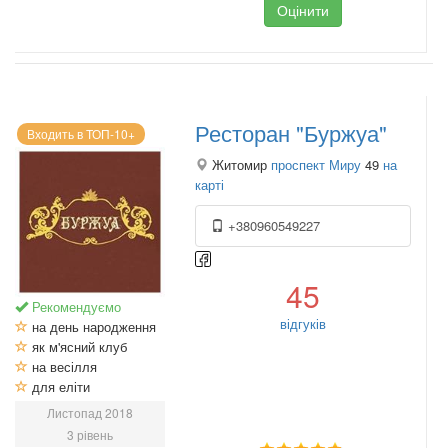
Оцінити
Ресторан "Буржуа"
Входить в ТОП-10+
Житомир
проспект Миру
49
на
карті
+380960549227
45
Рекомендуємо
відгуків
на день народження
як м'ясний клуб
на весілля
для еліти
Листопад 2018
3 рівень