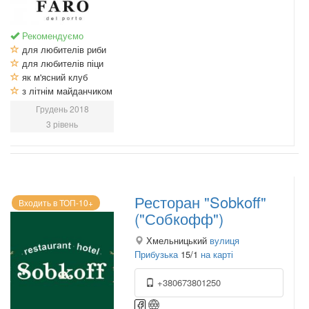
Рекомендуємо
для любителів риби
для любителів піци
як м'ясний клуб
з літнім майданчиком
Грудень 2018
3 рівень
Ресторан "Sobkoff"
Входить в ТОП-10+
("Собкофф")
Хмельницький
вулиця
Прибузька
15/1
на карті
+380673801250