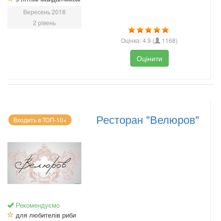
Вересень 2018
2 рівень
Оцінка:
4.9
(
1168
)
Оцінити
Ресторан "Велюров"
Входить в ТОП-10+
Рекомендуємо
для любителів риби