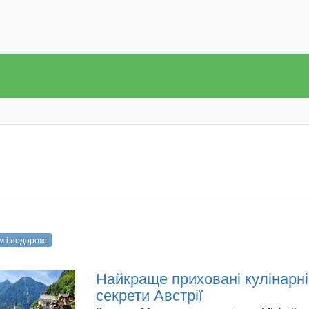
м і подорожі
Найкраще приховані кулінарні
секрети Австрії