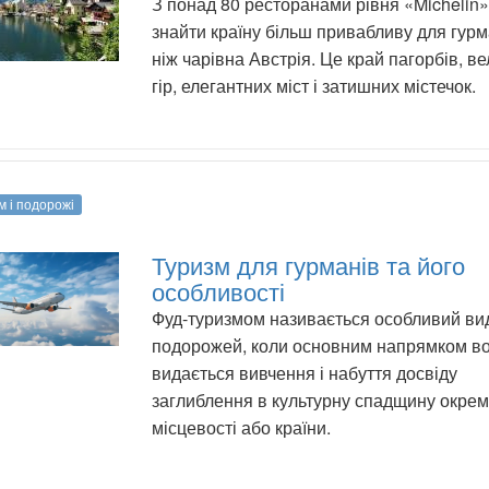
З понад 80 ресторанами рівня «Michelin
знайти країну більш привабливу для гурм
ніж чарівна Австрія. Це край пагорбів, в
гір, елегантних міст і затишних містечок.
м і подорожі
Туризм для гурманів та його
особливості
Фуд-туризмом називається особливий ви
подорожей, коли основним напрямком в
видається вивчення і набуття досвіду
заглиблення в культурну спадщину окрем
місцевості або країни.