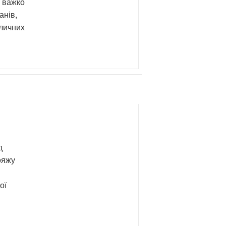
» важко
анів,
еличних
д
ояжу
ої