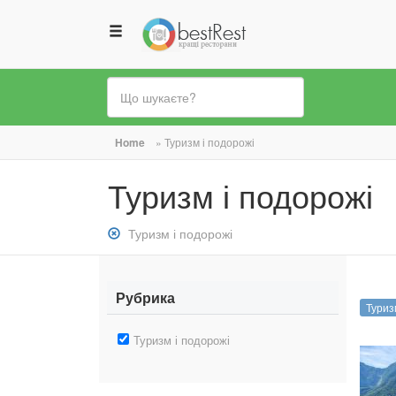
Ви
Home
»
Туризм і подорожі
є
Туризм і подорожі
тут
Зняти
Туризм і подорожі
фільтр:
Туризм
і
Рубрика
Туриз
подорожі
Зняти
Туризм і подорожі
фільтр:
Туризм
і