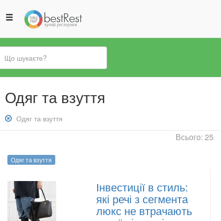
Ви
Одяг та взуття
є
тут
Зняти
Одяг та взуття
фільтр:
Всього: 25
Одяг
та
Одяг та взуття
взуття
Інвестиції в стиль:
які речі з сегмента
люкс не втрачають