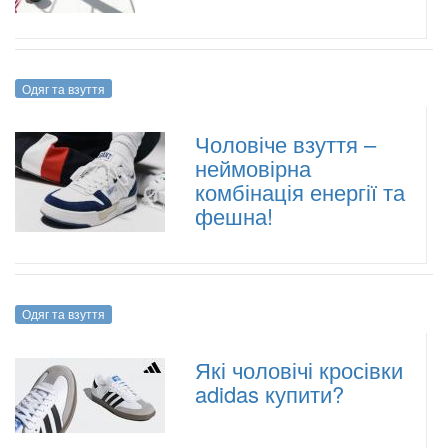
Одяг та взуття
Чоловіче взуття –
неймовірна
комбінація енергії та
фешна!
Одяг та взуття
Які чоловічі кросівки
adidas купити?