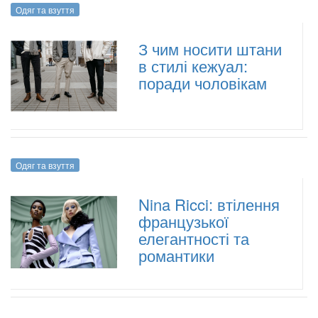
Одяг та взуття
З чим носити штани
в стилі кежуал:
поради чоловікам
Одяг та взуття
Nina Ricci: втілення
французької
елегантності та
романтики