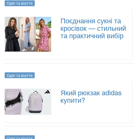
Одяг та взуття
Поєднання сукні та
кросівок — стильний
та практичний вибір
Одяг та взуття
Який рюкзак adidas
купити?
Одяг та взуття