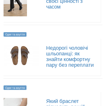
своєї цінності з
часом
Одяг та взуття
Недорогі чоловічі
шльопанці: як
знайти комфортну
пару без переплати
Одяг та взуття
Який браслет