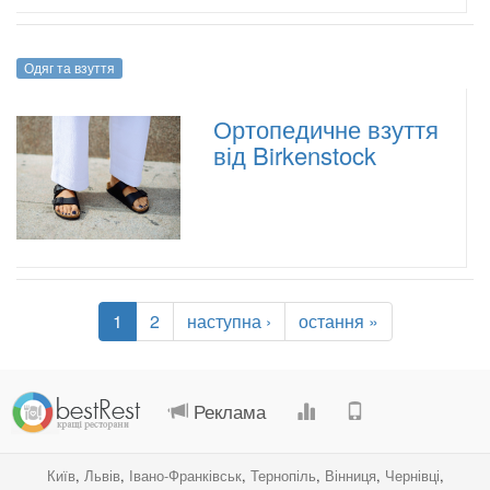
Одяг та взуття
Ортопедичне взуття
від Birkenstock
1
2
наступна ›
остання »
.
.
.
.
Реклама
Київ
,
Львів
,
Івано-Франківськ
,
Тернопіль
,
Вінниця
,
Чернівці
,