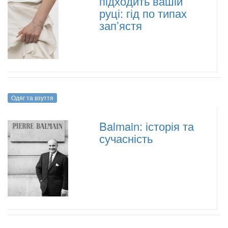
підходить вашій
руці: гід по типах
зап’ястя
Одяг та взуття
Balmain: історія та
сучасність