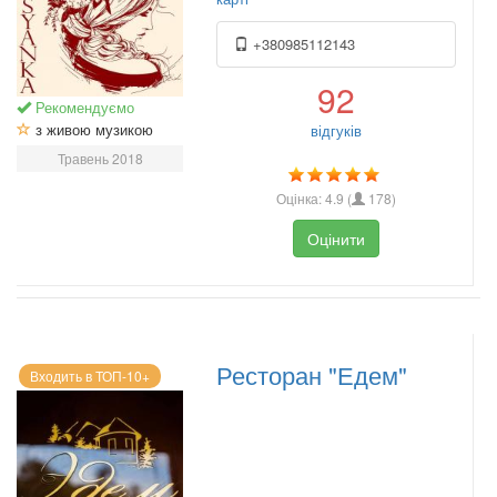
+380985112143
92
Рекомендуємо
з живою музикою
відгуків
Травень 2018
Оцінка:
4.9
(
178
)
Оцінити
Ресторан "Едем"
Входить в ТОП-10+