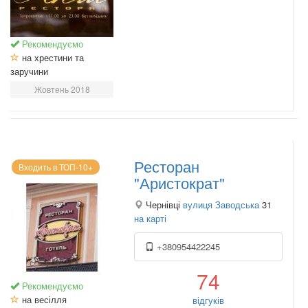
Рекомендуємо
на хрестини та
заручини
Жовтень 2018
Ресторан
Входить в ТОП-10+
"Аристократ"
Чернівці
вулиця Заводська
31
на карті
+380954422245
74
Рекомендуємо
на весілля
відгуків