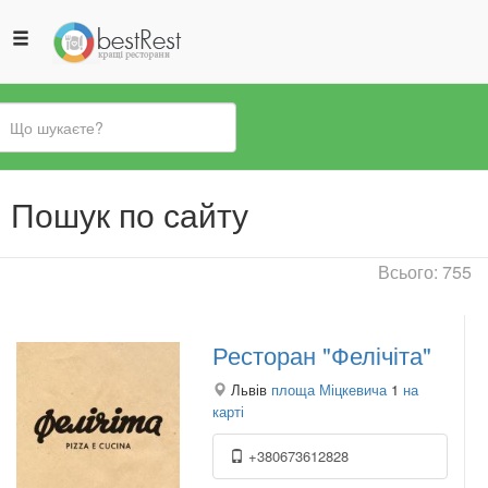
Ви
Пошук по сайту
є
тут
Всього: 755
Ресторан "Фелічіта"
Львів
площа Міцкевича
1
на
карті
+380673612828