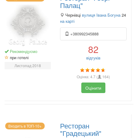
Палац"
Чернівці
вулиця Івана Богуна
24
на карті
+380992345888
82
Рекомендуємо
при готелі
відгуків
Листопад 2018
Оцінка:
4.7
(
164
)
Оцінити
Ресторан
Входить в ТОП-10+
"Градецький"