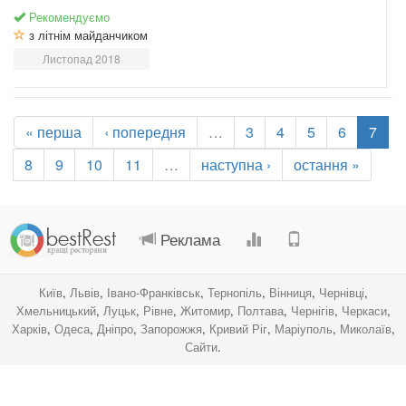
Рекомендуємо
з літнім майданчиком
Листопад 2018
« перша
‹ попередня
…
3
4
5
6
7
8
9
10
11
…
наступна ›
остання »
.
.
.
.
Реклама
Київ
,
Львів
,
Івано-Франківськ
,
Тернопіль
,
Вінниця
,
Чернівці
,
Хмельницький
,
Луцьк
,
Рівне
,
Житомир
,
Полтава
,
Чернігів
,
Черкаси
,
Харків
,
Одеса
,
Дніпро
,
Запорожжя
,
Кривий Ріг
,
Маріуполь
,
Миколаїв
,
Сайти
.