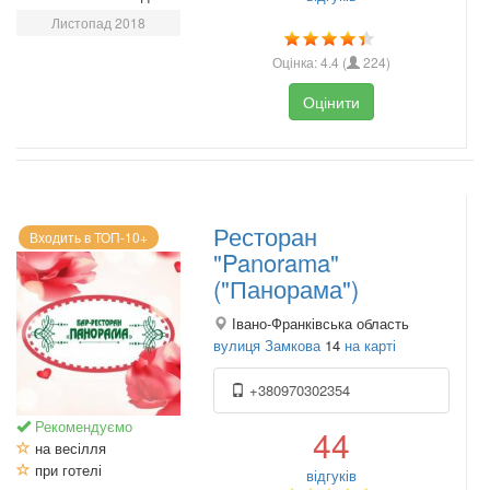
Листопад 2018
Оцінка:
4.4
(
224
)
Оцінити
Ресторан
Входить в ТОП-10+
"Panorama"
("Панорама")
Івано-Франківська область
вулиця Замкова
14
на карті
+380970302354
Рекомендуємо
44
на весілля
при готелі
відгуків