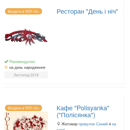
Ресторан "День і ніч"
Входить в ТОП-10+
Рекомендуємо
на день народження
Листопад 2018
Кафе "Polisyanka"
Входить в ТОП-10+
("Полісянка")
Житомир
провулок Сінний
4
на
карті