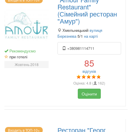
Restaurant"
(Сімейний ресторан
"Амур")
Хмельницький
вулиця
Березнева
5/1
на карті
+380981114711
Рекомендуємо
при готелі
85
Жовтень 2018
відгуків
Оцінка:
4.8
(
162
)
Оцінити
Ресторан "Георг
Входить в ТОП-10+