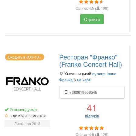
Оцінка:
4.5
(
108
)
Оцінити
Ресторан "Франко"
Входить в ТОП-10+
(Franko Concert Hall)
Хмельницький
вулиця Івана
Франка
6
на карті
+380679956545
41
Рекомендуємо
з дитячою кімнатою
відгуків
Листопад 2018
Оцінка:
4.9
(
125
)