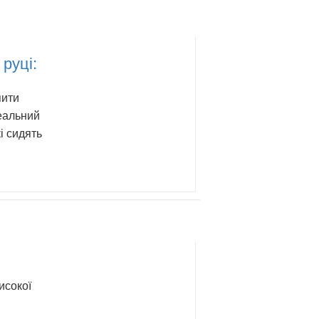
руці:
пити
деальний
і сидять
исокої