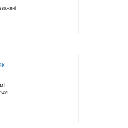
 зважені
як
м і
ться