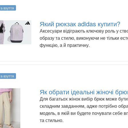
та взуття
Який рюкзак adidas купити?
Аксесуари відіграють ключову роль у ств
образу та стилю, виконуючи не тільки ест
функцію, а й практичну.
та взуття
Як обрати ідеальні жіночі брю
Для багатьох жінок вибір брюк може бути
складним завданням, адже потрібно обра
модель, в якій ви будете почувати себе 
та стильно.