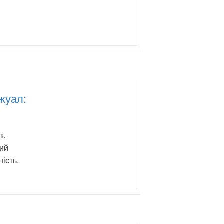
жуал:
в.
ний
ність.