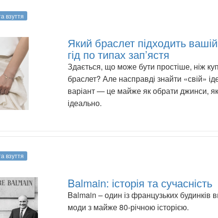
та взуття
Який браслет підходить вашій 
гід по типах зап’ястя
Здається, що може бути простіше, ніж ку
браслет? Але насправді знайти «свій» і
варіант — це майже як обрати джинси, як
ідеально.
та взуття
Balmain: історія та сучасність
Balmain – один із французьких будинків в
моди з майже 80-річною історією.