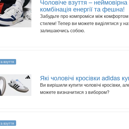
Чоловіче взуття – неймовірна
комбінація енергії та фешна!
Забудьте про компроміси між комфортом
стилем! Тепер ви можете виділятися у на
залишаючись собою.
та взуття
Які чоловічі кросівки adidas к
Ви вирішили купити чоловічі кросівки, ал
можете визначитися з вибором?
та взуття