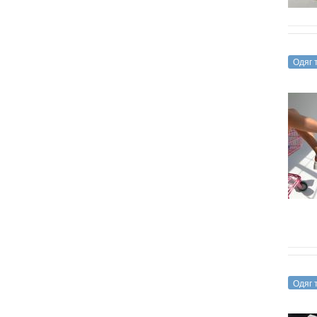
Одяг 
Одяг 