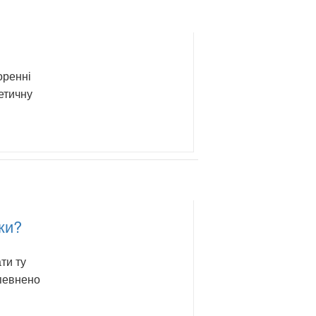
оренні
етичну
ки?
ти ту
впевнено