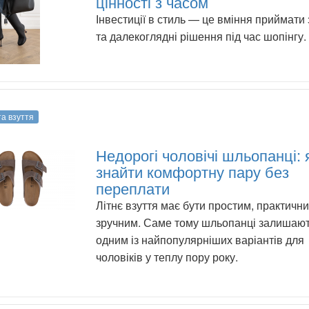
цінності з часом
Інвестиції в стиль — це вміння приймати
та далекоглядні рішення під час шопінгу.
та взуття
Недорогі чоловічі шльопанці: 
знайти комфортну пару без
переплати
Літнє взуття має бути простим, практични
зручним. Саме тому шльопанці залишаю
одним із найпопулярніших варіантів для
чоловіків у теплу пору року.