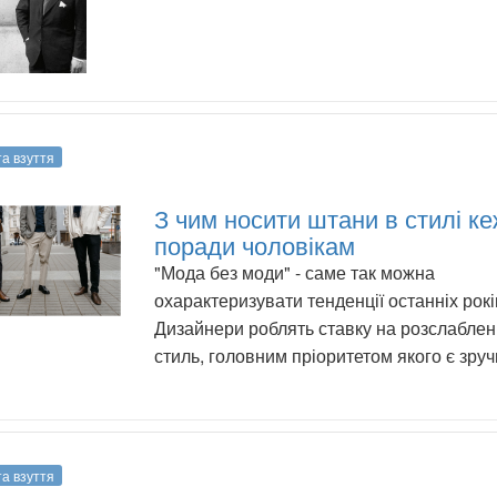
та взуття
З чим носити штани в стилі ке
поради чоловікам
"Мода без моди" - саме так можна
охарактеризувати тенденції останніх рокі
Дизайнери роблять ставку на розслабле
стиль, головним пріоритетом якого є зруч
та взуття