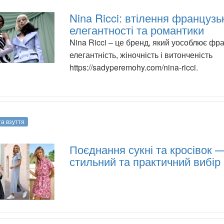
Nina Ricci: втілення французь
елегантності та романтики
Nina Ricci – це бренд, який уособлює фр
елегантність, жіночність і витонченість
https://sadyperemohy.com/nina-ricci.
та взуття
Поєднання сукні та кросівок 
стильний та практичний вибір