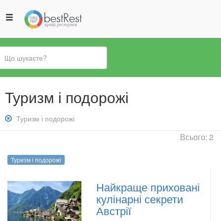
Ви
Туризм і подорожі
є
тут
Зняти
Туризм і подорожі
фільтр:
Всього: 2
Туризм
і
Туризм і подорожі
подорожі
Найкраще приховані
кулінарні секрети
Австрії