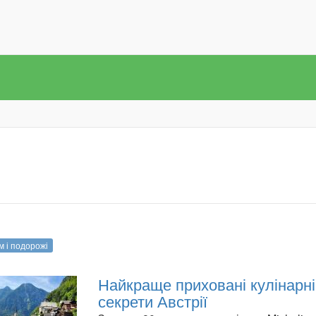
м і подорожі
Найкраще приховані кулінарні
секрети Австрії