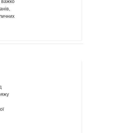
» важко
анів,
еличних
д
ояжу
ої