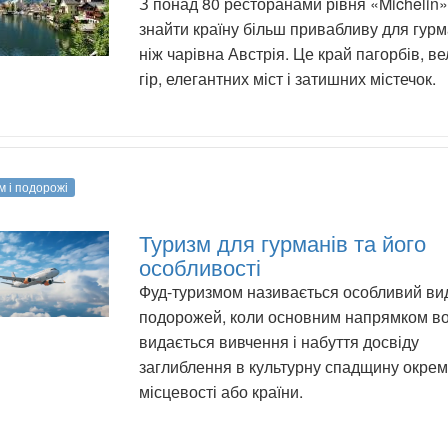
З понад 80 ресторанами рівня «Michelin
знайти країну більш привабливу для гурм
ніж чарівна Австрія. Це край пагорбів, в
гір, елегантних міст і затишних містечок.
м і подорожі
Туризм для гурманів та його
особливості
Фуд-туризмом називається особливий ви
подорожей, коли основним напрямком в
видається вивчення і набуття досвіду
заглиблення в культурну спадщину окрем
місцевості або країни.