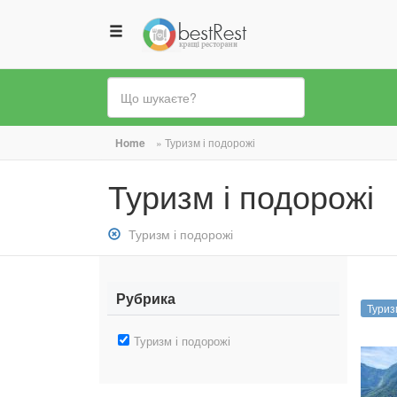
Ви
Home
»
Туризм і подорожі
є
Туризм і подорожі
тут
Зняти
Туризм і подорожі
фільтр:
Туризм
і
Рубрика
Туриз
подорожі
Зняти
Туризм і подорожі
фільтр:
Туризм
і