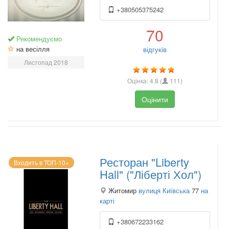
+380505375242
70
Рекомендуємо
на весілля
відгуків
Листопад 2018
Оцінка:
4.8
(
111
)
Оцінити
Ресторан "Liberty
Входить в ТОП-10+
Hall" ("Ліберті Хол")
Житомир
вулиця Київська
77
на
карті
+380672233162