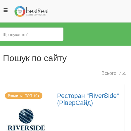
Ви
Пошук по сайту
є
тут
Всього: 755
Ресторан "RiverSide"
Входить в ТОП-10+
(РіверСайд)