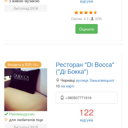
з живою музикою
відгуків
Листопад 2018
Оцінка:
4.5
(
329
)
Оцінити
Ресторан "Di Bocca"
Входить в ТОП-10+
("Ді Бокка")
Чернівці
вулиця Заньковецької
10
на карті
+380507771616
122
Рекомендуємо
для любителів піци
відгуків
Листопад 2018