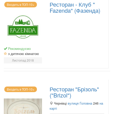
Ресторан - Клуб "
Входить в ТОП-10+
Fazenda" (Фазенда)
Рекомендуємо
з дитячою кімнатою
Листопад 2018
Ресторан "Брізоль"
Входить в ТОП-10+
("Brizol")
Чернівці
вулиця Головна
246
на
карті