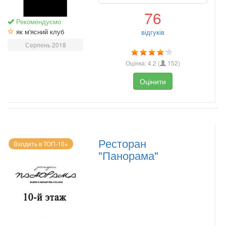
76
Рекомендуємо
як м'ясний клуб
відгуків
Серпень 2018
Оцінка:
4.2
(
152
)
Оцінити
Ресторан
Входить в ТОП-10+
"Панорама"