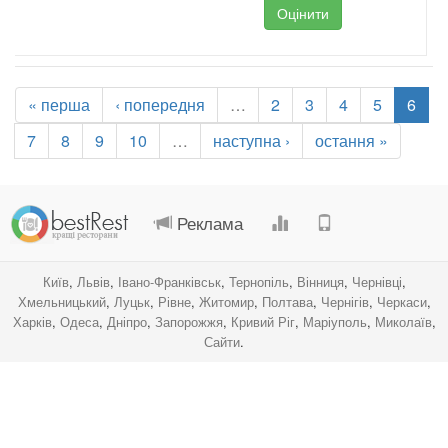
Оцінити
« перша
‹ попередня
…
2
3
4
5
6
7
8
9
10
…
наступна ›
остання »
.
.
.
.
Реклама
Київ
,
Львів
,
Івано-Франківськ
,
Тернопіль
,
Вінниця
,
Чернівці
,
Хмельницький
,
Луцьк
,
Рівне
,
Житомир
,
Полтава
,
Чернігів
,
Черкаси
,
Харків
,
Одеса
,
Дніпро
,
Запорожжя
,
Кривий Ріг
,
Маріуполь
,
Миколаїв
,
Сайти
.