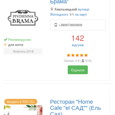
Брама"
Хмельницький
вулиця
Житецького
1/1
на карті
+380673600909
142
Рекомендуємо
для еліти
відгуків
Жовтень 2018
Оцінка:
4.9
(
319
)
Оцінити
Ресторан "Home
Входить в ТОП-10+
Cafe ''el САД"" (Ель
Сад)