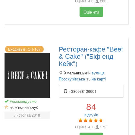
Оцінка:
4.6
(
280
)
Оцінити
Ресторан-кафе "Beef
Входить в ТОП-10+
& Cake" ("Біф енд
Кейк")
Хмельницький
вулиця
Проскурівська
15
на карті
+380938126601
Рекомендуємо
84
як м'ясний клуб
відгуків
Листопад 2018
Оцінка:
4.7
(
172
)