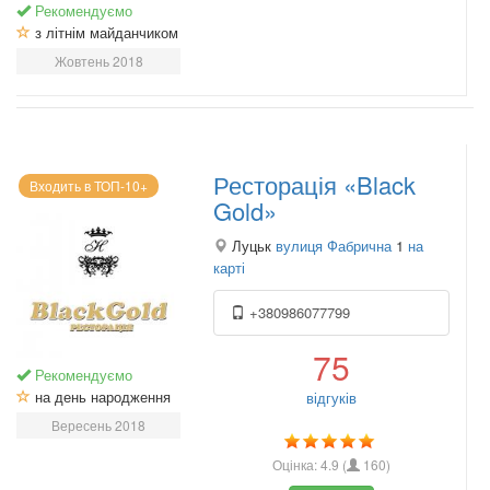
Рекомендуємо
з літнім майданчиком
Жовтень 2018
Ресторація «Black
Входить в ТОП-10+
Gold»
Луцьк
вулиця Фабрична
1
на
карті
+380986077799
75
Рекомендуємо
на день народження
відгуків
Вересень 2018
Оцінка:
4.9
(
160
)