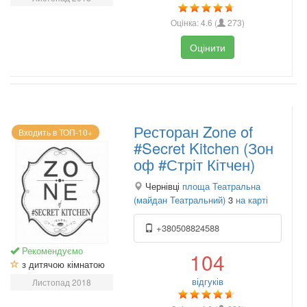
Оцінка:
4.6
(
273
)
Оцінити
Ресторан Zone of
Входить в ТОП-10+
#Secret Kitchen (Зон
оф #Стріт Кітчен)
Чернівці
площа Театральна
(майдан Театральний)
3
на карті
+380508824588
Рекомендуємо
104
з дитячою кімнатою
відгуків
Листопад 2018