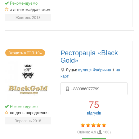
Рекомендуємо
з літнім майданчиком
Жовтень 2018
Ресторація «Black
Входить в ТОП-10+
Gold»
Луцьк
вулиця Фабрична
1
на
карті
+380986077799
75
Рекомендуємо
на день народження
відгуків
Вересень 2018
Оцінка:
4.9
(
160
)