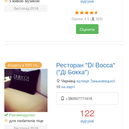
з живою музикою
відгуків
Листопад 2018
Оцінка:
4.5
(
329
)
Оцінити
Ресторан "Di Bocca"
Входить в ТОП-10+
("Ді Бокка")
Чернівці
вулиця Заньковецької
10
на карті
+380507771616
122
Рекомендуємо
для любителів піци
відгуків
Листопад 2018