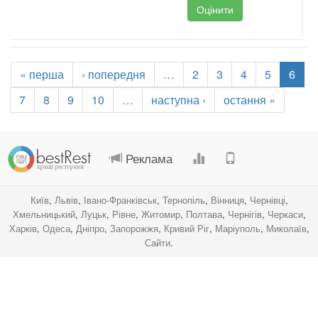
Оцінити
« перша
‹ попередня
…
2
3
4
5
6
7
8
9
10
…
наступна ›
остання »
.
.
.
.
Реклама
Київ
,
Львів
,
Івано-Франківськ
,
Тернопіль
,
Вінниця
,
Чернівці
,
Хмельницький
,
Луцьк
,
Рівне
,
Житомир
,
Полтава
,
Чернігів
,
Черкаси
,
Харків
,
Одеса
,
Дніпро
,
Запорожжя
,
Кривий Ріг
,
Маріуполь
,
Миколаїв
,
Сайти
.