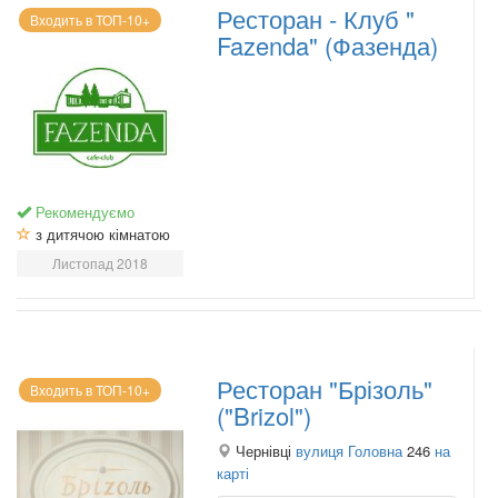
Ресторан - Клуб "
Входить в ТОП-10+
Fazenda" (Фазенда)
Рекомендуємо
з дитячою кімнатою
Листопад 2018
Ресторан "Брізоль"
Входить в ТОП-10+
("Brizol")
Чернівці
вулиця Головна
246
на
карті