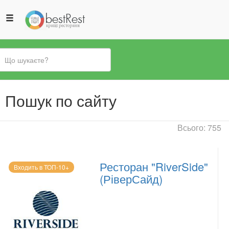
Ви
Пошук по сайту
є
тут
Всього: 755
Ресторан "RiverSide"
Входить в ТОП-10+
(РіверСайд)