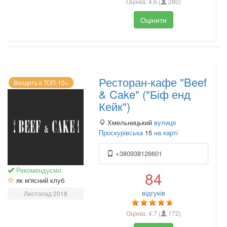
Оцінка:
4.6
(
280
)
Оцінити
Ресторан-кафе "Beef
Входить в ТОП-10+
& Cake" ("Біф енд
Кейк")
Хмельницький
вулиця
Проскурівська
15
на карті
+380938126601
Рекомендуємо
84
як м'ясний клуб
відгуків
Листопад 2018
Оцінка:
4.7
(
172
)