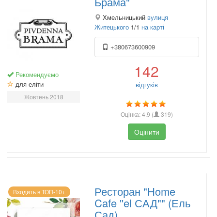
Брама"
Хмельницький
вулиця
Житецького
1/1
на карті
+380673600909
142
Рекомендуємо
для еліти
відгуків
Жовтень 2018
Оцінка:
4.9
(
319
)
Оцінити
Ресторан "Home
Входить в ТОП-10+
Cafe ''el САД"" (Ель
Сад)