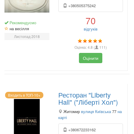
+380505375242
70
Рекомендуємо
на весілля
відгуків
Листопад 2018
Оцінка:
4.8
(
111
)
Оцінити
Ресторан "Liberty
Входить в ТОП-10+
Hall" ("Ліберті Хол")
Житомир
вулиця Київська
77
на
карті
+380672233162