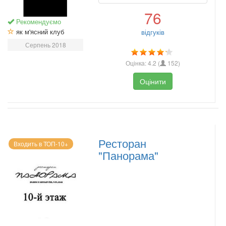
76
Рекомендуємо
як м'ясний клуб
відгуків
Серпень 2018
Оцінка:
4.2
(
152
)
Оцінити
Ресторан
Входить в ТОП-10+
"Панорама"