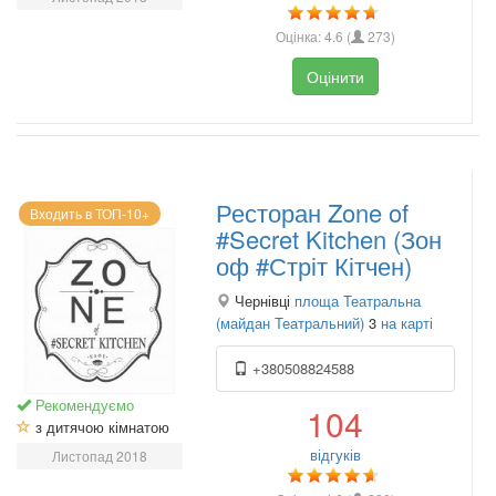
Оцінка:
4.6
(
273
)
Оцінити
Ресторан Zone of
Входить в ТОП-10+
#Secret Kitchen (Зон
оф #Стріт Кітчен)
Чернівці
площа Театральна
(майдан Театральний)
3
на карті
+380508824588
Рекомендуємо
104
з дитячою кімнатою
відгуків
Листопад 2018