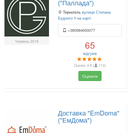
("Паллада")
Тернопіль
вулиця Степана
Будного
1
на карті
+380984600077
Червень 2019
65
відгуків
Оцінка:
4.9
(
110
)
Оцінити
Доставка "EmDoma"
("ЕмДома")