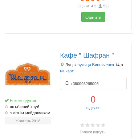
Оцінка:
4.3
(
52
)
Оцінити
Кафе " Шафран "
Луцьк
вулиця Винниченка
14,а
на карті
+380993265005
0
Рекомендуємо
як м'ясний клуб
відгуків
з літнім майданчиком
Жовтень 2018
Голоси відсутні