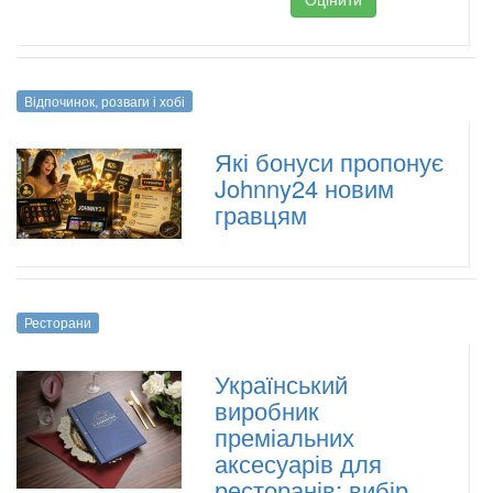
Відпочинок, розваги і хобі
Які бонуси пропонує
Johnny24 новим
гравцям
Ресторани
Український
виробник
преміальних
аксесуарів для
ресторанів: вибір