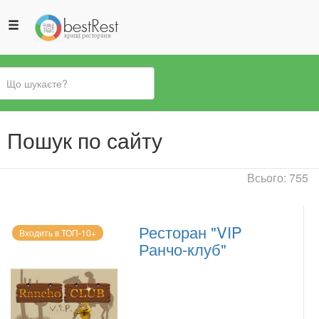
Ви
Пошук по сайту
є
тут
Всього: 755
Ресторан "VIP
Входить в ТОП-10+
Ранчо-клуб"