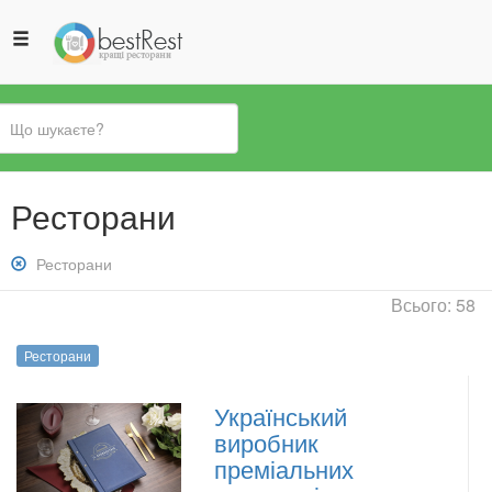
Ви
Ресторани
є
тут
Зняти
Ресторани
фільтр:
Всього: 58
Ресторани
Ресторани
Український
виробник
преміальних