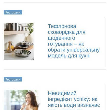
Ресторани
Тефлонова
сковорідка для
щоденного
готування – як
обрати універсальну
модель для кухні
Ресторани
Невидимий
інгредієнт успіху: як
якість води визначає