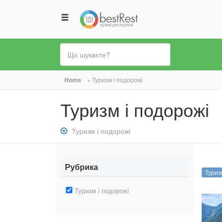
Ви
Home
»
Туризм і подорожі
є
Туризм і подорожі
тут
Зняти
Туризм і подорожі
фільтр:
Туризм
і
Рубрика
Туриз
подорожі
Зняти
Туризм і подорожі
фільтр:
Туризм
і