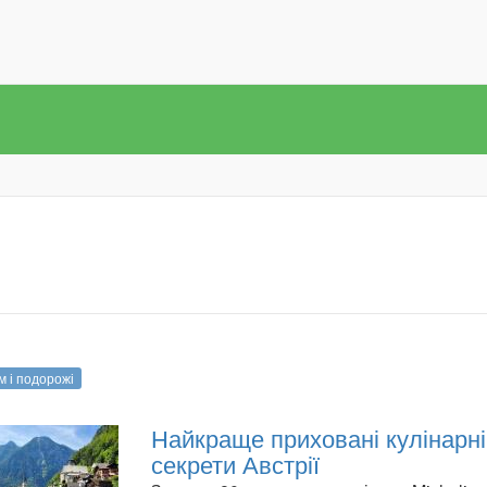
м і подорожі
Найкраще приховані кулінарні
секрети Австрії