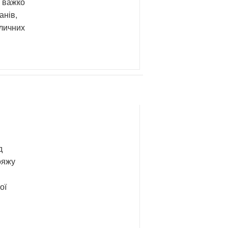
» важко
анів,
еличних
д
ояжу
ої