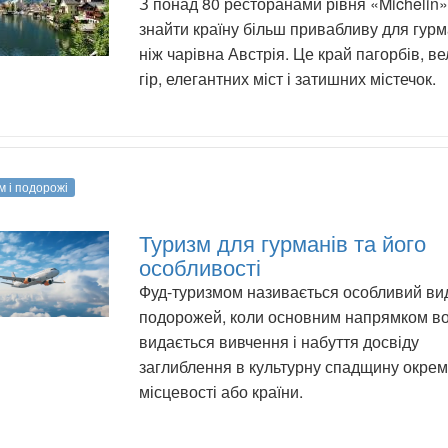
З понад 80 ресторанами рівня «Michelin
знайти країну більш привабливу для гурм
ніж чарівна Австрія. Це край пагорбів, в
гір, елегантних міст і затишних містечок.
м і подорожі
Туризм для гурманів та його
особливості
Фуд-туризмом називається особливий ви
подорожей, коли основним напрямком в
видається вивчення і набуття досвіду
заглиблення в культурну спадщину окрем
місцевості або країни.