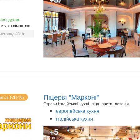
омендуємо
тячою кімнатою
истопад 2018
Піцерія "Марконі"
ить в ТОП-10+
Страви італійської кухні, піца, паста, лазанія
європейська кухня
італійська кухня
+5