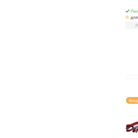
Рек
для 
Л
Вход