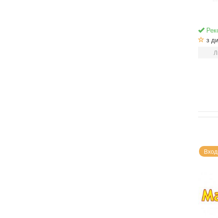
Рек
з ди
Л
Вход