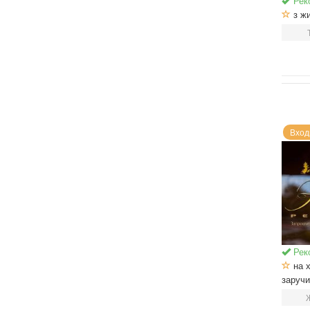
Рек
з ж
Вход
Рек
на х
заруч