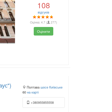
108
відгуків
Оцінка:
4.7
(
277
)
Оцінити
аус")
Полтава
шосе Київське
60
на карті
+380955855558