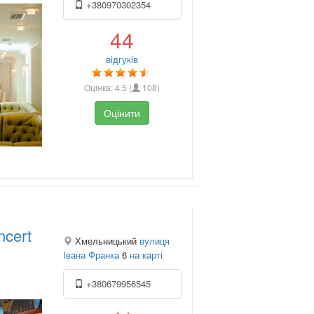
+380970302354
44
відгуків
Оцінка:
4.5
(
108
)
Оцінити
ncert
Хмельницький
вулиця
Івана Франка
6
на карті
+380679956545