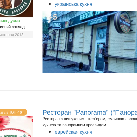
українська кухня
+5
омендуємо
ивний заклад
истопад 2018
Ресторан "Panorama" ("Панор
ить в ТОП-10+
Ресторан з вишуканим інтер`єром, смачною євро
кухнею та панорамним краєвидом
еврейская кухня