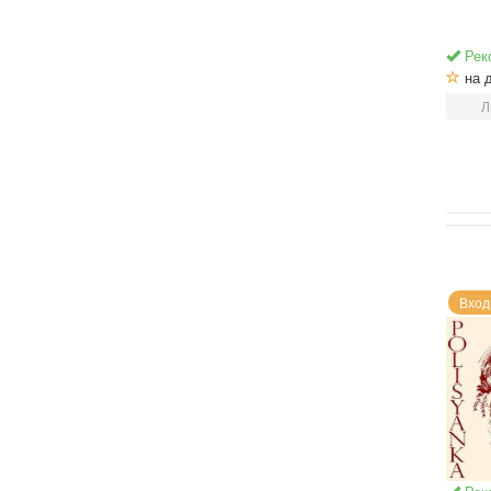
Рек
на 
Л
Вход