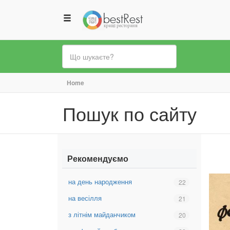
Ви
Home
є
Пошук по сайту
тут
Рекомендуємо
на день народження
Вибрати
22
фільтр:
на весілля
Вибрати
21
на
фільтр:
день
з літнім майданчиком
Вибрати
20
на
народження
фільтр:
весілля