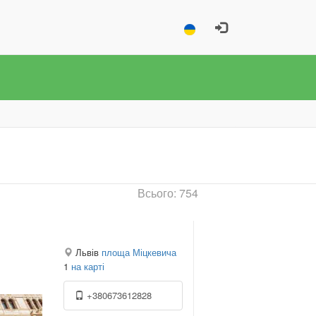
Всього: 754
Львів
площа Міцкевича
1
на карті
+380673612828