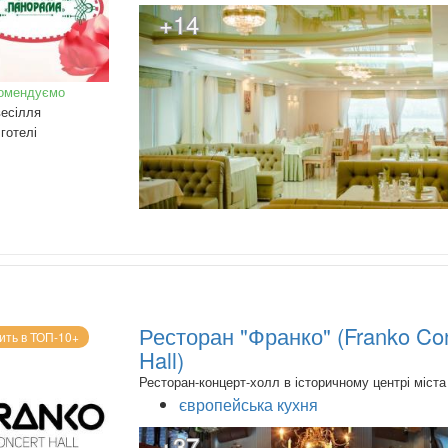
+14
омендуємо
есілля
готелі
Ресторан "Франко" (Franko Co
ить в ТОП-10+
Hall)
Ресторан-концерт-холл в історичному центрі міста
європейська кухня
+37