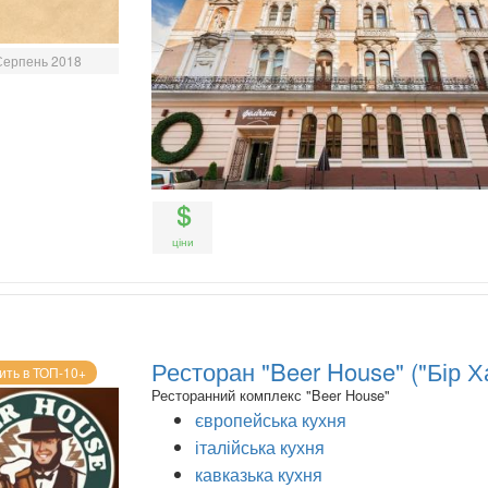
Серпень 2018
ціни
Ресторан "Beer House" ("Бір Х
ить в ТОП-10+
Ресторанний комплекс "Beer House"
європейська кухня
італійська кухня
кавказька кухня