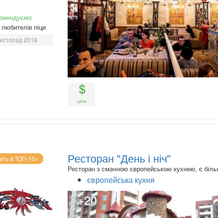
омендуємо
любителів піци
истопад 2018
ціни
Ресторан "День і ніч"
ить в ТОП-10+
Ресторан з смачною європейською кухнею, є біль
європейська кухня
+20