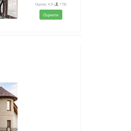
Оцінка:
4.9
(
178
)
Оцінити