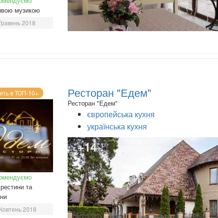
омендуємо
ивою музикою
Травень 2018
Ресторан "Едем"
ить в ТОП-10+
Ресторан "Едем"
європейська кухня
українська кухня
+14
омендуємо
рестини та
ини
Жовтень 2018