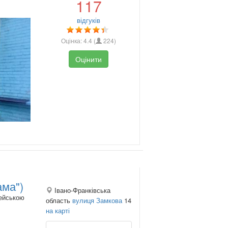
117
відгуків
Оцінка:
4.4
(
224
)
Оцінити
ама")
Івано-Франківська
пейською
область
вулиця Замкова
14
на карті