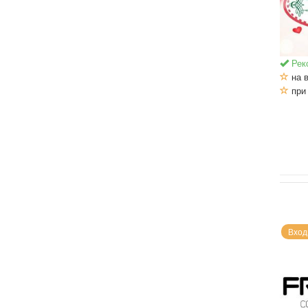
Рек
на в
при 
Вход