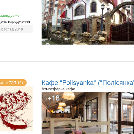
омендуємо
день народження
истопад 2018
Кафе "Polisyanka" ("Полісянка
ить в ТОП-10+
Атмосферне кафе
+16