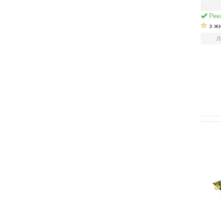
Рек
з ж
Л