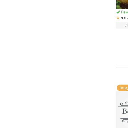
Рек
з ж
Л
Вход