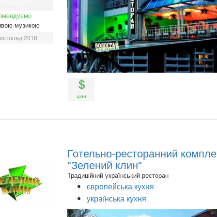
омендуємо
ивою музикою
истопад 2018
ціни
Готельно-ресторанний компле
"Зелений клин"
Традиційний український ресторан
європейська кухня
українська кухня