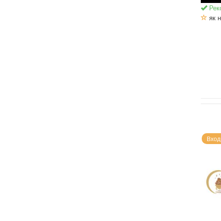
Рек
як н
Вход