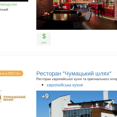
омендуємо
ічний
ціни
Ресторан "Чумацький шлях"
ить в ТОП-10+
Ресторан європейської кухні та оригінального інте
європейська кухня
+9