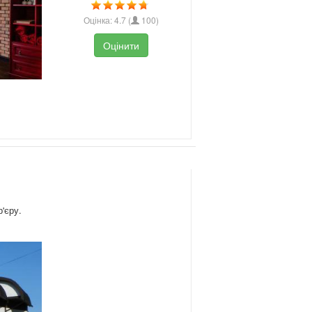
Оцінка:
4.7
(
100
)
Оцінити
р'єру.