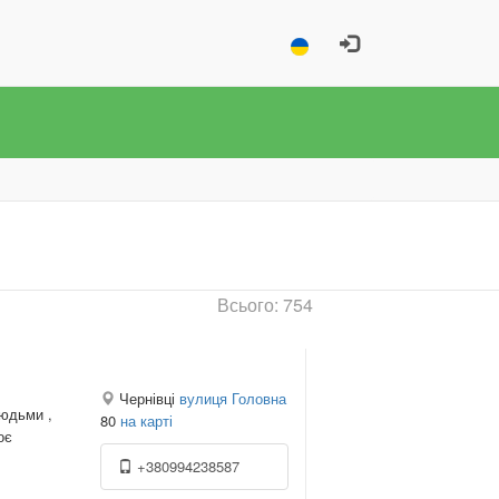
Всього: 754
Чернівці
вулиця Головна
людьми ,
80
на карті
оє
+380994238587