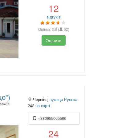
12
відгуків
Оцінка:
3.6
(
62
)
Оцінити
о")
Чернівці
вулиця Руська
зажів.
242
на карті
+380955065566
24