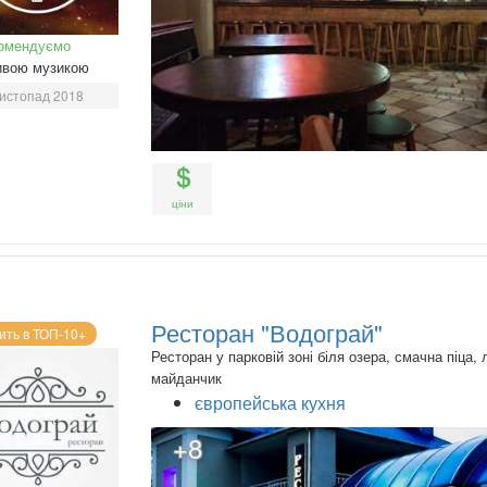
омендуємо
ивою музикою
истопад 2018
ціни
Ресторан "Водограй"
ить в ТОП-10+
Ресторан у парковій зоні біля озера, смачна піца, л
майданчик
європейська кухня
+8