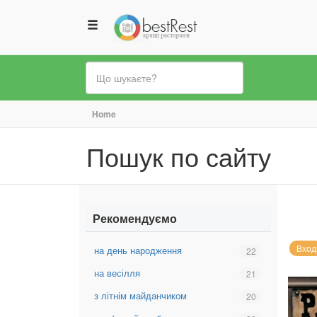
Ви
Home
є
Пошук по сайту
тут
Рекомендуємо
Вход
на день народження
Вибрати
22
фільтр:
на весілля
Вибрати
21
на
фільтр:
день
з літнім майданчиком
Вибрати
20
на
народження
фільтр:
весілля