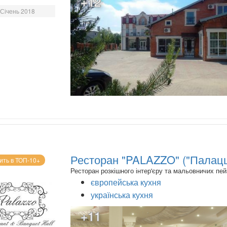
+12
Січень 2018
Ресторан "PALAZZO" ("Палацц
ить в ТОП-10+
Ресторан розкішного інтер'єру та мальовничих пей
європейська кухня
українська кухня
+11