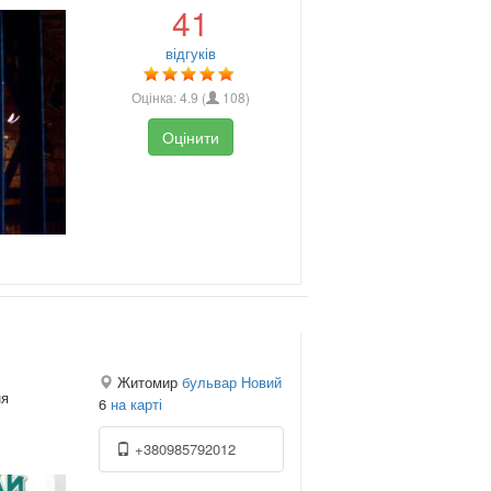
41
відгуків
Оцінка:
4.9
(
108
)
Оцінити
Житомир
бульвар Новий
ня
6
на карті
+380985792012