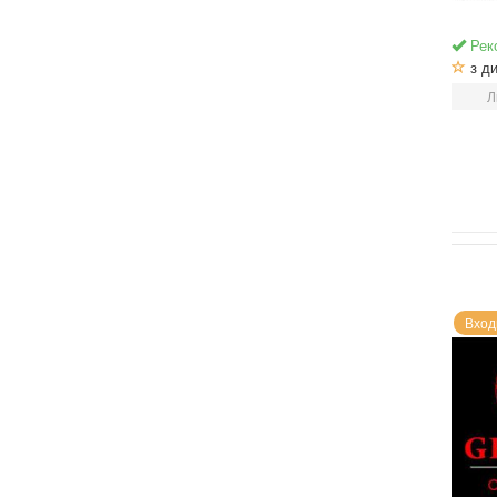
Рек
з ди
Л
Вход