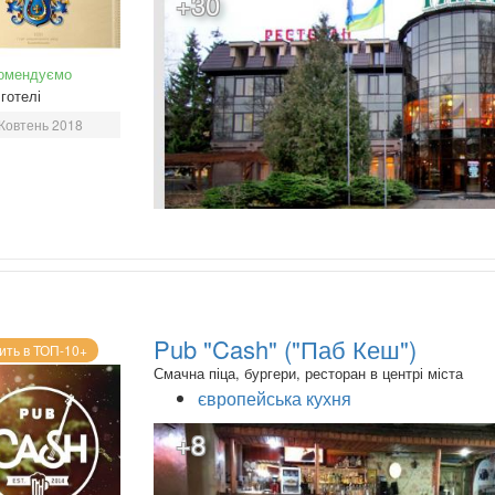
+30
омендуємо
готелі
Жовтень 2018
Pub "Cash" ("Паб Кеш")
ить в ТОП-10+
Смачна піца, бургери, ресторан в центрі міста
європейська кухня
+8