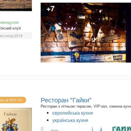
+7
омендуємо
'ясний клуб
истопад 2018
Ресторан "Гайки"
ить в ТОП-10+
Ресторан з літньою терасою, VIP-зал, смачна кух
європейська кухня
українська кухня