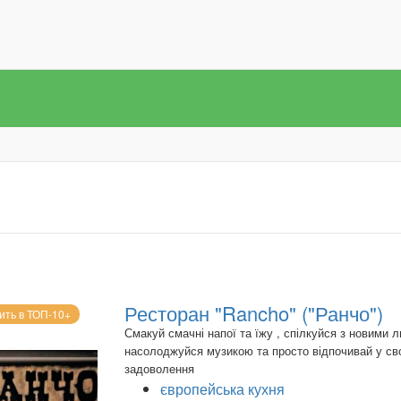
Ресторан "Rancho" ("Ранчо")
ить в ТОП-10+
Смакуй смачні напої та їжу , спілкуйся з новими 
насолоджуйся музикою та просто відпочивай у св
задоволення
європейська кухня