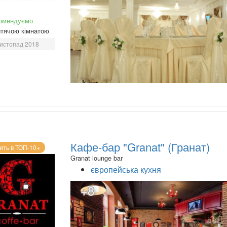
омендуємо
тячою кімнатою
истопад 2018
Кафе-бар "Granat" (Гранат)
ить в ТОП-10+
Granat lounge bar
європейська кухня
+8