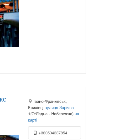
кс
Івано-Франківськ,
Крихівці
вулиця Зарічна
1(Об'їздна - Набережна)
на
карті
+380504337854