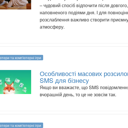
– чудовий спосіб відпочити після довгого,
наповненого подіями дня. І для повноцін
розслаблення важливо створити приємн
атмосферу.
ютери та комп'ютерні ігри
Особливості масових розсило
SMS для бізнесу
Якщо ви вважаєте, що SMS повідомленн
вчорашній день, то це не зовсім так.
ютери та комп'ютерні ігри