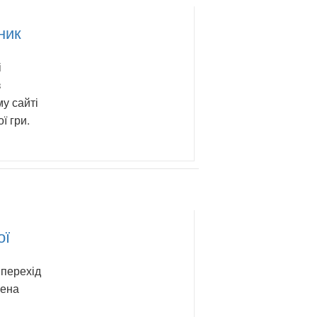
ник
і
з
у сайті
ї гри.
ої
 перехід
лена