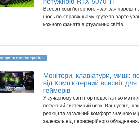
потужною RTX 5070 Ti
Всесвіт комп'ютерного «заліза» нарешті
щось по-справжньому круте та варте ува
кожного фаната віртуальних світів.
ютери та комп'ютерні ігри
Монітори, клавіатури, миші: п
від Комп'ютерний всесвіт для
геймерів
У сучасному світі ігор недостатньо мати
потужний системний блок. Ваш успіх, шви
реакції та загальний комфорт значною м
залежать від периферійного обладнання.