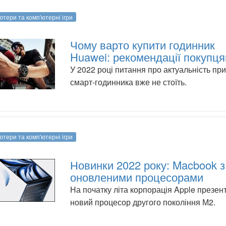
ютери та комп'ютерні ігри
Чому варто купити годинник
Huawei: рекомендації покупц
У 2022 році питання про актуальність пр
смарт-годинника вже не стоїть.
ютери та комп'ютерні ігри
Новинки 2022 року: Macbook з
оновленими процесорами
На початку літа корпорація Apple презен
новий процесор другого покоління М2.