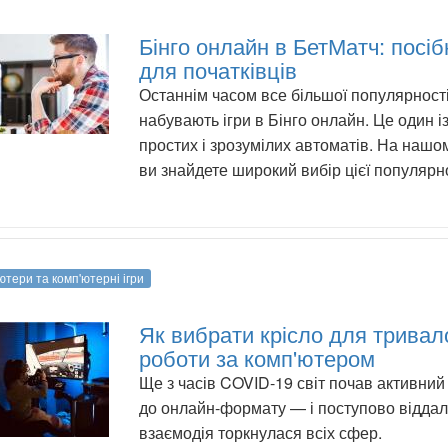
Бінго онлайн в БетМатч: посіб
для початківців
Останнім часом все більшої популярност
набувають ігри в Бінго онлайн. Це один і
простих і зрозумілих автоматів. На нашом
ви знайдете широкий вибір цієї популярно
ютери та комп'ютерні ігри
Як вибрати крісло для тривал
роботи за комп'ютером
Ще з часів COVID-19 світ почав активний
до онлайн-формату — і поступово відда
взаємодія торкнулася всіх сфер.