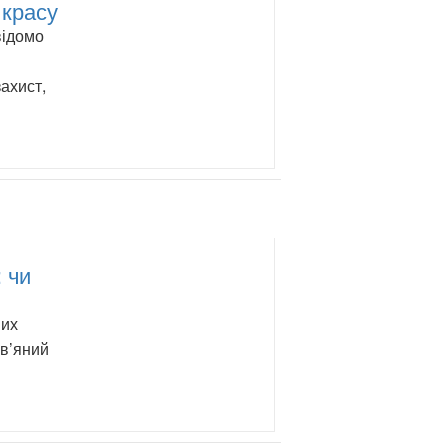
 красу
відомо
ахист,
 чи
ших
ов’яний