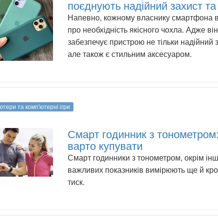
поєднують надійний захист та
Напевно, кожному власнику смартфона 
про необхідність якісного чохла. Адже він
забезпечує пристрою не тільки надійний з
але також є стильним аксесуаром.
ютери та комп'ютерні ігри
Смарт годинник з тонометром:
варто купувати
Смарт годинники з тонометром, окрім ін
важливих показників вимірюють ще й кр
тиск.