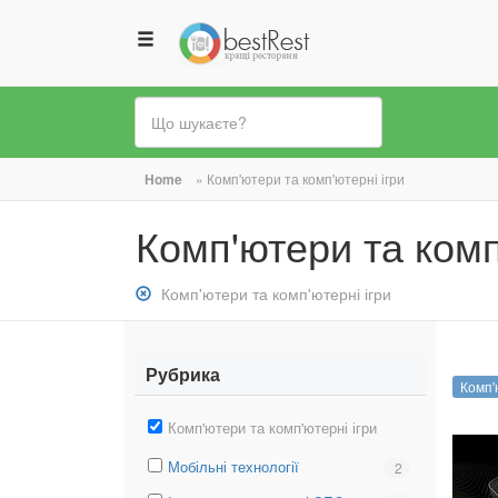
Ви
Home
»
Комп'ютери та комп'ютерні ігри
є
Комп'ютери та комп
тут
Зняти
Комп'ютери та комп'ютерні ігри
фільтр:
Комп&#039;ютери
та
Рубрика
Комп'
комп&#039;ютерні
ігри
Зняти
Комп'ютери та комп'ютерні ігри
фільтр:
Вибрати
Мобільні технології
Вибрати
2
Комп'ютери
фільтр:
фільтр:
та