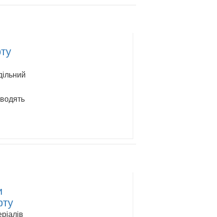
рту
дільний
иводять
и
рту
еріалів