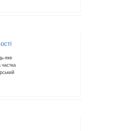
ості
дь-яке
 частка
ерський