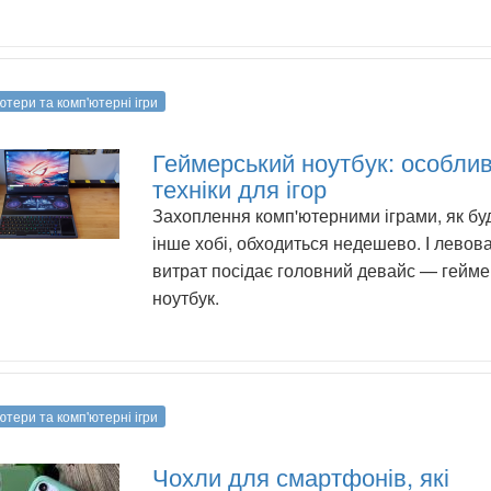
ютери та комп'ютерні ігри
Геймерський ноутбук: особлив
техніки для ігор
Захоплення комп'ютерними іграми, як бу
інше хобі, обходиться недешево. І левова
витрат посідає головний девайс — гейм
ноутбук.
ютери та комп'ютерні ігри
Чохли для смартфонів, які