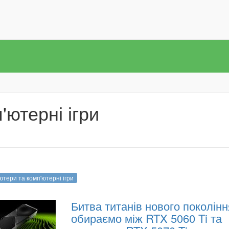
'ютерні ігри
ютери та комп'ютерні ігри
Битва титанів нового поколінн
обираємо між RTX 5060 Ti та