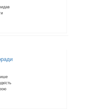
 видав
ги
оради
 лише
дкість
ірою