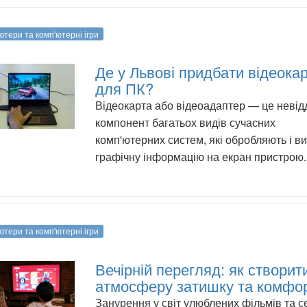
ютери та комп'ютерні ігри
Де у Львові придбати відеока
для ПК?
Відеокарта або відеоадаптер — це невід
компонент багатьох видів сучасних
комп'ютерних систем, які обробляють і в
графічну інформацію на екран пристрою.
ютери та комп'ютерні ігри
Вечірній перегляд: як створит
атмосферу затишку та комфо
Занурення у світ улюблених фільмів та с