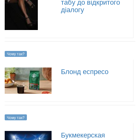
табу до відкритого
діалогу
Чому так?
Блонд еспресо
Чому так?
Букмекерская