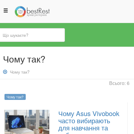
Ви
Чому так?
є
тут
Зняти
Чому так?
фільтр:
Всього: 6
Чому
так?
Чому так?
Чому Asus Vivobook
часто вибирають
для навчання та