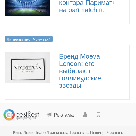
контора Париматч
на parimatch.ru
Як правильно!
,
Чому так?
Бренд Moeva
London: его
выбирают
голливудские
звезды
.
.
.
.
Реклама
Київ
,
Львів
,
Івано-Франківськ
,
Тернопіль
,
Вінниця
,
Чернівці
,