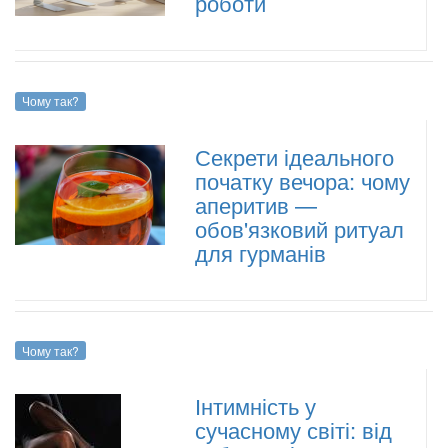
роботи
Чому так?
Секрети ідеального
початку вечора: чому
аперитив —
обов'язковий ритуал
для гурманів
Чому так?
Інтимність у
сучасному світі: від