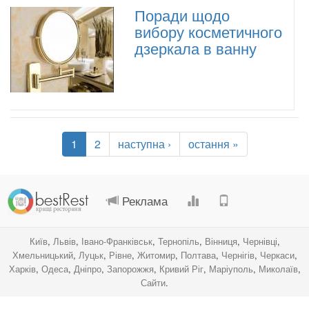
Поради щодо
вибору косметичного
дзеркала в ванну
1
2
наступна ›
остання »
.
.
.
.
Реклама
Київ
,
Львів
,
Івано-Франківськ
,
Тернопіль
,
Вінниця
,
Чернівці
,
Хмельницький
,
Луцьк
,
Рівне
,
Житомир
,
Полтава
,
Чернігів
,
Черкаси
,
Харків
,
Одеса
,
Дніпро
,
Запорожжя
,
Кривий Ріг
,
Маріуполь
,
Миколаїв
,
Сайти
.