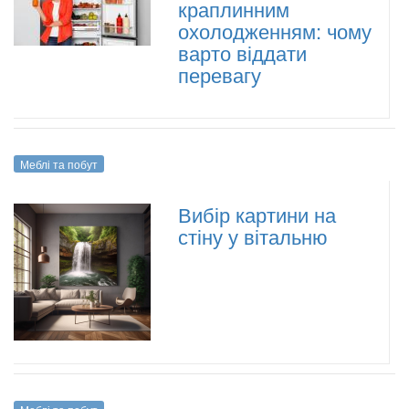
краплинним
охолодженням: чому
варто віддати
перевагу
Меблі та побут
Вибір картини на
стіну у вітальню