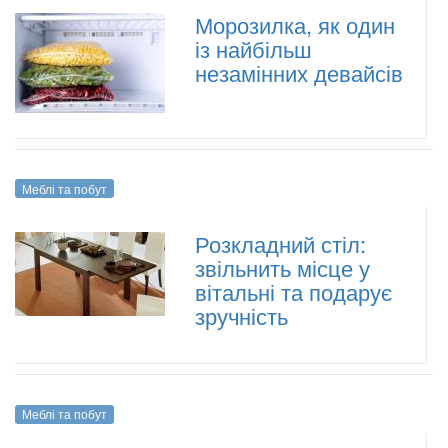
Морозилка, як один
із найбільш
незамінних девайсів
Меблі та побут
Розкладний стіл:
звільнить місце у
вітальні та подарує
зручність
Меблі та побут