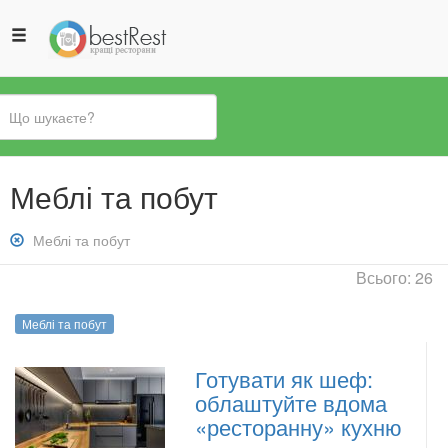
Ви
Меблі та побут
є
тут
Зняти
Меблі та побут
фільтр:
Всього: 26
Меблі
та
Меблі та побут
побут
Готувати як шеф:
облаштуйте вдома
«ресторанну» кухню