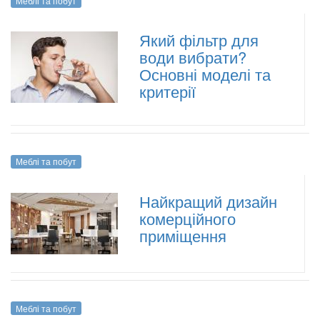
Меблі та побут
Який фільтр для
води вибрати?
Основні моделі та
критерії
Меблі та побут
Найкращий дизайн
комерційного
приміщення
Меблі та побут