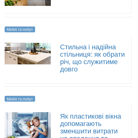
Меблі та побут
Стильна і надійна
стільниця: як обрати
річ, що служитиме
довго
Меблі та побут
Як пластикові вікна
допомагають
зменшити витрати
на опалення та