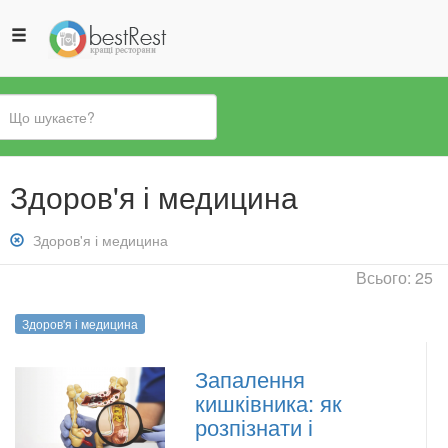
Ви
Здоров'я і медицина
є
тут
Зняти
Здоров'я і медицина
фільтр:
Всього: 25
Здоров&#039;я
і
Здоров'я і медицина
медицина
Запалення
кишківника: як
розпізнати і