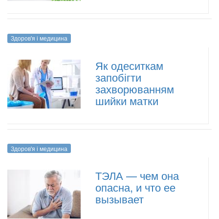
Здоров'я і медицина
Як одеситкам
запобігти
захворюванням
шийки матки
Здоров'я і медицина
ТЭЛА — чем она
опасна, и что ее
вызывает