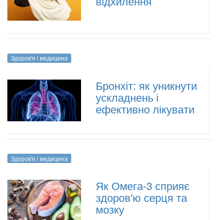
відхилення
Здоров'я і медицина
Бронхіт: як уникнути
ускладнень і
ефективно лікувати
Здоров'я і медицина
Як Омега-3 сприяє
здоров'ю серця та
мозку