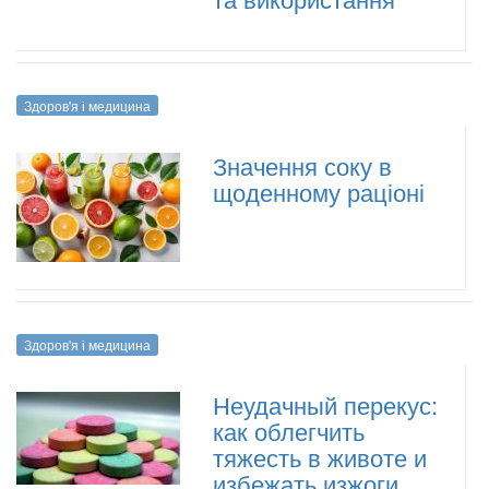
Здоров'я і медицина
Значення соку в
щоденному раціоні
Здоров'я і медицина
Неудачный перекус:
как облегчить
тяжесть в животе и
избежать изжоги