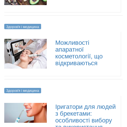
Здоров'я і медицина
Можливості
апаратної
косметології, що
відкриваються
Здоров'я і медицина
Іригатори для людей
з брекетами:
особливості вибору
та використання