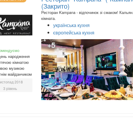
(Закрито)
Ресторан Kampana - відпочинок зі смаком! Кальян
кімната.
українська кухня
європейська кухня
+5
омендуємо
день народження
тячою кімнатою
ивою музикою
тнім майданчиком
истопад 2018
3 рівень