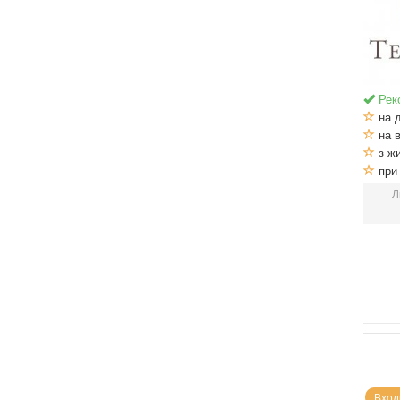
Рек
на 
на в
з ж
при 
Л
Вход