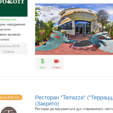
+36
омендуємо
день народження
есілля
ивою музикою
готелі
ересень 2018
3 рівень
ціни
2 відео
Ресторан "Terrazza" ("Террацц
ить в ТОП-10+
(Закрито)
Ресторан де відчувається дух старовинного «міст