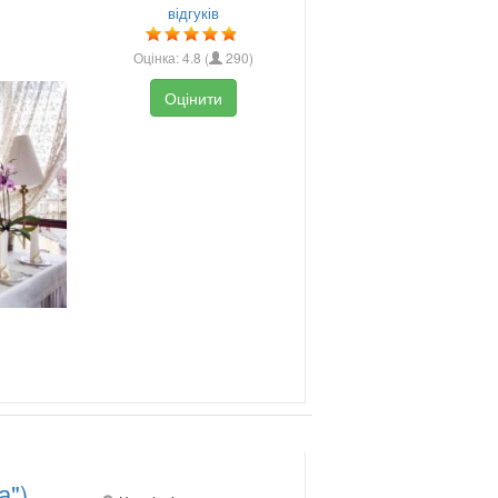
відгуків
Оцінка:
4.8
(
290
)
Оцінити
а")