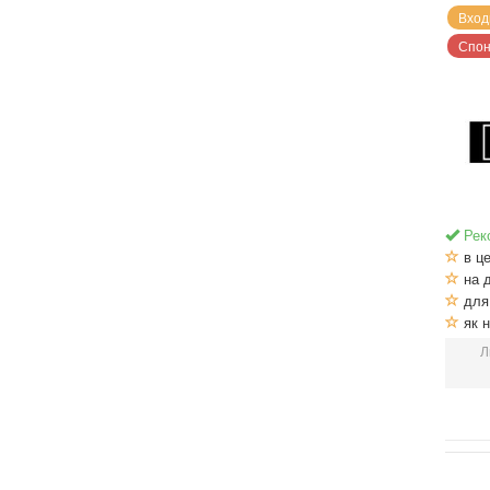
Вход
Спон
Рек
в це
на 
для 
як н
Л