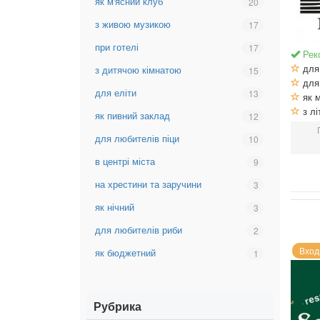
як м'ясний клуб
Вибрати
20
з
фільтр:
літнім
з живою музикою
Вибрати
17
як
майданчиком
фільтр:
м'ясний
при готелі
Вибрати
17
з
Рек
клуб
фільтр:
живою
для 
з дитячою кімнатою
Вибрати
15
при
музикою
для 
фільтр:
готелі
для еліти
Вибрати
13
як м
з
фільтр:
з лі
дитячою
як пивний заклад
Вибрати
12
для
кімнатою
фільтр:
еліти
для любителів піци
Вибрати
10
як
фільтр:
пивний
в центрі міста
Вибрати
9
для
заклад
фільтр:
любителів
на хрестини та заручини
Вибрати
3
в
піци
фільтр:
центрі
як нічний
Вибрати
3
на
міста
фільтр:
хрестини
для любителів риби
Вибрати
2
як
та
фільтр:
нічний
Вход
як бюджетний
Вибрати
1
заручини
для
фільтр:
любителів
як
риби
бюджетний
Рубрика