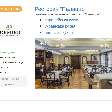
Ресторан "Палаццо"
ить в ТОП-10+
Готельно-ресторанний комплекс "Палаццо"
європейська кухня
українська кухня
японська кухня
+8
омендуємо
нтрі міста
любителів піци
еліти
готелі
истопад 2018
3 рівень