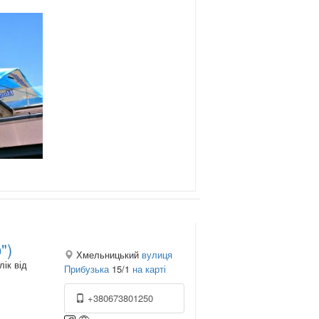
")
Хмельницький
вулиця
ік від
Прибузька
15/1
на карті
+380673801250