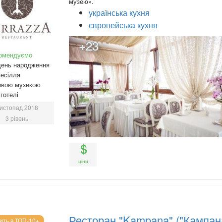
музею».
українська кухня
європейська кухня
+23
омендуємо
день народження
есілля
ивою музикою
готелі
истопад 2018
3 рівень
ціни
Ресторан "Kampana" ("Кампан
ить в ТОП-10+