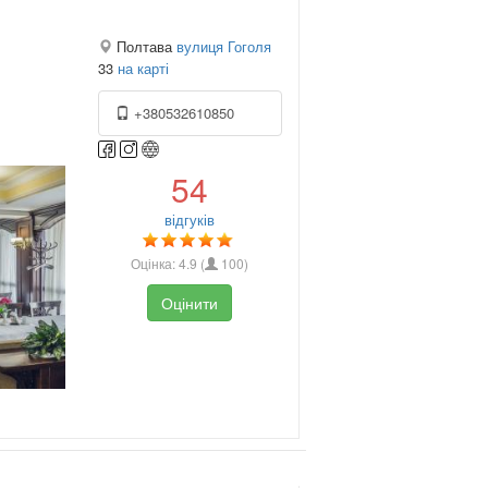
Полтава
вулиця Гоголя
33
на карті
+380532610850
54
відгуків
Оцінка:
4.9
(
100
)
Оцінити