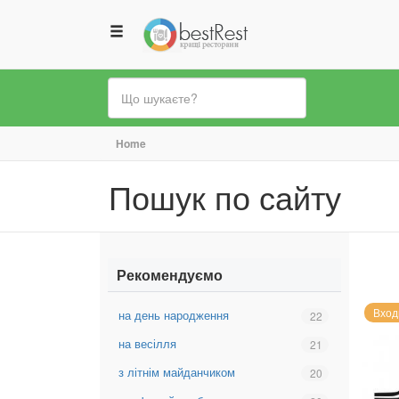
Ви
Home
є
Пошук по сайту
тут
Рекомендуємо
Вход
на день народження
Вибрати
22
фільтр:
на весілля
Вибрати
21
на
фільтр:
день
з літнім майданчиком
Вибрати
20
на
народження
фільтр:
весілля