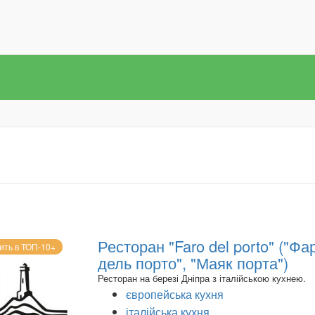
Ресторан "Faro del porto" ("Фа
ить в ТОП-10+
дель порто", "Маяк порта")
Ресторан на березі Дніпра з італійською кухнею.
європейська кухня
італійська кухня