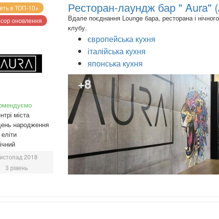
Ресторан-лаундж бар " Aura" 
ить в ТОП-10+
Вдале поєднання Lounge бара, ресторана і нічного
сор оновлення
клубу.
європейська кухня
італійська кухня
японська кухня
+8
омендуємо
нтрі міста
день народження
еліти
ічний
истопад 2018
3 рівень