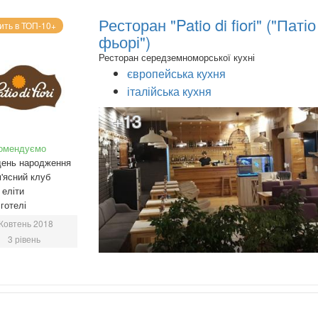
Ресторан "Patio di fiori" ("Патіо
ить в ТОП-10+
фьорі")
Ресторан середземноморської кухні
європейська кухня
італійська кухня
+13
омендуємо
день народження
'ясний клуб
еліти
готелі
Жовтень 2018
3 рівень