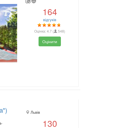
164
відгуків
Оцінка:
4.7
(
548
)
Оцінити
а")
Львів
130
а-