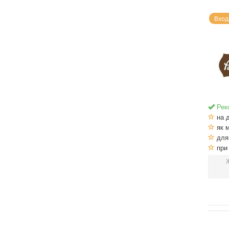
Вход
Рек
на 
як м
для 
при 