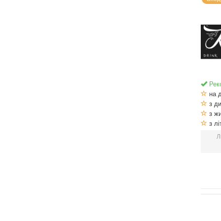
Рек
на 
з ди
з ж
з лі
Л