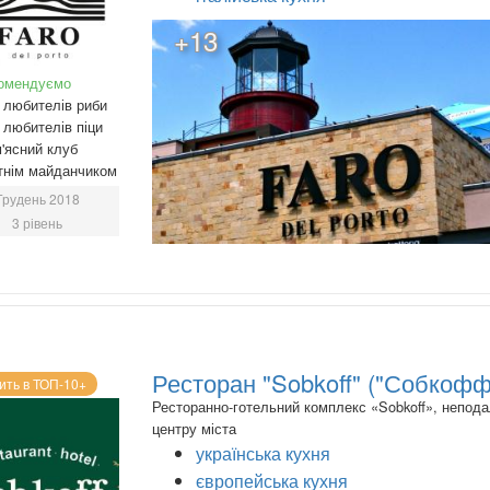
+13
омендуємо
любителів риби
любителів піци
'ясний клуб
тнім майданчиком
Грудень 2018
3 рівень
Ресторан "Sobkoff" ("Собкофф
ить в ТОП-10+
Ресторанно-готельний комплекс «Sobkoff», неподал
центру міста
українська кухня
європейська кухня