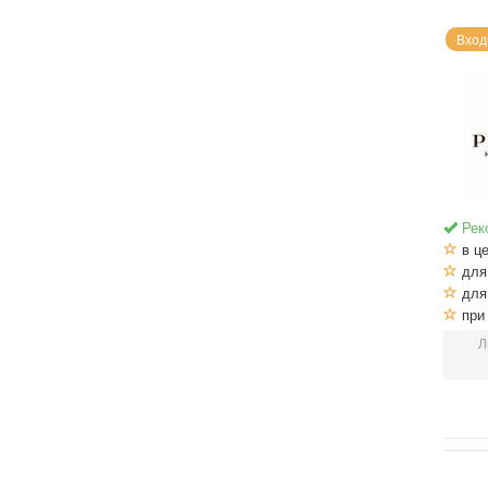
Вход
Рек
в це
для 
для 
при 
Л