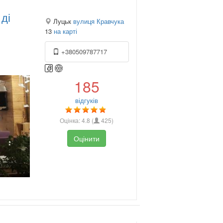
 ді
Луцьк
вулиця Кравчука
13
на карті
+380509787717
185
відгуків
Оцінка:
4.8
(
425
)
Оцінити