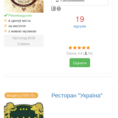
+380956686868
Рекомендуємо
19
в центрі міста
на весілля
відгуків
з живою музикою
Листопад 2018
2 рівень
Оцінка:
4.8
(
54
)
Оцінити
Ресторан "Україна"
Входить в ТОП-10+