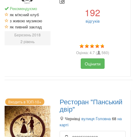
Рекомендуємо
192
як м'ясний клуб
з живою музикою
відгуків
як пивний заклад
Березень 2018
2 рівень
Оцінка:
4.7
(
560
)
Оцінити
Ресторан "Панський
Входить в ТОП-10+
двір"
Чернівці
вулиця Головна
68
на
карті