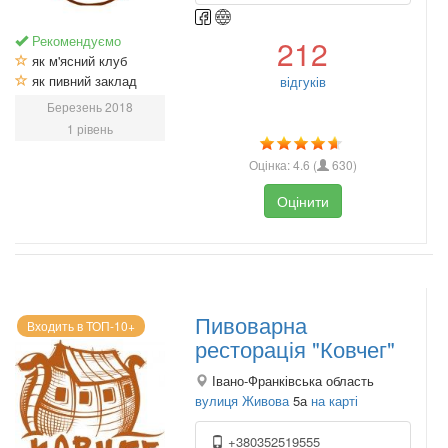
Рекомендуємо
212
як м'ясний клуб
як пивний заклад
відгуків
Березень 2018
1 рівень
Оцінка:
4.6
(
630
)
Оцінити
Пивоварна
Входить в ТОП-10+
ресторація "Ковчег"
Івано-Франківська область
вулиця Живова
5а
на карті
+380352519555