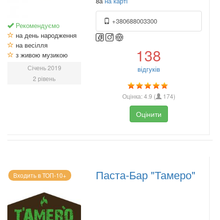
8а
на карті
+380688003300
Рекомендуємо
на день народження
на весілля
138
з живою музикою
Січень 2019
відгуків
2 рівень
Оцінка:
4.9
(
174
)
Оцінити
Паста-Бар "Тамеро"
Входить в ТОП-10+