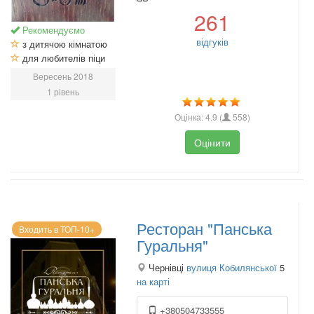
261
Рекомендуємо
відгуків
з дитячою кімнатою
для любителів піци
Вересень 2018
1 рівень
Оцінка:
4.9
(
558
)
Оцінити
Ресторан "Панська
Входить в ТОП-10+
Гуральня"
Чернівці
вулиця Кобилянської
5
на карті
+380504733555