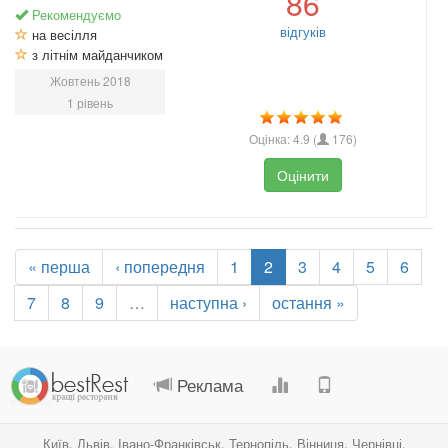
86
Рекомендуємо
відгуків
на весілля
з літнім майданчиком
Жовтень 2018
1 рівень
Оцінка:
4.9
(
176
)
Оцінити
« перша
‹ попередня
1
2
3
4
5
6
7
8
9
…
наступна ›
остання »
.
.
.
.
Реклама
Київ
,
Львів
,
Івано-Франківськ
,
Тернопіль
,
Вінниця
,
Чернівці
,