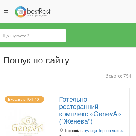
Ви
Пошук по сайту
є
тут
Всього: 754
Готельно-
Входить в ТОП-10+
ресторанний
комплекс «GenevA»
("Женева")
Тернопіль
вулиця Тернопільська