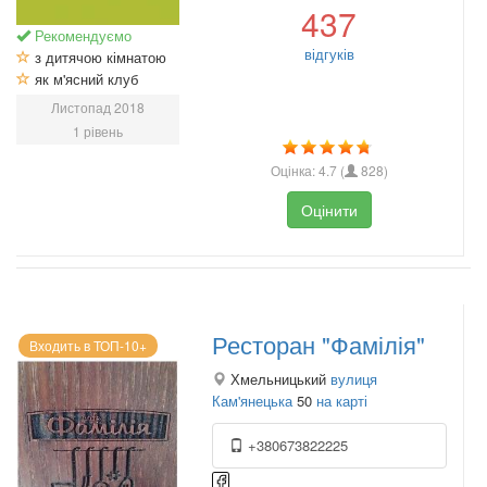
437
Рекомендуємо
відгуків
з дитячою кімнатою
як м'ясний клуб
Листопад 2018
1 рівень
Оцінка:
4.7
(
828
)
Оцінити
Ресторан "Фамілія"
Входить в ТОП-10+
Хмельницький
вулиця
Кам'янецька
50
на карті
+380673822225