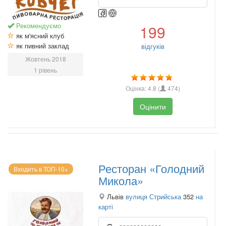
Рекомендуємо
199
як м'ясний клуб
як пивний заклад
відгуків
Жовтень 2018
1 рівень
Оцінка:
4.8
(
474
)
Оцінити
Ресторан «Голодний
Входить в ТОП-10+
Микола»
Львів
вулиця Стрийська
352
на
карті