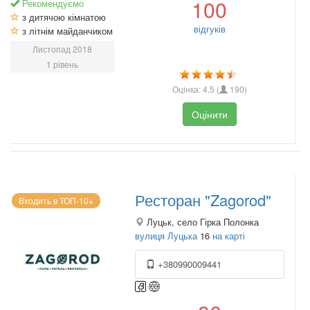
100
Рекомендуємо
з дитячою кімнатою
відгуків
з літнім майданчиком
Листопад 2018
1 рівень
Оцінка:
4.5
(
190
)
Оцінити
Ресторан "Zagorod"
Входить в ТОП-10+
Луцьк, село Гірка Полонка
вулиця Луцька
16
на карті
+380990009441