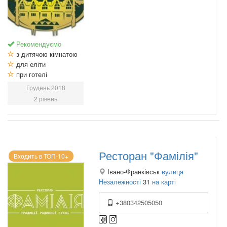
Рекомендуємо
з дитячою кімнатою
для еліти
при готелі
Грудень 2018
2 рівень
Ресторан "Фамілія"
Входить в ТОП-10+
Івано-Франківськ
вулиця
Незалежності
31
на карті
+380342505050