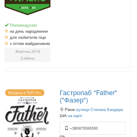
Рекомендуємо
на день народження
для любителів піци
з літнім майданчиком
Жовтень 2018
2 рівень
Гастропаб "Father"
Входить в ТОП-10+
("Фазер")
Рівне
вулиця Степана Бандери
24А
на карті
+380975595550