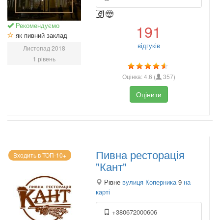
Рекомендуємо
191
як пивний заклад
відгуків
Листопад 2018
1 рівень
Оцінка:
4.6
(
357
)
Оцінити
Пивна ресторація
Входить в ТОП-10+
"Кант"
Рівне
вулиця Коперника
9
на
карті
+380672000606