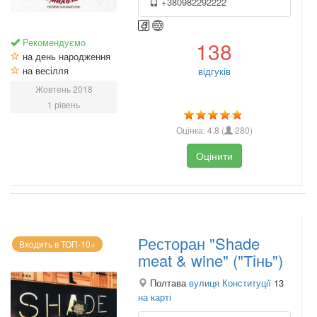
+380982292222
Рекомендуємо
138
на день народження
на весілля
відгуків
Жовтень 2018
1 рівень
Оцінка:
4.8
(
280
)
Оцінити
Ресторан "Shade
Входить в ТОП-10+
meat & wine" ("Тінь")
Полтава
вулиця Конституції
13
на карті