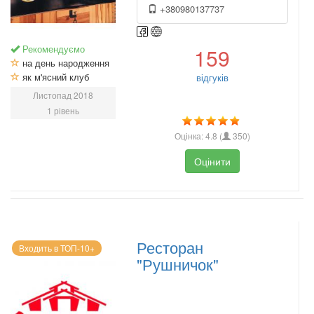
+380980137737
Рекомендуємо
159
на день народження
як м'ясний клуб
відгуків
Листопад 2018
1 рівень
Оцінка:
4.8
(
350
)
Оцінити
Ресторан
Входить в ТОП-10+
"Рушничок"