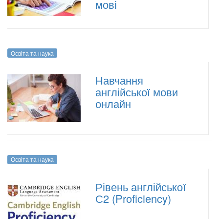
мові
Освіта та наука
Навчання
англійської мови
онлайн
Освіта та наука
Рівень англійської
С2 (Proficiency)