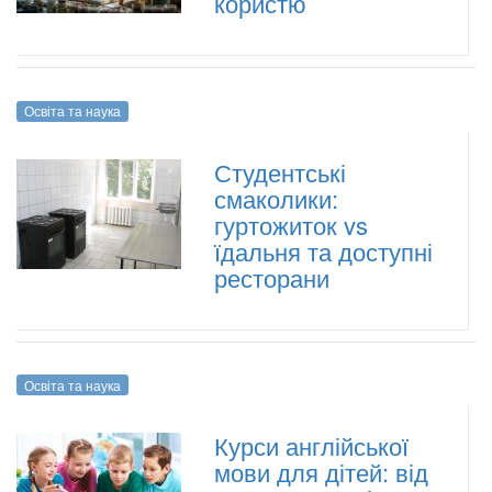
користю
Освіта та наука
Студентські
смаколики:
гуртожиток vs
їдальня та доступні
ресторани
Освіта та наука
Курси англійської
мови для дітей: від