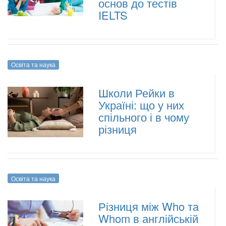
основ до тестів
IELTS
Освіта та наука
Школи Рейки в
Україні: що у них
спільного і в чому
різниця
Освіта та наука
Різниця між Who та
Whom в англійській