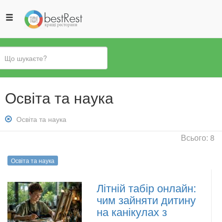
Ви
Освіта та наука
є
тут
Зняти
Освіта та наука
фільтр:
Всього: 8
Освіта
та
Освіта та наука
наука
Літній табір онлайн:
чим зайняти дитину
на канікулах з