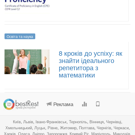
Освіта та наука
8 кроків до успіху: як
знайти ідеального
репетитора з
математики
.
.
.
.
Реклама
Київ
,
Львів
,
Івано-Франківськ
,
Тернопіль
,
Вінниця
,
Чернівці
,
Хмельницький
,
Луцьк
,
Рівне
,
Житомир
,
Полтава
,
Чернігів
,
Черкаси
,
Харків
,
Одеса
,
Дніпро
,
Запорожжя
,
Кривий Ріг
,
Маріуполь
,
Миколаїв
,