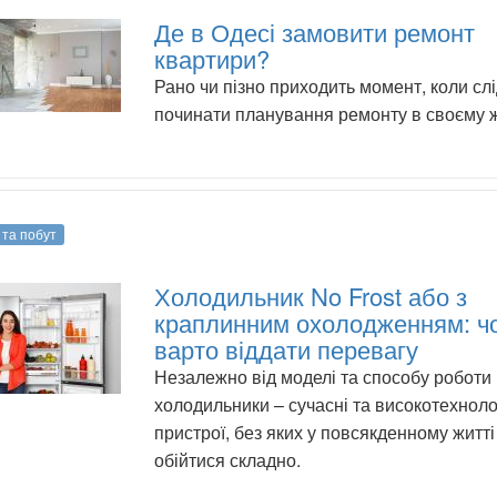
Де в Одесі замовити ремонт
квартири?
Рано чи пізно приходить момент, коли сл
починати планування ремонту в своєму ж
 та побут
Холодильник No Frost або з
краплинним охолодженням: ч
варто віддати перевагу
Незалежно від моделі та способу роботи
холодильники – сучасні та високотехноло
пристрої, без яких у повсякденному житті
обійтися складно.