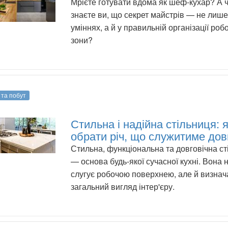
Мрієте готувати вдома як шеф-кухар? А 
знаєте ви, що секрет майстрів — не лише
уміннях, а й у правильній організації роб
зони?
 та побут
Стильна і надійна стільниця: 
обрати річ, що служитиме дов
Стильна, функціональна та довговічна ст
— основа будь-якої сучасної кухні. Вона 
слугує робочою поверхнею, але й визнач
загальний вигляд інтер'єру.