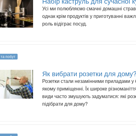
Набір каструль для сучасної к
Усі ми полюбляємо смачні домашні страв
однак крім продуктів у приготуванні важ
роль відіграє посуд.
 та побут
Як вибрати розетки для дому
Розетки стали незамінними приладами у 
якому приміщенні. Їх широке різноманіття
види часто змушують задуматися: які роз
підібрати для дому?