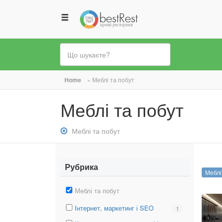
Ви
Home
»
Меблі та побут
є
Меблі та побут
тут
Зняти
Меблі та побут
фільтр:
Меблі
та
Рубрика
Меблі
побут
Зняти
Меблі та побут
фільтр:
Вибрати
Інтернет, маркетинг і SEO
Вибрати
1
Меблі
фільтр:
фільтр:
та