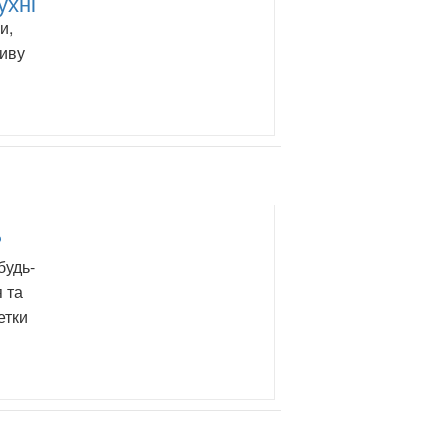
ухні
и,
ливу
?
будь-
 та
етки