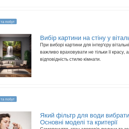
 та побут
Вибір картини на стіну у віта
При виборі картини для інтер'єру вітальн
важливо враховувати не тільки її красу, а
відповідність стилю кімнати.
 та побут
Який фільтр для води вибрат
Основні моделі та критерії
Самопочуття, стан здоров'я людини та з