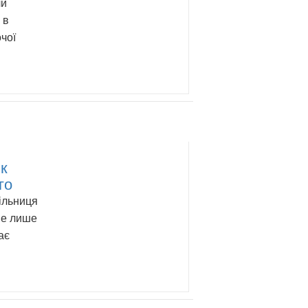
чи
 в
очої
як
го
ільниця
не лише
ає