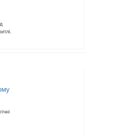
ід
итлі.
ому
гічні