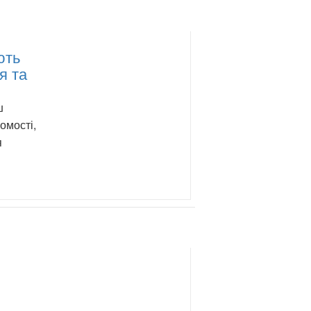
ють
я та
ш
омості,
я