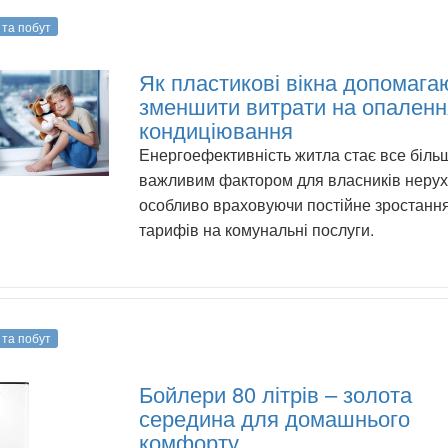
 та побут
Як пластикові вікна допомага
зменшити витрати на опаленн
кондиціювання
Енергоефективність житла стає все біль
важливим фактором для власників нерух
особливо враховуючи постійне зростанн
тарифів на комунальні послуги.
 та побут
Бойлери 80 літрів – золота
середина для домашнього
комфорту