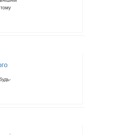
 тому
ого
будь-