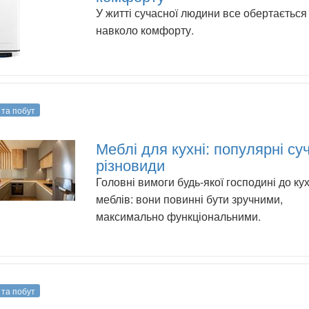
У житті сучасної людини все обертається
навколо комфорту.
 та побут
Меблі для кухні: популярні су
різновиди
Головні вимоги будь-якої господині до ку
меблів: вони повинні бути зручними,
максимально функціональними.
 та побут