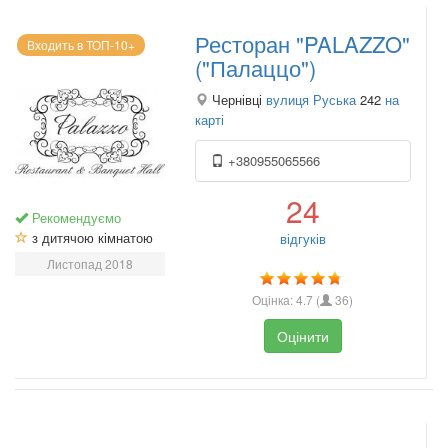
Ресторан "PALAZZO"
Входить в ТОП-10+
("Палаццо")
Чернівці
вулиця Руська
242
на
карті
+380955065566
24
Рекомендуємо
з дитячою кімнатою
відгуків
Листопад 2018
Оцінка:
4.7
(
36
)
Оцінити