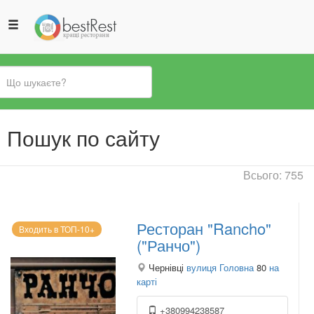
Ви
Пошук по сайту
є
тут
Всього: 755
Ресторан "Rancho"
Входить в ТОП-10+
("Ранчо")
Чернівці
вулиця Головна
80
на
карті
+380994238587