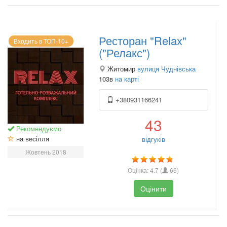
Ресторан "Relax"
Входить в ТОП-10+
("Релакс")
Житомир
вулиця Чуднівська
103в
на карті
+380931166241
43
Рекомендуємо
на весілля
відгуків
Жовтень 2018
Оцінка:
4.7
(
66
)
Оцінити