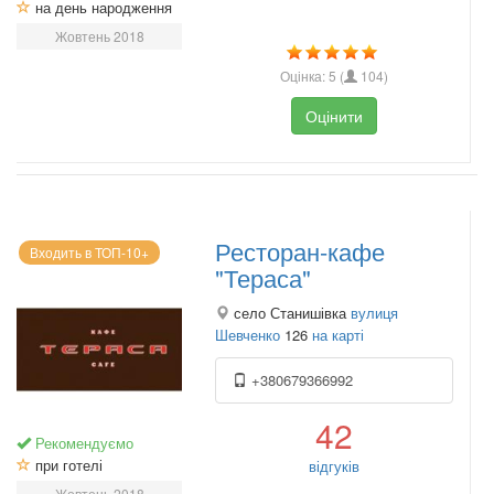
на день народження
Жовтень 2018
Оцінка:
5
(
104
)
Оцінити
Ресторан-кафе
Входить в ТОП-10+
"Тераса"
село Станишівка
вулиця
Шевченко
126
на карті
+380679366992
42
Рекомендуємо
при готелі
відгуків
Жовтень 2018