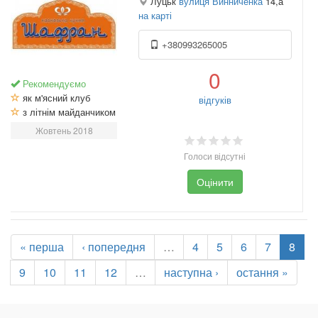
Луцьк
вулиця Винниченка
14,а
на карті
+380993265005
0
Рекомендуємо
як м'ясний клуб
відгуків
з літнім майданчиком
Жовтень 2018
Голоси відсутні
Оцінити
« перша
‹ попередня
…
4
5
6
7
8
9
10
11
12
…
наступна ›
остання »
.
.
.
.