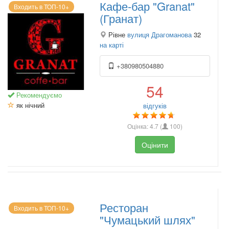
Кафе-бар "Granat"
Входить в ТОП-10+
(Гранат)
Рівне
вулиця Драгоманова
32
на карті
+380980504880
54
Рекомендуємо
як нічний
відгуків
Оцінка:
4.7
(
100
)
Оцінити
Ресторан
Входить в ТОП-10+
"Чумацький шлях"