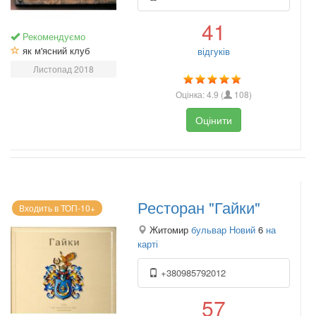
41
Рекомендуємо
як м'ясний клуб
відгуків
Листопад 2018
Оцінка:
4.9
(
108
)
Оцінити
Ресторан "Гайки"
Входить в ТОП-10+
Житомир
бульвар Новий
6
на
карті
+380985792012
57