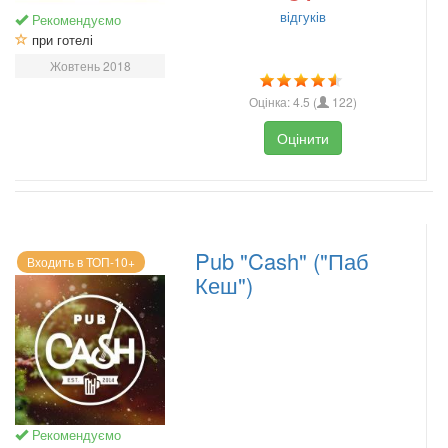
відгуків
Рекомендуємо
при готелі
Жовтень 2018
Оцінка:
4.5
(
122
)
Оцінити
Pub "Cash" ("Паб
Входить в ТОП-10+
Кеш")
Рекомендуємо