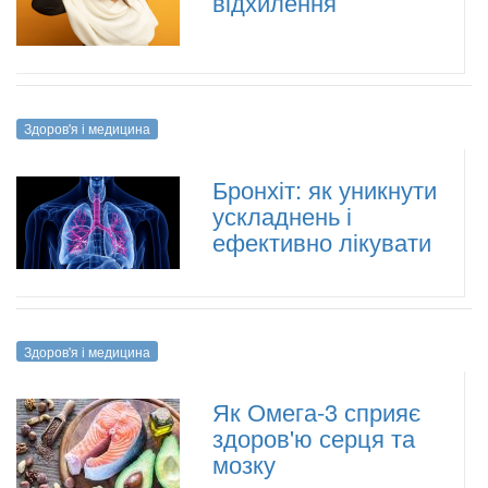
відхилення
Здоров'я і медицина
Бронхіт: як уникнути
ускладнень і
ефективно лікувати
Здоров'я і медицина
Як Омега-3 сприяє
здоров'ю серця та
мозку