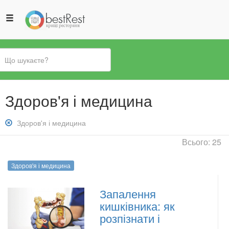
Ви
Здоров'я і медицина
є
тут
Зняти
Здоров'я і медицина
фільтр:
Всього: 25
Здоров&#039;я
і
Здоров'я і медицина
медицина
Запалення
кишківника: як
розпізнати і