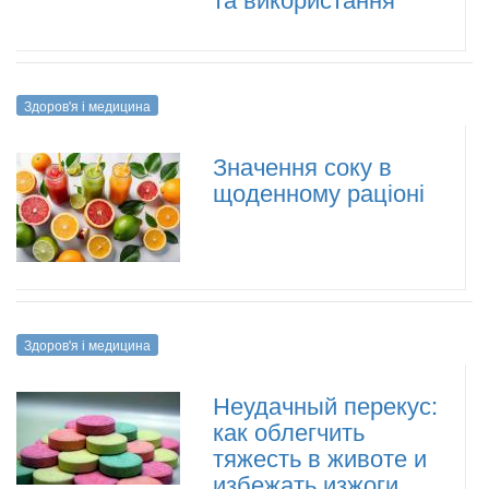
Здоров'я і медицина
Значення соку в
щоденному раціоні
Здоров'я і медицина
Неудачный перекус:
как облегчить
тяжесть в животе и
избежать изжоги