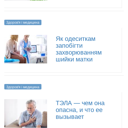
Здоров'я і медицина
Як одеситкам
запобігти
захворюванням
шийки матки
Здоров'я і медицина
ТЭЛА — чем она
опасна, и что ее
вызывает