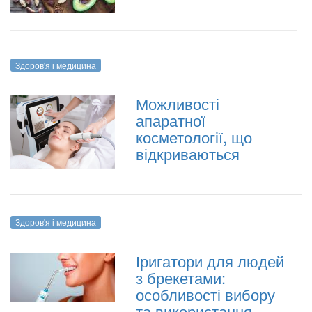
Здоров'я і медицина
Можливості
апаратної
косметології, що
відкриваються
Здоров'я і медицина
Іригатори для людей
з брекетами:
особливості вибору
та використання