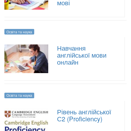
мові
Освіта та наука
Навчання
англійської мови
онлайн
Освіта та наука
Рівень англійської
С2 (Proficiency)