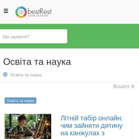
Ви
Освіта та наука
є
тут
Зняти
Освіта та наука
фільтр:
Всього: 8
Освіта
та
Освіта та наука
наука
Літній табір онлайн:
чим зайняти дитину
на канікулах з