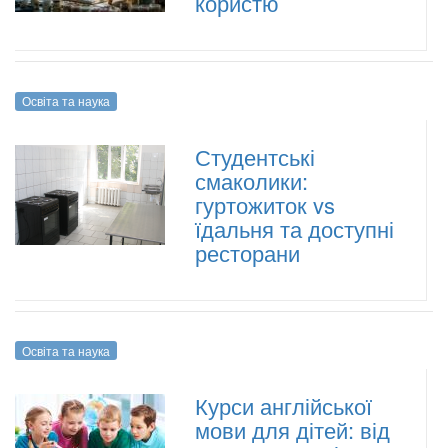
користю
Освіта та наука
Студентські
смаколики:
гуртожиток vs
їдальня та доступні
ресторани
Освіта та наука
Курси англійської
мови для дітей: від