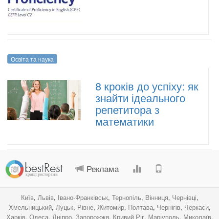
Освіта та наука
8 кроків до успіху: як
знайти ідеального
репетитора з
математики
.
.
.
.
Реклама
Київ
,
Львів
,
Івано-Франківськ
,
Тернопіль
,
Вінниця
,
Чернівці
,
Хмельницький
,
Луцьк
,
Рівне
,
Житомир
,
Полтава
,
Чернігів
,
Черкаси
,
Харків
,
Одеса
,
Дніпро
,
Запорожжя
,
Кривий Ріг
,
Маріуполь
,
Миколаїв
,