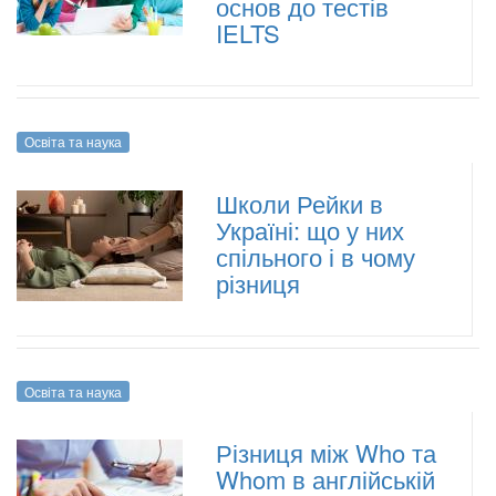
основ до тестів
IELTS
Освіта та наука
Школи Рейки в
Україні: що у них
спільного і в чому
різниця
Освіта та наука
Різниця між Who та
Whom в англійській