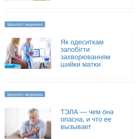
Здоров'я і медицина
Як одеситкам
запобігти
захворюванням
шийки матки
Здоров'я і медицина
ТЭЛА — чем она
опасна, и что ее
вызывает