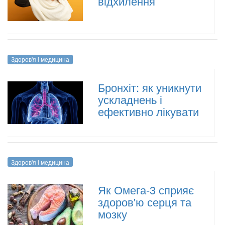
відхилення
Здоров'я і медицина
Бронхіт: як уникнути
ускладнень і
ефективно лікувати
Здоров'я і медицина
Як Омега-3 сприяє
здоров'ю серця та
мозку