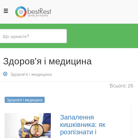
Ви
Здоров'я і медицина
є
тут
Зняти
Здоров'я і медицина
фільтр:
Всього: 25
Здоров&#039;я
і
Здоров'я і медицина
медицина
Запалення
кишківника: як
розпізнати і