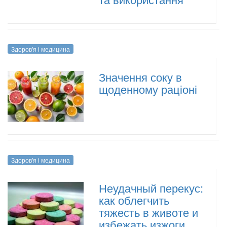
Здоров'я і медицина
Значення соку в
щоденному раціоні
Здоров'я і медицина
Неудачный перекус:
как облегчить
тяжесть в животе и
избежать изжоги