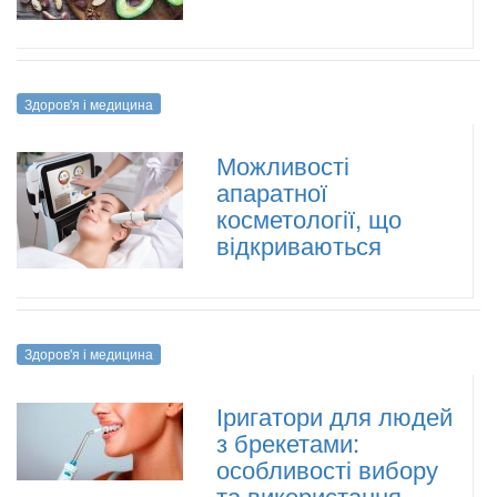
Здоров'я і медицина
Можливості
апаратної
косметології, що
відкриваються
Здоров'я і медицина
Іригатори для людей
з брекетами:
особливості вибору
та використання