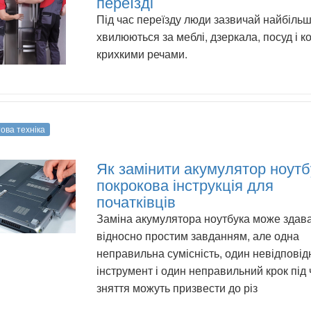
переїзді
Під час переїзду люди зазвичай найбіль
хвилюються за меблі, дзеркала, посуд і к
крихкими речами.
ова техніка
Як замінити акумулятор ноутб
покрокова інструкція для
початківців
Заміна акумулятора ноутбука може здав
відносно простим завданням, але одна
неправильна сумісність, один невідповід
інструмент і один неправильний крок під 
зняття можуть призвести до різ