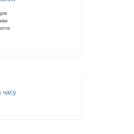
для
ники
життя
 часу