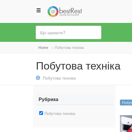
Ви
Home
»
Побутова техніка
є
Побутова техніка
тут
Зняти
Побутова техніка
фільтр:
Побутова
техніка
Рубрика
Побут
Зняти
Побутова техніка
фільтр:
Побутова
техніка