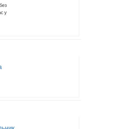
без
с у
а
льник