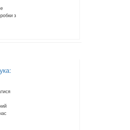
ше
оробки з
ука:
атися
ний
час