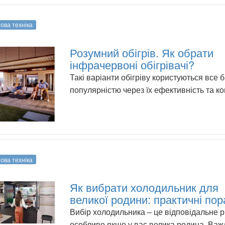
ова техніка
Розумний обігрів. Як обрати
інфрачервоні обігрівачі?
Такі варіанти обігріву користуються все 
популярністю через їх ефективність та к
ова техніка
Як вибрати холодильник для
великої родини: практичні по
Вибір холодильника – це відповідальне 
особливо якщо у вас велика родина. Важ