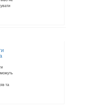
хувати
ти
а
ти
 можуть
рів та