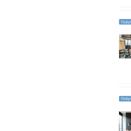
Побут
Побут