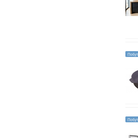
Побут
Побут