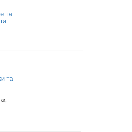
е та
та
ки та
ки,