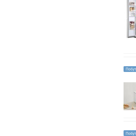
Побут
Побут