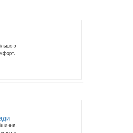
більшою
омфорт.
ради
рішення,
ливо не