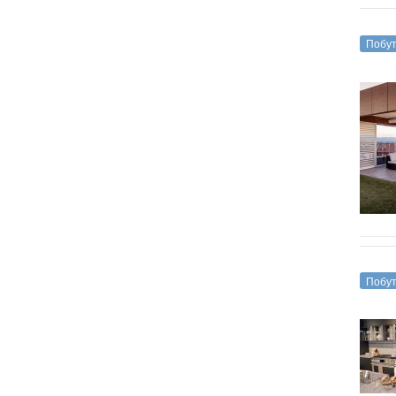
Побут
Побут