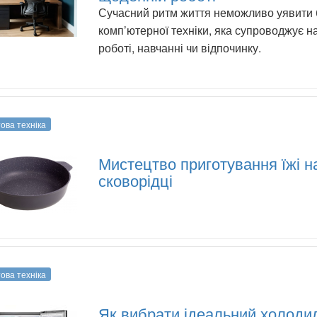
Сучасний ритм життя неможливо уявити 
комп’ютерної техніки, яка супроводжує на
роботі, навчанні чи відпочинку.
ова техніка
Мистецтво приготування їжі н
сковорідці
ова техніка
Як вибрати ідеальний холоди