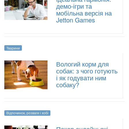
демо-ігри та
мобільна версія на
Jetton Games
Тварини
Вологий корм для
собак: з чого готують
і як годувати ним
собаку?
Відпочинок, розваги і хобі
Покер онлайн: які