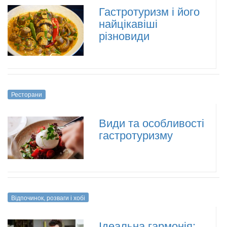
Гастротуризм і його
найцікавіші
різновиди
Ресторани
Види та особливості
гастротуризму
Відпочинок, розваги і хобі
Ідеальна гармонія: