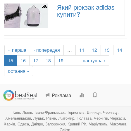
Який рюкзак adidas
купити?
« перша
‹ попередня
…
11
12
13
14
15
16
17
18
19
…
наступна ›
остання »
.
.
.
.
Реклама
Київ
,
Львів
,
Івано-Франківськ
,
Тернопіль
,
Вінниця
,
Чернівці
,
Хмельницький
,
Луцьк
,
Рівне
,
Житомир
,
Полтава
,
Чернігів
,
Черкаси
,
Харків
,
Одеса
,
Дніпро
,
Запорожжя
,
Кривий Ріг
,
Маріуполь
,
Миколаїв
,
Сайти
.