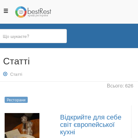
Ви
Статті
є
тут
Зняти
Статті
фільтр:
Всього: 626
Статті
Ресторани
Відкрийте для себе
світ європейської
кухні