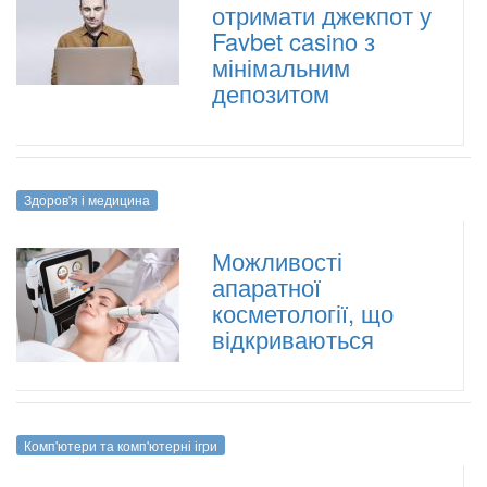
отримати джекпот у
Favbet casino з
мінімальним
депозитом
Здоров'я і медицина
Можливості
апаратної
косметології, що
відкриваються
Комп'ютери та комп'ютерні ігри