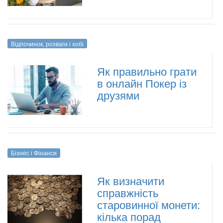
Відпочинок, розваги і хобі
Як правильно грати
в онлайн Покер із
друзями
Бізнес і Фінанси
Як визначити
справжність
старовинної монети:
кілька порад