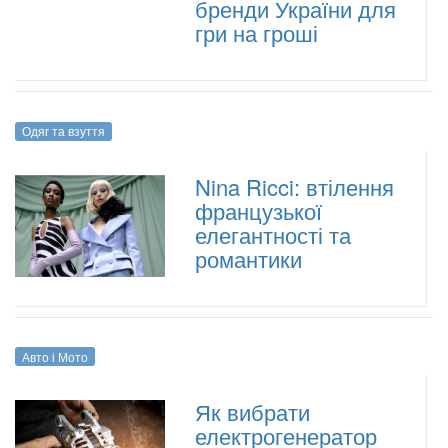
бренди України для
гри на гроші
Одяг та взуття
Nina Ricci: втілення
французької
елегантності та
романтики
Авто і Мото
Як вибрати
електрогенератор