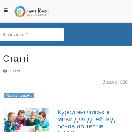
Ви
Статті
є
тут
Зняти
Статті
фільтр:
Всього: 626
Статті
Освіта та наука
Курси англійської
мови для дітей: від
основ до тестів