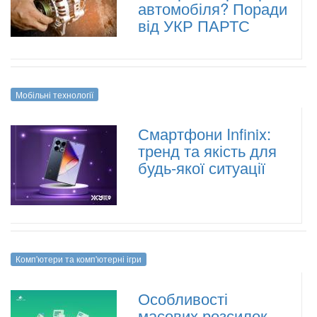
автомобіля? Поради
від УКР ПАРТС
Мобільні технології
Смартфони Infinix:
тренд та якість для
будь-якої ситуації
Комп'ютери та комп'ютерні ігри
Особливості
масових розсилок