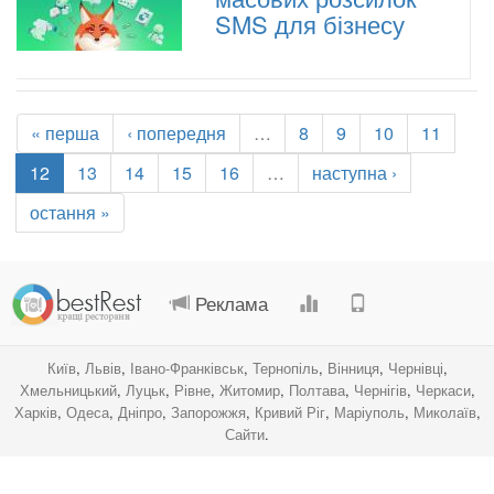
SMS для бізнесу
« перша
‹ попередня
…
8
9
10
11
12
13
14
15
16
…
наступна ›
остання »
.
.
.
.
Реклама
Київ
,
Львів
,
Івано-Франківськ
,
Тернопіль
,
Вінниця
,
Чернівці
,
Хмельницький
,
Луцьк
,
Рівне
,
Житомир
,
Полтава
,
Чернігів
,
Черкаси
,
Харків
,
Одеса
,
Дніпро
,
Запорожжя
,
Кривий Ріг
,
Маріуполь
,
Миколаїв
,
Сайти
.