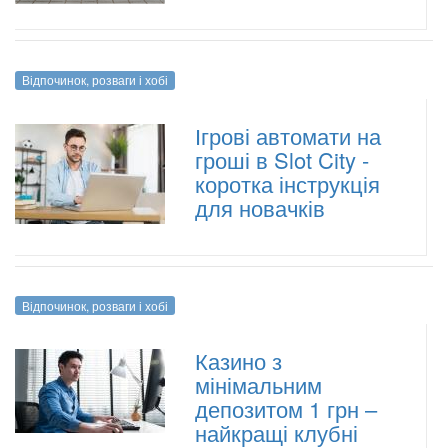
Відпочинок, розваги і хобі
Ігрові автомати на
гроші в Slot City -
коротка інструкція
для новачків
Відпочинок, розваги і хобі
Казино з
мінімальним
депозитом 1 грн –
найкращі клубні