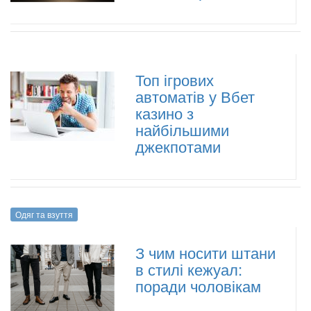
Топ ігрових
автоматів у Вбет
казино з
найбільшими
джекпотами
Одяг та взуття
З чим носити штани
в стилі кежуал:
поради чоловікам