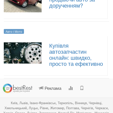
дорученням?
Авто і Мото
Купівля
автозапчастин
онлайн: швидко,
просто та ефективно
.
.
.
.
Реклама
Київ
,
Львів
,
Івано-Франківськ
,
Тернопіль
,
Вінниця
,
Чернівці
,
Хмельницький
,
Луцьк
,
Рівне
,
Житомир
,
Полтава
,
Чернігів
,
Черкаси
,
Харків
,
Одеса
,
Дніпро
,
Запорожжя
,
Кривий Ріг
,
Маріуполь
,
Миколаїв
,