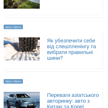
Авто і Мото
Як убезпечити себе
від слешпленінгу та
вибрати правильні
шини?
Авто і Мото
Переваги азіатського
авторинку: авто з
Китаю та Кореї