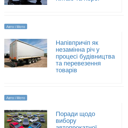
Авто і Мото
Напівпричіп як
незамінна річ у
процесі будівництва
та перевезення
товарів
Авто і Мото
Поради щодо
вибору
автопрокатної