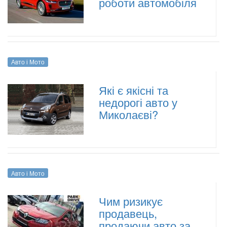
роботи автомобіля
Авто і Мото
Які є якісні та
недорогі авто у
Миколаєві?
Авто і Мото
Чим ризикує
продавець,
продаючи авто за