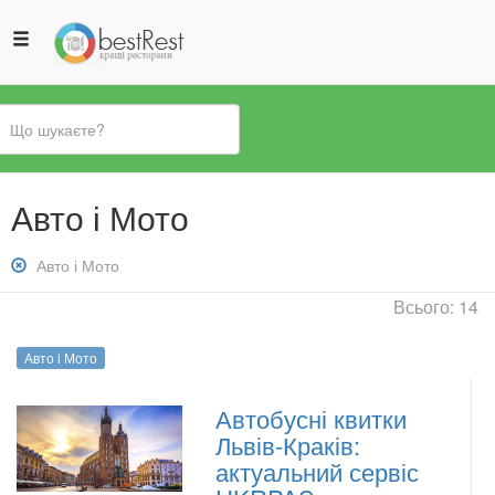
Ви
Авто і Мото
є
тут
Зняти
Авто і Мото
фільтр:
Всього: 14
Авто
і
Авто і Мото
Мото
Автобусні квитки
Львів-Краків:
актуальний сервіс