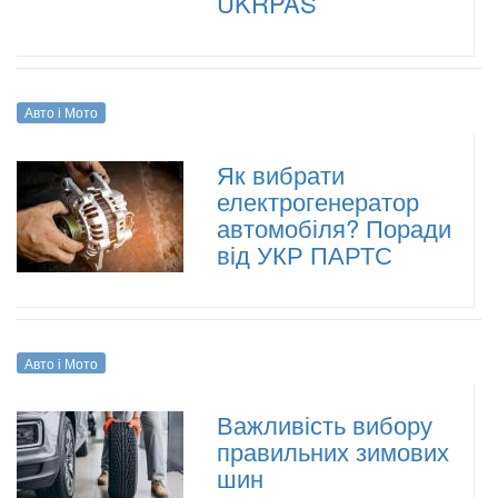
UKRPAS
Авто і Мото
Як вибрати
електрогенератор
автомобіля? Поради
від УКР ПАРТС
Авто і Мото
Важливість вибору
правильних зимових
шин