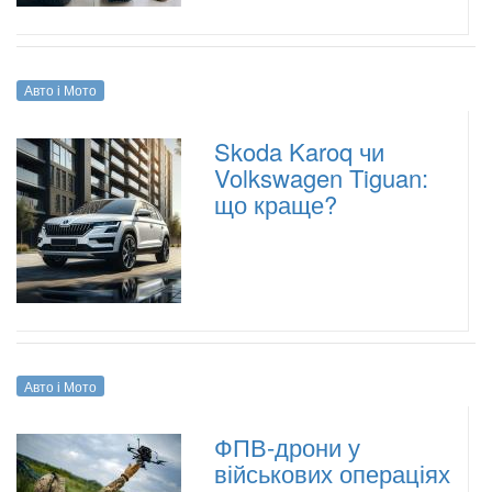
Авто і Мото
Skoda Karoq чи
Volkswagen Tiguan:
що краще?
Авто і Мото
ФПВ-дрони у
військових операціях