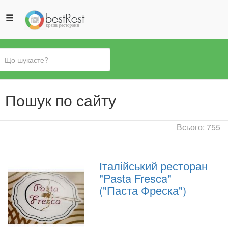
Ви
Пошук по сайту
є
тут
Всього: 755
Італійський ресторан
"Pasta Fresca"
("Паста Фреска")