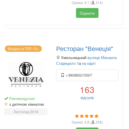
Оцінка:
4.1
(
314
)
Оцінити
Ресторан "Венеція"
Входить в ТОП-10+
Хмельницький
вулиця Михаила
Старицкого
1а
на карті
+380983215507
163
відгуків
Рекомендуємо
з дитячою кімнатою
Листопад 2018
Оцінка:
4.8
(
258
)