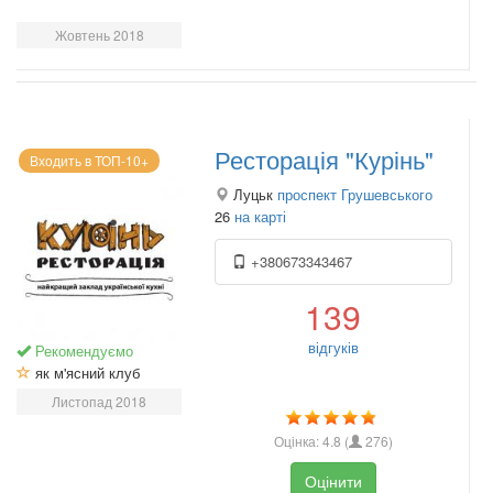
Жовтень 2018
Ресторація "Курінь"
Входить в ТОП-10+
Луцьк
проспект Грушевського
26
на карті
+380673343467
139
відгуків
Рекомендуємо
як м'ясний клуб
Листопад 2018
Оцінка:
4.8
(
276
)
Оцінити