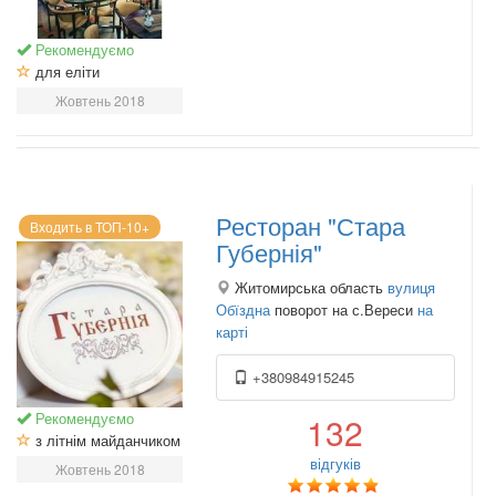
Рекомендуємо
для еліти
Жовтень 2018
Ресторан "Стара
Входить в ТОП-10+
Губернія"
Житомирська область
вулиця
Обїздна
поворот на с.Вереси
на
карті
+380984915245
Рекомендуємо
132
з літнім майданчиком
відгуків
Жовтень 2018