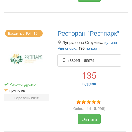
Ресторан "Рестпарк"
Входить в ТОП-10+
Луцьк, село Струмівка
вулиця
Рівненська
135
на карті
+380951155979
135
відгуків
Рекомендуємо
при готелі
Березень 2018
Оцінка:
4.9
(
295
)
Оцінити