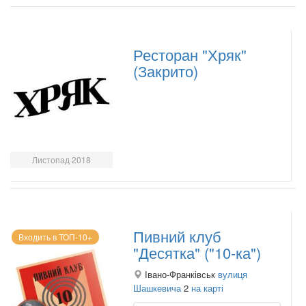
Ресторан "Хряк"
(Закрито)
Листопад 2018
Пивний клуб
Входить в ТОП-10+
"Десятка" ("10-ка")
Івано-Франківськ
вулиця
Шашкевича
2
на карті