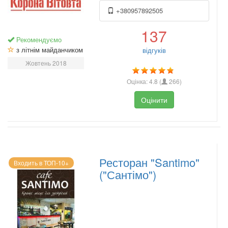
+380957892505
137
Рекомендуємо
з літнім майданчиком
відгуків
Жовтень 2018
Оцінка:
4.8
(
266
)
Оцінити
Ресторан "Santimo"
Входить в ТОП-10+
("Сантімо")