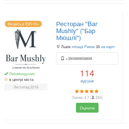
Ресторан "Bar
Входить в ТОП-10+
Mushly" ("Бар
Мюшлі")
Львів
площа Ринок
35
на карті
+380989858898
114
Рекомендуємо
в центрі міста
відгуків
Листопад 2018
Оцінка:
4.7
(
263
)
Оцінити