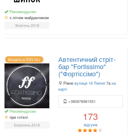
Рекомендуємо
з літнім майданчиком
Жовтень 2018
Автентичний стріт-
Входить в ТОП-10+
бар "Fortissimo"
("Фортіссімо")
Рівне
вулиця 16 Липня
7а
на
карті
+380978981551
Рекомендуємо
173
при готелі
відгуків
Березень 2018