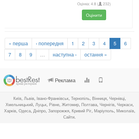
Оцінка:
4.8
(
232
)
Оцінити
« перша
‹ попередня
1
2
3
4
5
6
7
8
9
…
наступна ›
остання »
.
.
.
.
Реклама
Київ
,
Львів
,
Івано-Франківськ
,
Тернопіль
,
Вінниця
,
Чернівці
,
Хмельницький
,
Луцьк
,
Рівне
,
Житомир
,
Полтава
,
Чернігів
,
Черкаси
,
Харків
,
Одеса
,
Дніпро
,
Запорожжя
,
Кривий Ріг
,
Маріуполь
,
Миколаїв
,
Сайти
.