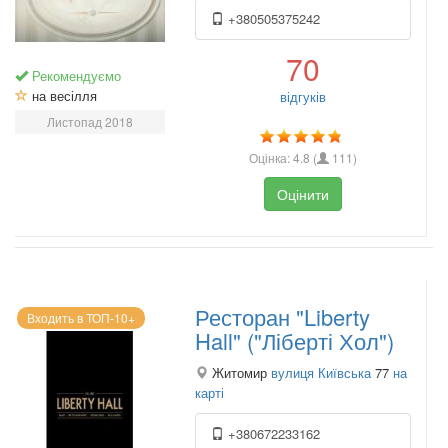
+380505375242
70
Рекомендуємо
на весілля
відгуків
Листопад 2018
Оцінка:
4.8
(
111
)
Оцінити
Ресторан "Liberty
Входить в ТОП-10+
Hall" ("Ліберті Хол")
Житомир
вулиця Київська
77
на
карті
+380672233162