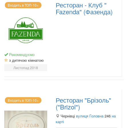
Ресторан - Клуб "
Входить в ТОП-10+
Fazenda" (Фазенда)
Рекомендуємо
з дитячою кімнатою
Листопад 2018
Ресторан "Брізоль"
Входить в ТОП-10+
("Brizol")
Чернівці
вулиця Головна
246
на
карті