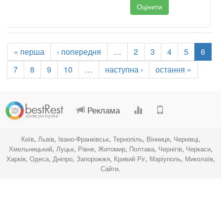
Оцінити
« перша
‹ попередня
…
2
3
4
5
6
7
8
9
10
…
наступна ›
остання »
.
.
.
.
Реклама
Київ
,
Львів
,
Івано-Франківськ
,
Тернопіль
,
Вінниця
,
Чернівці
,
Хмельницький
,
Луцьк
,
Рівне
,
Житомир
,
Полтава
,
Чернігів
,
Черкаси
,
Харків
,
Одеса
,
Дніпро
,
Запорожжя
,
Кривий Ріг
,
Маріуполь
,
Миколаїв
,
Сайти
.