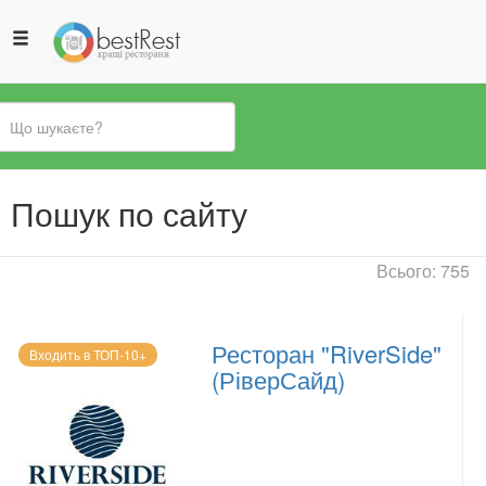
Ви
Пошук по сайту
є
тут
Всього: 755
Ресторан "RiverSide"
Входить в ТОП-10+
(РіверСайд)