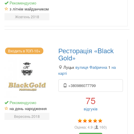
Рекомендуємо
з літнім майданчиком
Жовтень 2018
Ресторація «Black
Входить в ТОП-10+
Gold»
Луцьк
вулиця Фабрична
1
на
карті
+380986077799
75
Рекомендуємо
на день народження
відгуків
Вересень 2018
Оцінка:
4.9
(
160
)