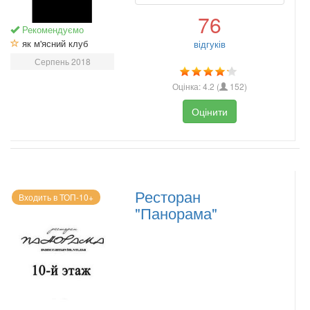
76
Рекомендуємо
як м'ясний клуб
відгуків
Серпень 2018
Оцінка:
4.2
(
152
)
Оцінити
Ресторан
Входить в ТОП-10+
"Панорама"