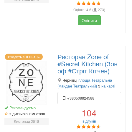
Оцінка:
4.6
(
273
)
Оцінити
Ресторан Zone of
Входить в ТОП-10+
#Secret Kitchen (Зон
оф #Стріт Кітчен)
Чернівці
площа Театральна
(майдан Театральний)
3
на карті
+380508824588
Рекомендуємо
104
з дитячою кімнатою
відгуків
Листопад 2018