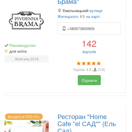
Брама"
Хмельницький
вулиця
Житецького
1/1
на карті
+380673600909
142
Рекомендуємо
для еліти
відгуків
Жовтень 2018
Оцінка:
4.9
(
319
)
Оцінити
Ресторан "Home
Входить в ТОП-10+
Cafe ''el САД"" (Ель
Сад)