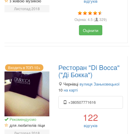
з живою музикою
відгуків
Листопад 2018
Оцінка:
4.5
(
329
)
Оцінити
Ресторан "Di Bocca"
Входить в ТОП-10+
("Ді Бокка")
Чернівці
вулиця Заньковецької
10
на карті
+380507771616
122
Рекомендуємо
для любителів піци
відгуків
Листопад 2018