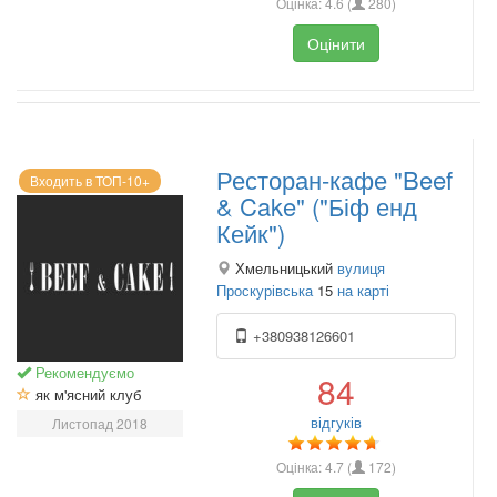
Оцінка:
4.6
(
280
)
Оцінити
Ресторан-кафе "Beef
Входить в ТОП-10+
& Cake" ("Біф енд
Кейк")
Хмельницький
вулиця
Проскурівська
15
на карті
+380938126601
Рекомендуємо
84
як м'ясний клуб
відгуків
Листопад 2018
Оцінка:
4.7
(
172
)