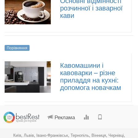
Основні відмінності
розчинної і заварної
кави
Порівняння
Кавомашини і
кавоварки – різне
приладдя на кухні:
допомога новачкам
.
.
.
.
Реклама
Київ
,
Львів
,
Івано-Франківськ
,
Тернопіль
,
Вінниця
,
Чернівці
,