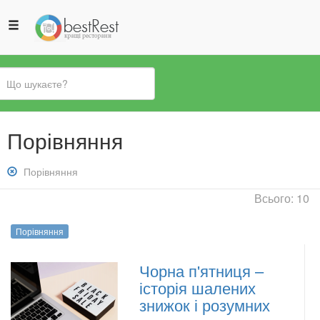
Ви
Порівняння
є
тут
Зняти
Порівняння
фільтр:
Всього: 10
Порівняння
Порівняння
Чорна п'ятниця –
історія шалених
знижок і розумних