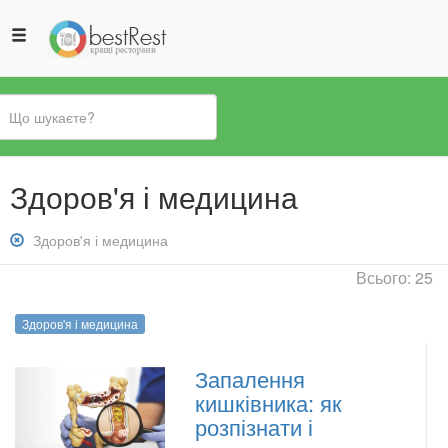
Ви
Здоров'я і медицина
є
тут
Зняти
Здоров'я і медицина
фільтр:
Всього: 25
Здоров&#039;я
і
Здоров'я і медицина
медицина
Запалення
кишківника: як
розпізнати і