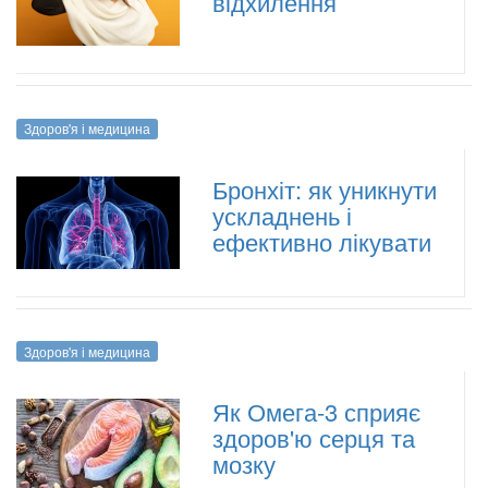
відхилення
Здоров'я і медицина
Бронхіт: як уникнути
ускладнень і
ефективно лікувати
Здоров'я і медицина
Як Омега-3 сприяє
здоров'ю серця та
мозку