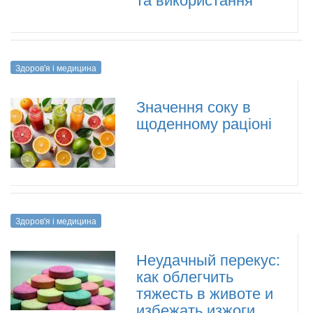
Здоров'я і медицина
Значення соку в
щоденному раціоні
Здоров'я і медицина
Неудачный перекус:
как облегчить
тяжесть в животе и
избежать изжоги