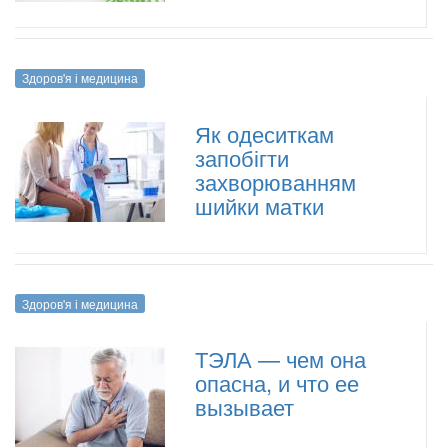
Здоров'я і медицина
Як одеситкам
запобігти
захворюванням
шийки матки
Здоров'я і медицина
ТЭЛА — чем она
опасна, и что ее
вызывает