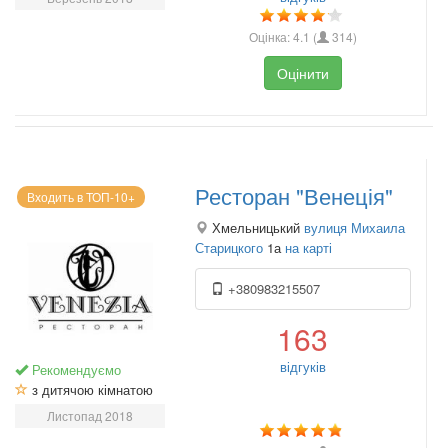
Оцінка:
4.1
(
314
)
Оцінити
Ресторан "Венеція"
Входить в ТОП-10+
Хмельницький
вулиця Михаила
Старицкого
1а
на карті
+380983215507
163
відгуків
Рекомендуємо
з дитячою кімнатою
Листопад 2018