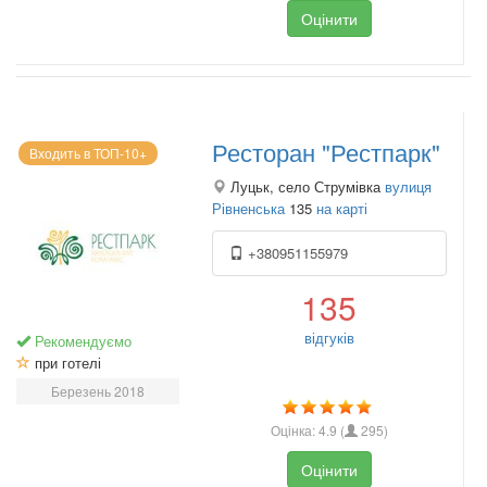
Оцінити
Ресторан "Рестпарк"
Входить в ТОП-10+
Луцьк, село Струмівка
вулиця
Рівненська
135
на карті
+380951155979
135
відгуків
Рекомендуємо
при готелі
Березень 2018
Оцінка:
4.9
(
295
)
Оцінити