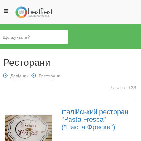
Ви
Ресторани
є
тут
Зняти
Довідник
Зняти
Ресторани
фільтр:
фільтр:
Всього: 123
Довідник
Ресторани
Італійський ресторан
"Pasta Fresca"
("Паста Фреска")