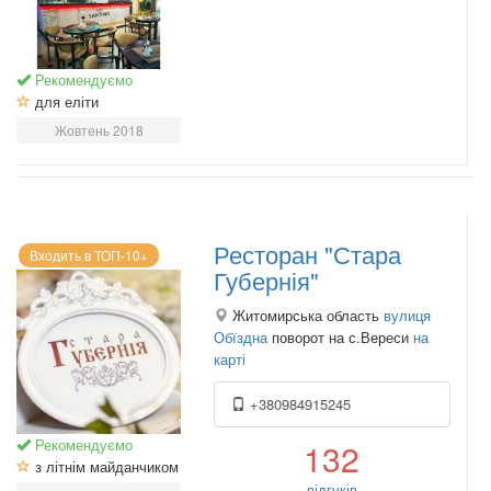
Рекомендуємо
для еліти
Жовтень 2018
Ресторан "Стара
Входить в ТОП-10+
Губернія"
Житомирська область
вулиця
Обїздна
поворот на с.Вереси
на
карті
+380984915245
Рекомендуємо
132
з літнім майданчиком
відгуків