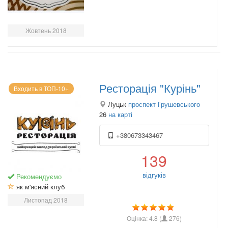
Жовтень 2018
Ресторація "Курінь"
Входить в ТОП-10+
Луцьк
проспект Грушевського
26
на карті
+380673343467
139
відгуків
Рекомендуємо
як м'ясний клуб
Листопад 2018
Оцінка:
4.8
(
276
)