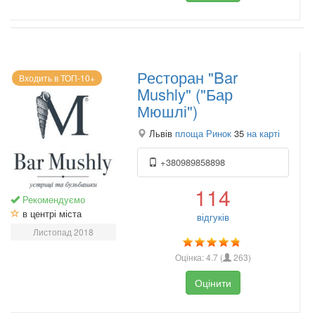
Ресторан "Bar
Входить в ТОП-10+
Mushly" ("Бар
Мюшлі")
Львів
площа Ринок
35
на карті
+380989858898
114
Рекомендуємо
в центрі міста
відгуків
Листопад 2018
Оцінка:
4.7
(
263
)
Оцінити