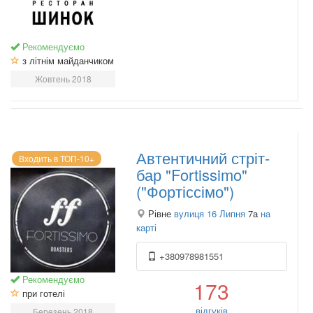
Рекомендуємо
з літнім майданчиком
Жовтень 2018
Автентичний стріт-
Входить в ТОП-10+
бар "Fortissimo"
("Фортіссімо")
Рівне
вулиця 16 Липня
7а
на
карті
+380978981551
Рекомендуємо
173
при готелі
відгуків
Березень 2018