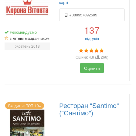
карті
+380957892505
137
Рекомендуємо
з літнім майданчиком
відгуків
Жовтень 2018
Оцінка:
4.8
(
266
)
Оцінити
Ресторан "Santimo"
Входить в ТОП-10+
("Сантімо")