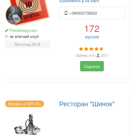
Шашкевича
2
на карті
+380503738202
172
Рекомендуємо
як м'ясний клуб
відгуків
Листопад 2018
Оцінка:
4.6
(
307
)
Оцінити
Ресторан "Шинок"
Входить в ТОП-10+