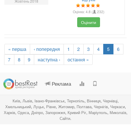
Жовтень 2018
Оцінка:
4.8
(
232
)
Оцінити
« перша
‹ попередня
1
2
3
4
5
6
7
8
9
наступна ›
остання »
.
.
.
.
Реклама
Київ
,
Львів
,
Івано-Франківськ
,
Тернопіль
,
Вінниця
,
Чернівці
,
Хмельницький
,
Луцьк
,
Рівне
,
Житомир
,
Полтава
,
Чернігів
,
Черкаси
,
Харків
,
Одеса
,
Дніпро
,
Запорожжя
,
Кривий Ріг
,
Маріуполь
,
Миколаїв
,
Сайти
.