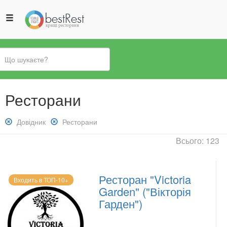
Ви
Ресторани
є
тут
Зняти
Довідник
Зняти
Ресторани
фільтр:
фільтр:
Всього: 123
Довідник
Ресторани
Ресторан "Viсtoria
Входить в ТОП-10+
Garden" ("Вікторія
Гарден")