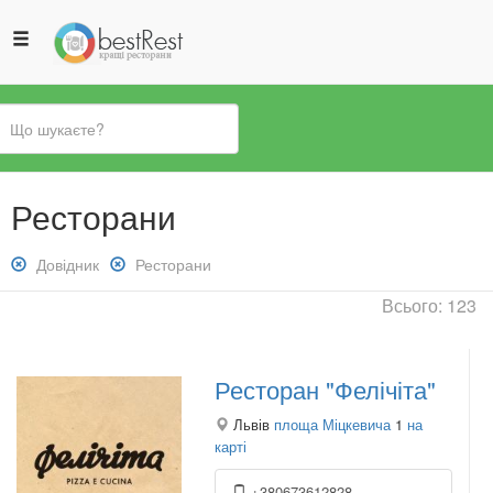
Ви
Ресторани
є
тут
Зняти
Довідник
Зняти
Ресторани
фільтр:
фільтр:
Всього: 123
Довідник
Ресторани
Ресторан "Фелічіта"
Львів
площа Міцкевича
1
на
карті
+380673612828