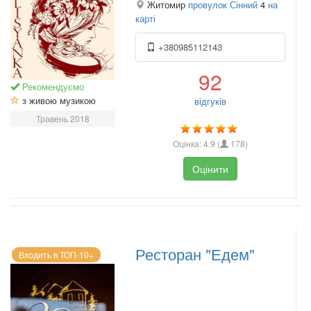
Житомир
провулок Сінний
4
на
карті
+380985112143
92
Рекомендуємо
з живою музикою
відгуків
Травень 2018
Оцінка:
4.9
(
178
)
Оцінити
Ресторан "Едем"
Входить в ТОП-10+