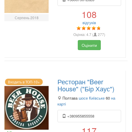
108
Серпень 2018
відгуків
Оцінка:
4.7
(
277
)
Оцінити
Ресторан "Beer
Входить в ТОП-10+
House" ("Бір Хаус")
Полтава
шосе Київське
60
на
карті
+380955855558
117