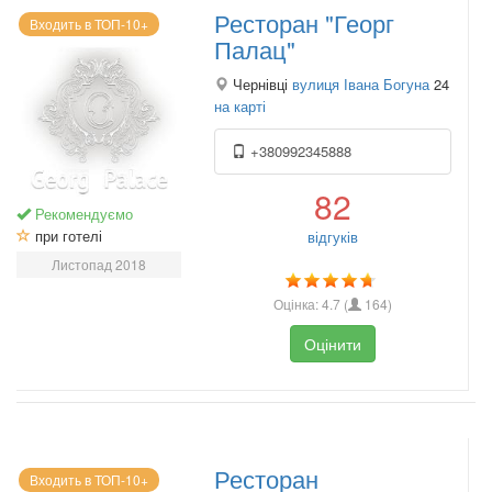
Ресторан "Георг
Входить в ТОП-10+
Палац"
Чернівці
вулиця Івана Богуна
24
на карті
+380992345888
82
Рекомендуємо
при готелі
відгуків
Листопад 2018
Оцінка:
4.7
(
164
)
Оцінити
Ресторан
Входить в ТОП-10+