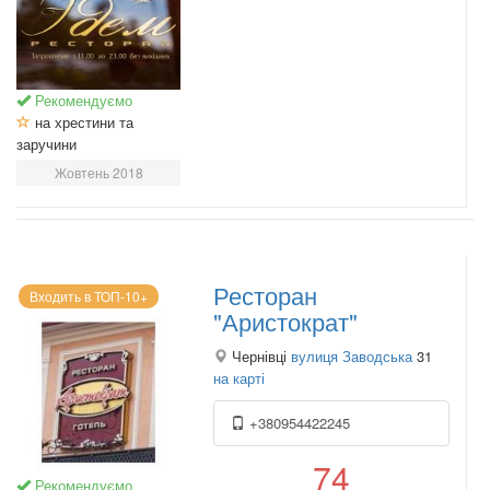
Рекомендуємо
на хрестини та
заручини
Жовтень 2018
Ресторан
Входить в ТОП-10+
"Аристократ"
Чернівці
вулиця Заводська
31
на карті
+380954422245
74
Рекомендуємо