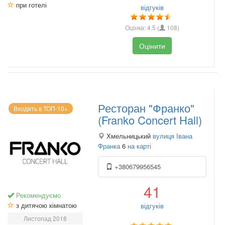
при готелі
відгуків
Оцінка:
4.5
(
108
)
Оцінити
Ресторан "Франко"
Входить в ТОП-10+
(Franko Concert Hall)
Хмельницький
вулиця Івана
Франка
6
на карті
+380679956545
41
Рекомендуємо
з дитячою кімнатою
відгуків
Листопад 2018