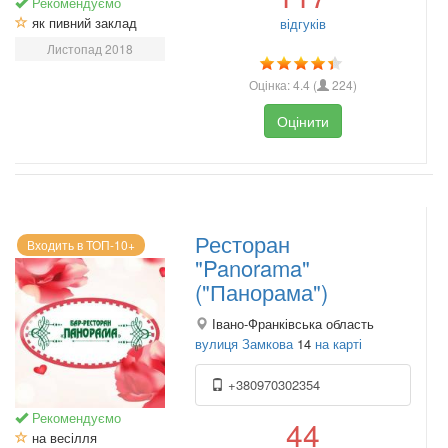
Рекомендуємо
як пивний заклад
відгуків
Листопад 2018
Оцінка:
4.4
(
224
)
Оцінити
Ресторан
Входить в ТОП-10+
"Panorama"
("Панорама")
Івано-Франківська область
вулиця Замкова
14
на карті
+380970302354
Рекомендуємо
44
на весілля