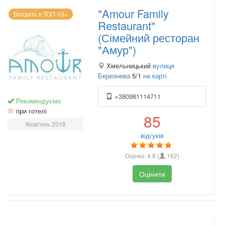
"Amour Family
Входить в ТОП-10+
Restaurant"
(Сімейний ресторан
"Амур")
Хмельницький
вулиця
Березнева
5/1
на карті
+380981114711
Рекомендуємо
при готелі
85
Жовтень 2018
відгуків
Оцінка:
4.8
(
162
)
Оцінити