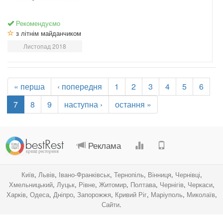
Рекомендуємо
з літнім майданчиком
Листопад 2018
« перша
‹ попередня
1
2
3
4
5
6
7
8
9
наступна ›
остання »
.
.
.
.
Реклама
Київ
,
Львів
,
Івано-Франківськ
,
Тернопіль
,
Вінниця
,
Чернівці
,
Хмельницький
,
Луцьк
,
Рівне
,
Житомир
,
Полтава
,
Чернігів
,
Черкаси
,
Харків
,
Одеса
,
Дніпро
,
Запорожжя
,
Кривий Ріг
,
Маріуполь
,
Миколаїв
,
Сайти
.