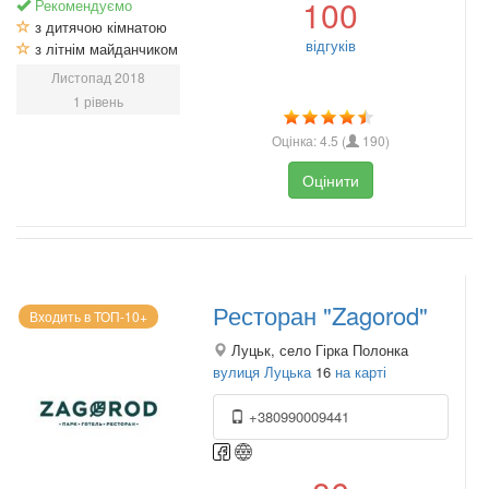
100
Рекомендуємо
з дитячою кімнатою
відгуків
з літнім майданчиком
Листопад 2018
1 рівень
Оцінка:
4.5
(
190
)
Оцінити
Ресторан "Zagorod"
Входить в ТОП-10+
Луцьк, село Гірка Полонка
вулиця Луцька
16
на карті
+380990009441