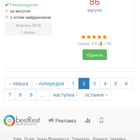
86
Рекомендуємо
відгуків
на весілля
з літнім майданчиком
Жовтень 2018
1 рівень
Оцінка:
4.9
(
176
)
Оцінити
« перша
‹ попередня
1
2
3
4
5
6
7
8
9
…
наступна ›
остання »
.
.
.
.
Реклама
Київ
,
Львів
,
Івано-Франківськ
,
Тернопіль
,
Вінниця
,
Чернівці
,