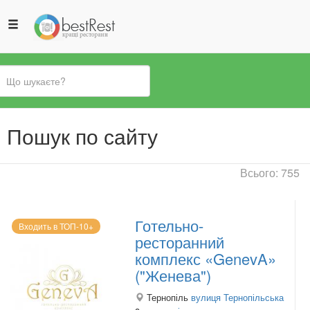
Ви
Пошук по сайту
є
тут
Всього: 755
Готельно-
Входить в ТОП-10+
ресторанний
комплекс «GenevA»
("Женева")
Тернопіль
вулиця Тернопільська