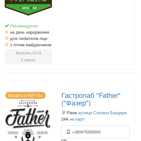
Рекомендуємо
на день народження
для любителів піци
з літнім майданчиком
Жовтень 2018
2 рівень
Гастропаб "Father"
Входить в ТОП-10+
("Фазер")
Рівне
вулиця Степана Бандери
24А
на карті
+380975595550