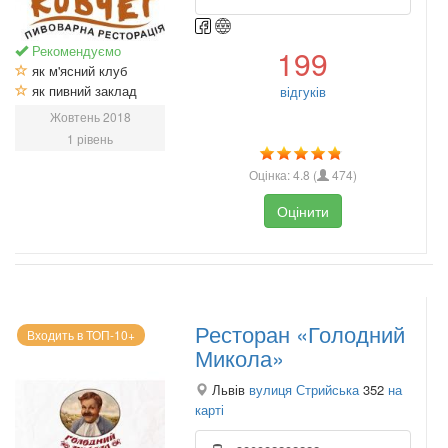
Рекомендуємо
199
як м'ясний клуб
як пивний заклад
відгуків
Жовтень 2018
1 рівень
Оцінка:
4.8
(
474
)
Оцінити
Ресторан «Голодний
Входить в ТОП-10+
Микола»
Львів
вулиця Стрийська
352
на
карті