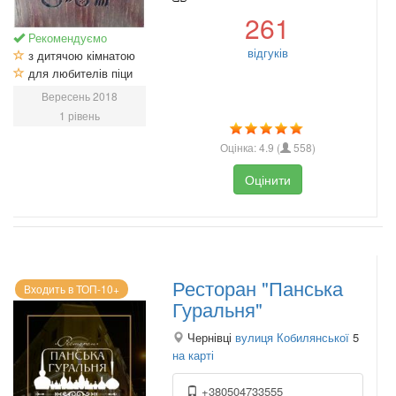
261
Рекомендуємо
відгуків
з дитячою кімнатою
для любителів піци
Вересень 2018
1 рівень
Оцінка:
4.9
(
558
)
Оцінити
Ресторан "Панська
Входить в ТОП-10+
Гуральня"
Чернівці
вулиця Кобилянської
5
на карті
+380504733555