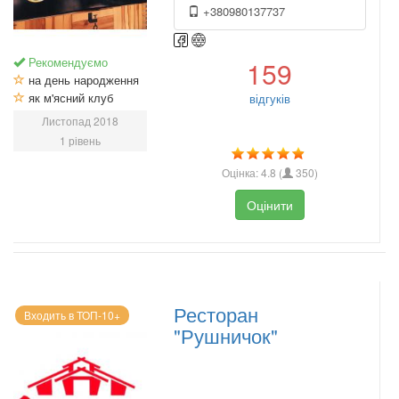
+380980137737
Рекомендуємо
159
на день народження
як м'ясний клуб
відгуків
Листопад 2018
1 рівень
Оцінка:
4.8
(
350
)
Оцінити
Ресторан
Входить в ТОП-10+
"Рушничок"