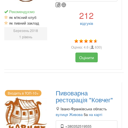
Рекомендуємо
212
як м'ясний клуб
як пивний заклад
відгуків
Березень 2018
1 рівень
Оцінка:
4.6
(
630
)
Оцінити
Пивоварна
Входить в ТОП-10+
ресторація "Ковчег"
Івано-Франківська область
вулиця Живова
5а
на карті
+380352519555