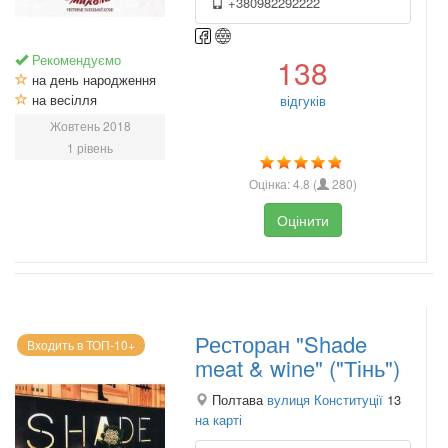
+380982292222
Рекомендуємо
138
на день народження
на весілля
відгуків
Жовтень 2018
1 рівень
Оцінка:
4.8
(
280
)
Оцінити
Ресторан "Shade
Входить в ТОП-10+
meat & wine" ("Тінь")
Полтава
вулиця Конституції
13
на карті