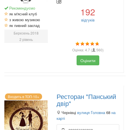
Рекомендуємо
192
як м'ясний клуб
з живою музикою
відгуків
як пивний заклад
Березень 2018
2 рівень
Оцінка:
4.7
(
560
)
Оцінити
Ресторан "Панський
Входить в ТОП-10+
двір"
Чернівці
вулиця Головна
68
на
карті