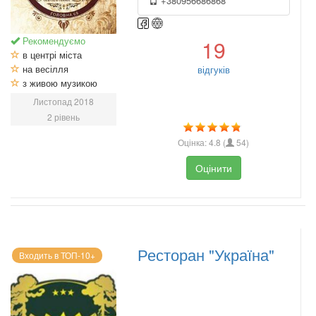
+380956686868
Рекомендуємо
19
в центрі міста
на весілля
відгуків
з живою музикою
Листопад 2018
2 рівень
Оцінка:
4.8
(
54
)
Оцінити
Ресторан "Україна"
Входить в ТОП-10+