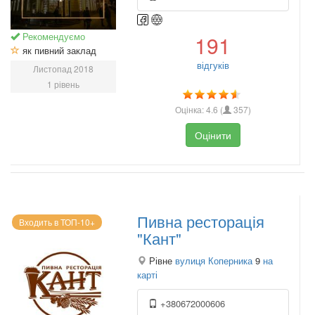
Рекомендуємо
191
як пивний заклад
відгуків
Листопад 2018
1 рівень
Оцінка:
4.6
(
357
)
Оцінити
Пивна ресторація
Входить в ТОП-10+
"Кант"
Рівне
вулиця Коперника
9
на
карті
+380672000606