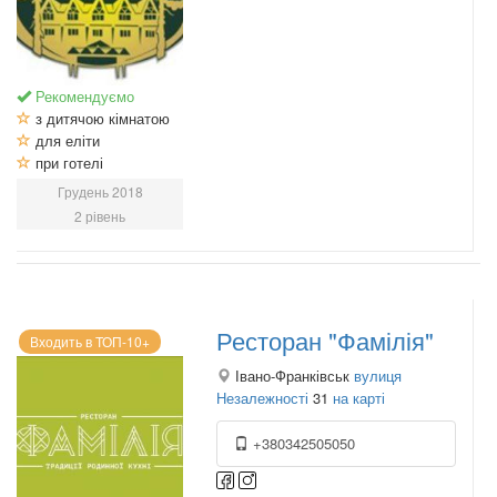
Рекомендуємо
з дитячою кімнатою
для еліти
при готелі
Грудень 2018
2 рівень
Ресторан "Фамілія"
Входить в ТОП-10+
Івано-Франківськ
вулиця
Незалежності
31
на карті
+380342505050