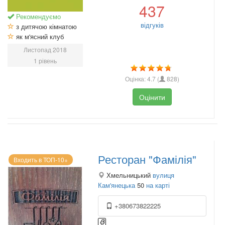
437
Рекомендуємо
відгуків
з дитячою кімнатою
як м'ясний клуб
Листопад 2018
1 рівень
Оцінка:
4.7
(
828
)
Оцінити
Ресторан "Фамілія"
Входить в ТОП-10+
Хмельницький
вулиця
Кам'янецька
50
на карті
+380673822225