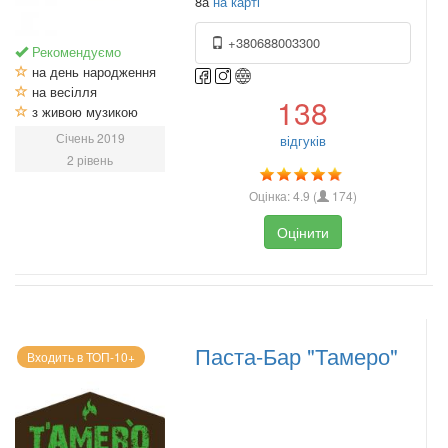
8а
на карті
+380688003300
Рекомендуємо
на день народження
на весілля
138
з живою музикою
Січень 2019
відгуків
2 рівень
Оцінка:
4.9
(
174
)
Оцінити
Паста-Бар "Тамеро"
Входить в ТОП-10+