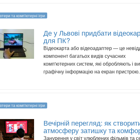
ютери та комп'ютерні ігри
Де у Львові придбати відеока
для ПК?
Відеокарта або відеоадаптер — це невід
компонент багатьох видів сучасних
комп'ютерних систем, які обробляють і в
графічну інформацію на екран пристрою.
ютери та комп'ютерні ігри
Вечірній перегляд: як створит
атмосферу затишку та комфо
Занурення у світ улюблених фільмів та с