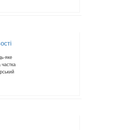
ості
дь-яке
 частка
ерський