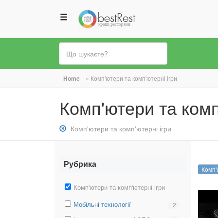
Ви
Home
»
Комп'ютери та комп'ютерні ігри
є
Комп'ютери та комп
тут
Зняти
Комп'ютери та комп'ютерні ігри
фільтр:
Комп&#039;ютери
та
Рубрика
Комп'
комп&#039;ютерні
ігри
Зняти
Комп'ютери та комп'ютерні ігри
фільтр:
Вибрати
Мобільні технології
Вибрати
2
Комп'ютери
фільтр:
фільтр:
та