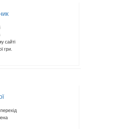
ник
і
з
у сайті
ї гри.
ої
 перехід
лена