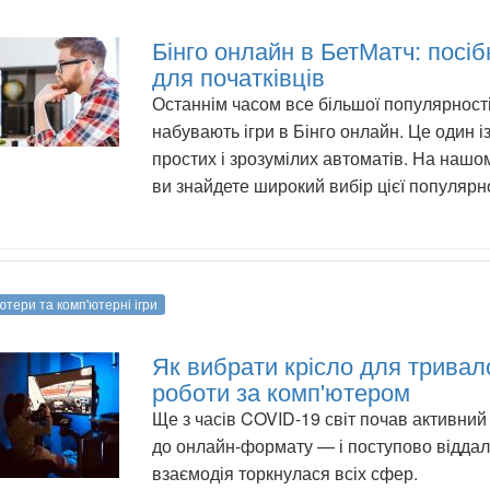
Бінго онлайн в БетМатч: посіб
для початківців
Останнім часом все більшої популярност
набувають ігри в Бінго онлайн. Це один і
простих і зрозумілих автоматів. На нашом
ви знайдете широкий вибір цієї популярно
ютери та комп'ютерні ігри
Як вибрати крісло для тривал
роботи за комп'ютером
Ще з часів COVID-19 світ почав активний
до онлайн-формату — і поступово відда
взаємодія торкнулася всіх сфер.