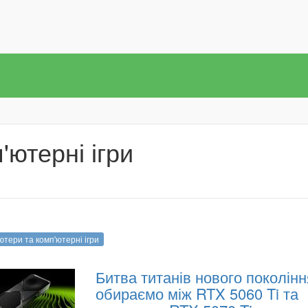
'ютерні ігри
ютери та комп'ютерні ігри
Битва титанів нового поколінн
обираємо між RTX 5060 Ti та