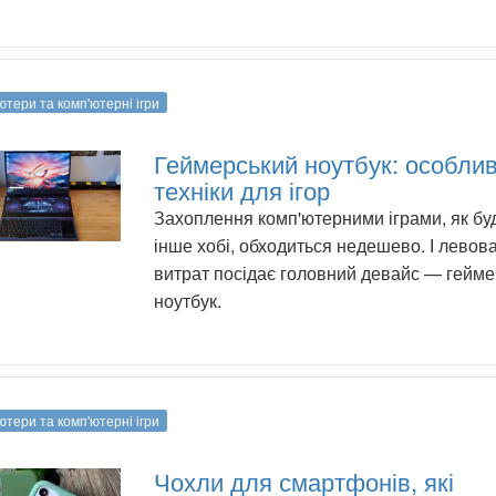
ютери та комп'ютерні ігри
Геймерський ноутбук: особлив
техніки для ігор
Захоплення комп'ютерними іграми, як бу
інше хобі, обходиться недешево. І левова
витрат посідає головний девайс — гейм
ноутбук.
ютери та комп'ютерні ігри
Чохли для смартфонів, які