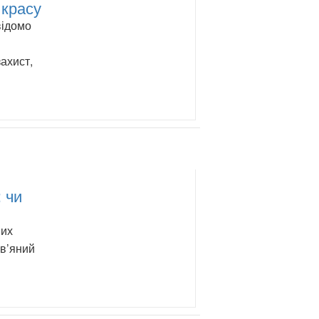
 красу
відомо
ахист,
 чи
ших
ов’яний