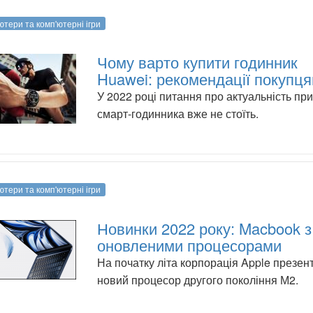
ютери та комп'ютерні ігри
Чому варто купити годинник
Huawei: рекомендації покупц
У 2022 році питання про актуальність пр
смарт-годинника вже не стоїть.
ютери та комп'ютерні ігри
Новинки 2022 року: Macbook з
оновленими процесорами
На початку літа корпорація Apple презен
новий процесор другого покоління М2.