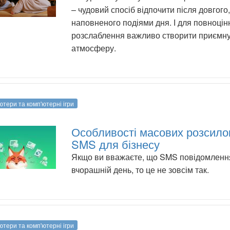
– чудовий спосіб відпочити після довгого,
наповненого подіями дня. І для повноцін
розслаблення важливо створити приємн
атмосферу.
ютери та комп'ютерні ігри
Особливості масових розсило
SMS для бізнесу
Якщо ви вважаєте, що SMS повідомленн
вчорашній день, то це не зовсім так.
ютери та комп'ютерні ігри