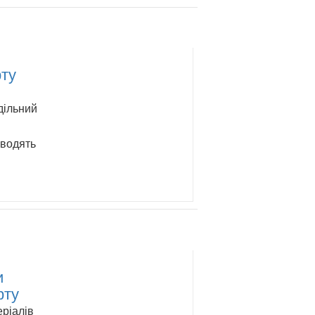
рту
дільний
иводять
и
рту
еріалів