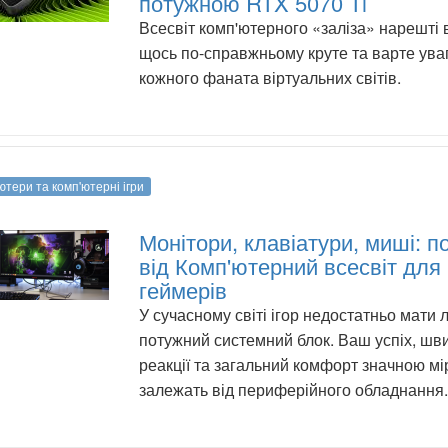
потужною RTX 5070 Ti
Всесвіт комп'ютерного «заліза» нарешті
щось по-справжньому круте та варте ува
кожного фаната віртуальних світів.
ютери та комп'ютерні ігри
Монітори, клавіатури, миші: п
від Комп'ютерний всесвіт для
геймерів
У сучасному світі ігор недостатньо мати
потужний системний блок. Ваш успіх, шви
реакції та загальний комфорт значною м
залежать від периферійного обладнання.