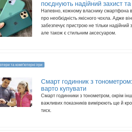
поєднують надійний захист та
Напевно, кожному власнику смартфона 
про необхідність якісного чохла. Адже він
забезпечує пристрою не тільки надійний з
але також є стильним аксесуаром.
ютери та комп'ютерні ігри
Смарт годинник з тонометром:
варто купувати
Смарт годинники з тонометром, окрім ін
важливих показників вимірюють ще й кр
тиск.