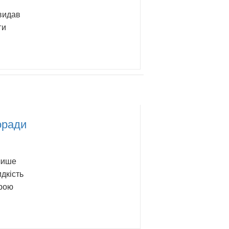
 видав
ги
оради
 лише
дкість
ірою