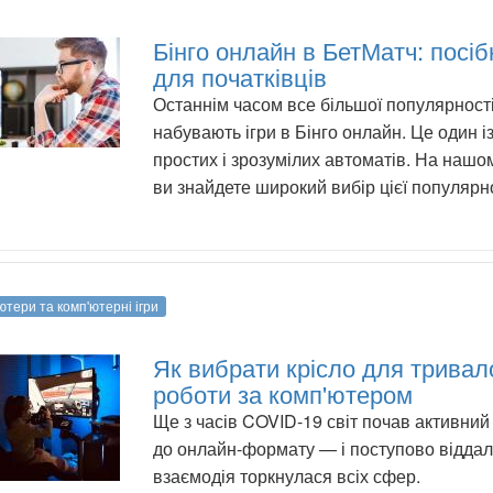
Бінго онлайн в БетМатч: посіб
для початківців
Останнім часом все більшої популярност
набувають ігри в Бінго онлайн. Це один і
простих і зрозумілих автоматів. На нашом
ви знайдете широкий вибір цієї популярно
ютери та комп'ютерні ігри
Як вибрати крісло для тривал
роботи за комп'ютером
Ще з часів COVID-19 світ почав активний
до онлайн-формату — і поступово відда
взаємодія торкнулася всіх сфер.