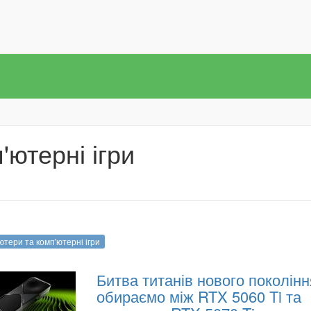
'ютерні ігри
ютери та комп'ютерні ігри
Битва титанів нового поколінн
обираємо між RTX 5060 Ti та