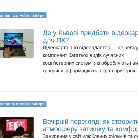
ютери та комп'ютерні ігри
Де у Львові придбати відеока
для ПК?
Відеокарта або відеоадаптер — це невід
компонент багатьох видів сучасних
комп'ютерних систем, які обробляють і в
графічну інформацію на екран пристрою.
ютери та комп'ютерні ігри
Вечірній перегляд: як створит
атмосферу затишку та комфо
Занурення у світ улюблених фільмів та с