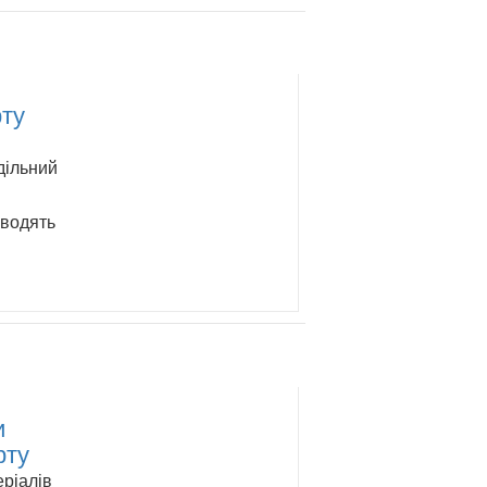
рту
дільний
иводять
и
рту
еріалів