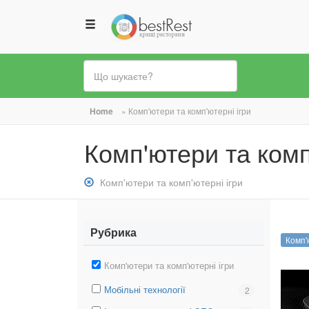
Ви
Home
»
Комп'ютери та комп'ютерні ігри
є
Комп'ютери та комп
тут
Зняти
Комп'ютери та комп'ютерні ігри
фільтр:
Комп&#039;ютери
та
Рубрика
Комп'
комп&#039;ютерні
ігри
Зняти
Комп'ютери та комп'ютерні ігри
фільтр:
Вибрати
Мобільні технології
Вибрати
2
Комп'ютери
фільтр:
фільтр:
та