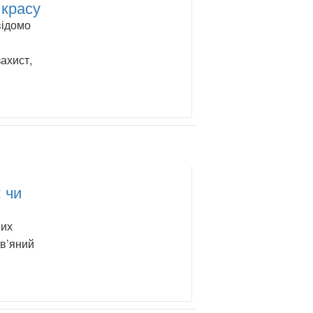
 красу
відомо
ахист,
 чи
ших
ов’яний