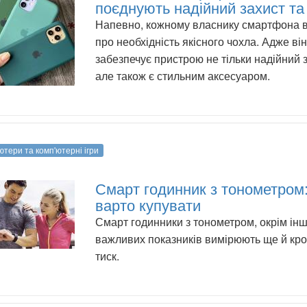
поєднують надійний захист та
Напевно, кожному власнику смартфона 
про необхідність якісного чохла. Адже він
забезпечує пристрою не тільки надійний з
але також є стильним аксесуаром.
ютери та комп'ютерні ігри
Смарт годинник з тонометром:
варто купувати
Смарт годинники з тонометром, окрім ін
важливих показників вимірюють ще й кр
тиск.