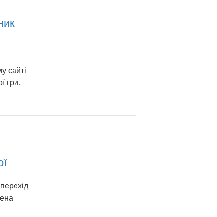
ник
і
з
у сайті
ї гри.
ої
 перехід
лена