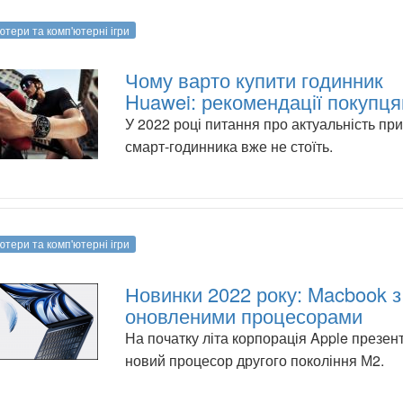
ютери та комп'ютерні ігри
Чому варто купити годинник
Huawei: рекомендації покупц
У 2022 році питання про актуальність пр
смарт-годинника вже не стоїть.
ютери та комп'ютерні ігри
Новинки 2022 року: Macbook з
оновленими процесорами
На початку літа корпорація Apple презен
новий процесор другого покоління М2.