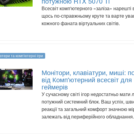
потужною RTX 5070 Ti
Всесвіт комп'ютерного «заліза» нарешті
щось по-справжньому круте та варте ува
кожного фаната віртуальних світів.
ютери та комп'ютерні ігри
Монітори, клавіатури, миші: п
від Комп'ютерний всесвіт для
геймерів
У сучасному світі ігор недостатньо мати
потужний системний блок. Ваш успіх, шви
реакції та загальний комфорт значною м
залежать від периферійного обладнання.