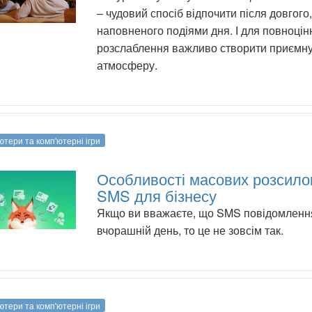
– чудовий спосіб відпочити після довгого,
наповненого подіями дня. І для повноцін
розслаблення важливо створити приємн
атмосферу.
ютери та комп'ютерні ігри
Особливості масових розсило
SMS для бізнесу
Якщо ви вважаєте, що SMS повідомленн
вчорашній день, то це не зовсім так.
ютери та комп'ютерні ігри