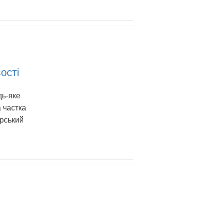
ості
дь-яке
 частка
ерський