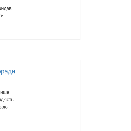
 видав
ги
оради
 лише
дкість
ірою