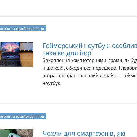
ютери та комп'ютерні ігри
Геймерський ноутбук: особлив
техніки для ігор
Захоплення комп'ютерними іграми, як бу
інше хобі, обходиться недешево. І левова
витрат посідає головний девайс — гейм
ноутбук.
ютери та комп'ютерні ігри
Чохли для смартфонів, які